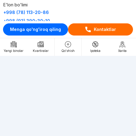
E'lon bo'limi
+998 (78) 113-20-86
+998 (93) 390-30-10
Menga qo'ng'iroq qiling
Kontaktlar
Пн-Пт. С 9:30 до 18:00
RU
UZ
Yangi binolar
Kvartiralar
Qo'shish
Ipoteka
Xarita
Kontaktlar
loyiha haqida
Webnow © loyihasi
Foydalanish shartlari
Maxfiylik siyosati
Ommaviy taklif