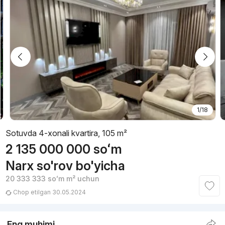
1/18
Sotuvda 4-xonali kvartira, 105 m²
2 135 000 000
soʻm
Narx so'rov bo'yicha
20 333 333
soʻm
m² uchun
Chop etilgan 30.05.2024
Eng muhimi