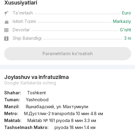
Xususiyatlari
Ta'mirlash
Euro
Isitish Tizimi
Markaziy
Devorlar
G'isht
Ship Balandligi
3 m
Parametrlarni ko'rsatish
Joylashuv va infratuzilma
Google Xaritalarda oching
Shahar:
Toshkent
Tuman:
Yashnobod
Manzil:
Яшнабадский, ул. Махтумкули
Metro:
М.Дустлик-2 transportda 10 мин 4.8 км
Maktab:
Maktab № 161 piyoda 8 мин 3.3 км
Tashselmash Makro:
piyoda 18 мин 1.4 км