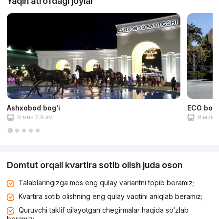
Yaqin atrofdagi joylar
Ashxobod bog'i
ECO bog'
8 мин 2.9 км
9 мин 3
Domtut orqali kvartira sotib olish juda oson
Talablaringizga mos eng qulay variantni topib beramiz;
Kvartira sotib olishning eng qulay vaqtini aniqlab beramiz;
Quruvchi taklif qilayotgan chegirmalar haqida so‘zlab
beramiz;