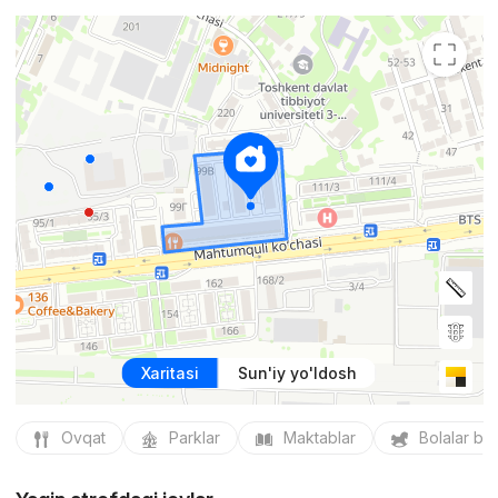
Xaritasi
Sun'iy yo'ldosh
Ovqat
Parklar
Maktablar
Bolalar bo