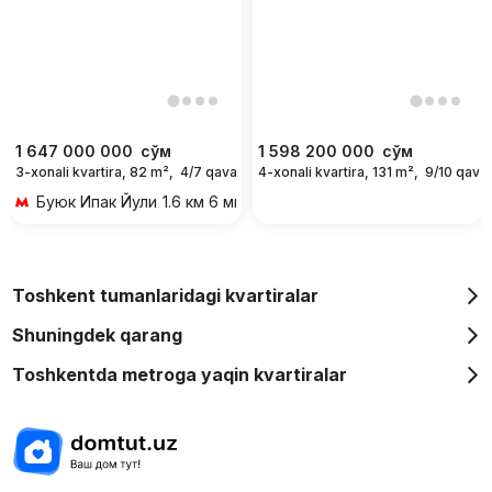
1 647 000 000
сўм
1 598 200 000
сўм
3-xonali kvartira, 82 m²,
4/7 qavat
4-xonali kvartira, 131 m²,
9/10 qavat
Буюк Ипак Йули
1.6 км 6 мин transportda
Toshkent tumanlaridagi kvartiralar
Shuningdek qarang
Toshkentda metroga yaqin kvartiralar