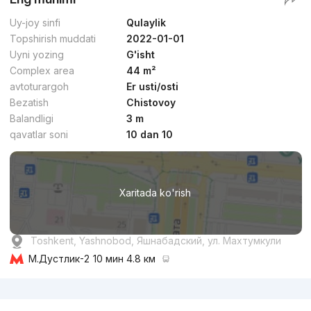
Uy-joy sinfi
Qulaylik
Topshirish muddati
2022-01-01
Uyni yozing
G'isht
Complex area
44 m²
avtoturargoh
Er usti/osti
Bezatish
Chistovoy
Balandligi
3 m
qavatlar soni
10 dan 10
Xaritada ko'rish
Toshkent, Yashnobod, Яшнабадский, ул. Махтумкули
М.Дустлик-2
10 мин 4.8 км
Reklama