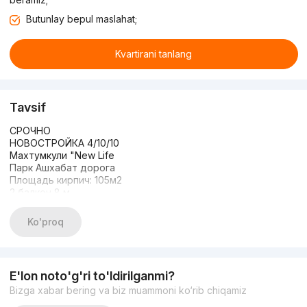
Butunlay bepul maslahat;
Kvartirani tanlang
Tavsif
СРОЧНО
НОВОСТРОЙКА 4/10/10
Махтумкули "New Life
Парк Ашхабат дорога
Площадь кирпич: 105м2
2 балкон 8 м
Два (2) санузла
Состояние: Евро ЛЮКС
Ko'proq
Мебелью и ТЕХНИКОЙ
ЦЕНА 175.000 СРОЧНО
+998935305667 Озод
E'lon noto'g'ri to'ldirilganmi?
Bizga xabar bering va biz muammoni ko‘rib chiqamiz