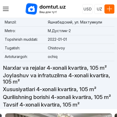
USD
UZ
Manzil:
Яшнабадский, ул. Махтумкули
Metro:
М.Дустлик-2
Topshirish muddati:
2022-01-01
Tugatish:
Chistovoy
Avtoturargoh:
ochiq
Narxlar va rejalar 4-xonali kvartira, 105 m²
Joylashuv va infratuzilma 4-xonali kvartira,
105 m²
Xususiyatlari 4-xonali kvartira, 105 m²
Qurilishning borishi 4-xonali kvartira, 105 m²
Tavsif 4-xonali kvartira, 105 m²