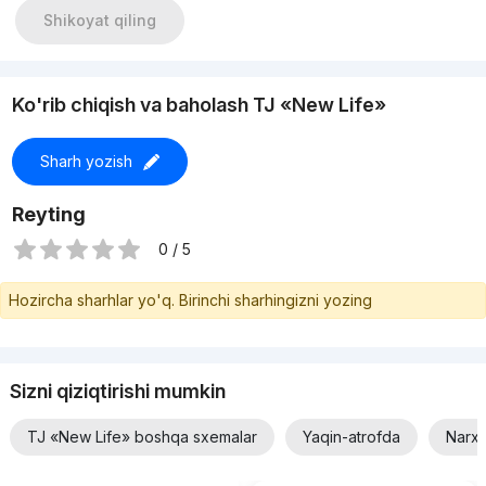
Shikoyat qiling
Ko'rib chiqish va baholash TJ «New Life»
Sharh yozish
Reyting
0 / 5
Hozircha sharhlar yo'q. Birinchi sharhingizni yozing
Sizni qiziqtirishi mumkin
TJ «New Life» boshqa sxemalar
Yaqin-atrofda
Narxi