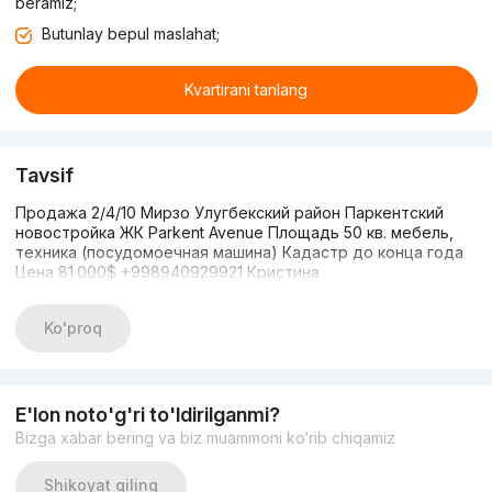
beramiz;
Butunlay bepul maslahat;
Kvartirani tanlang
Tavsif
Продажа 2/4/10 Мирзо Улугбекский район Паркентский
новостройка ЖК Parkent Avenue Площадь 50 кв. мебель,
техника (посудомоечная машина) Кадастр до конца года
Цена 81.000$ +998940929921 Кристина
Ko'proq
E'lon noto'g'ri to'ldirilganmi?
Bizga xabar bering va biz muammoni ko‘rib chiqamiz
Shikoyat qiling