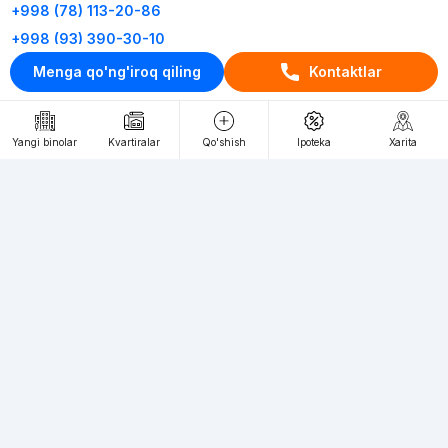
+998 (78) 113-20-86
+998 (93) 390-30-10
Menga qo'ng'iroq qiling
Kontaktlar
Пн-Пт. С 9:30 до 18:00
RU
UZ
Yangi binolar
Kvartiralar
Qo'shish
Ipoteka
Xarita
Kontaktlar
loyiha haqida
Webnow © loyihasi
Foydalanish shartlari
Maxfiylik siyosati
Ommaviy taklif
Muassis:
"WEBNOW" MChJ