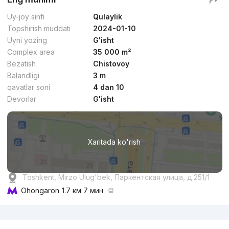
Uy-joy sinfi
Qulaylik
Topshirish muddati
2024-01-10
Uyni yozing
G'isht
Complex area
35 000 m²
Bezatish
Chistovoy
Balandligi
3 m
qavatlar soni
4 dan 10
Devorlar
G'isht
Xaritada ko'rish
Toshkent, Mirzo Ulug'bek, Паркентская улица, д.251/1
Ohongaron
1.7 км 7 мин
Reklama