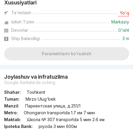
Xususiyatlari
Ta'mirlash
Yo'q
Isitish Tizimi
Markaziy
Devorlar
G'isht
Ship Balandligi
3 m
Parametrlarni ko'rsatish
Joylashuv va infratuzilma
Google Xaritalarda oching
Shahar:
Toshkent
Tuman:
Mirzo Ulug'bek
Manzil:
Паркентская улица, д.251/1
Metro:
Ohongaron transportda 1.7 км 7 мин
Maktab:
Школа № 307 transportda 5 мин 2.6 км
Ipoteka Bank:
piyoda 3 мин 600м