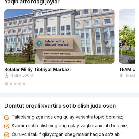
Yaqin atrofdagi joylar
Bolalar Milliy Tibbiyot Markazi
TEAM Uni
4 мин 650 м
15 мин 
Domtut orqali kvartira sotib olish juda oson
Talablaringizga mos eng qulay variantni topib beramiz;
Kvartira sotib olishning eng qulay vaqtini aniqlab beramiz;
Quruvchi taklif qilayotgan chegirmalar haqida so‘zlab