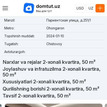
USD
UZ
Manzil:
Паркентская улица, д.251/1
Metro:
Ohongaron
Topshirish muddati:
2024-01-10
Tugatish:
Chistovoy
Avtoturargoh:
Narxlar va rejalar 2-xonali kvartira, 50 m²
Joylashuv va infratuzilma 2-xonali kvartira,
50 m²
Xususiyatlari 2-xonali kvartira, 50 m²
Qurilishning borishi 2-xonali kvartira, 50 m²
Tavsif 2-xonali kvartira, 50 m²