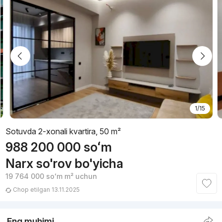
1/15
Sotuvda 2-xonali kvartira, 50 m²
988 200 000
soʻm
Narx so'rov bo'yicha
19 764 000
soʻm
m² uchun
Chop etilgan 13.11.2025
Eng muhimi