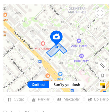
Xaritasi
Sun'iy yo'ldosh
Ovqat
Parklar
Maktablar
Bolalar bo