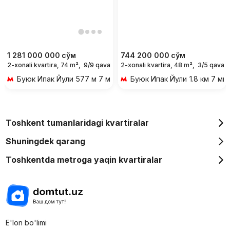
1 281 000 000
сўм
744 200 000
сўм
2-xonali kvartira, 74 m²,
9/9 qavat
2-xonali kvartira, 48 m²,
3/5 qavat
Буюк Ипак Йули
577 м 7 мин piyoda
Буюк Ипак Йули
1.8 км 7 ми
Toshkent tumanlaridagi kvartiralar
Shuningdek qarang
Toshkentda metroga yaqin kvartiralar
E'lon bo'limi