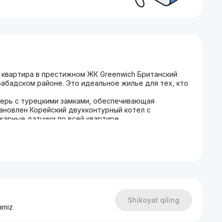
 квартира в престижном ЖК Greenwich Британский
абадском районе. Это идеальное жилье для тех, кто
верь с турецкими замками, обеспечивающая
ановлен Корейский двухконтурный котел с
жарные датчики по всей квартире.
итуром, мойкой, электрической вытяжкой, газовой
ховым шкафом. В ванной комнате установлена
енцесушителем, унитазом и нишей для стиральной
елям красивую дворовую территорию. Не упустите
расной квартиры в самом сердце города
Shikoyat qiling
amiz