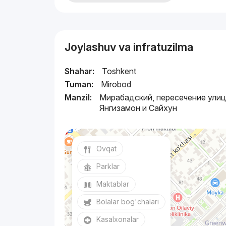
Joylashuv va infratuzilma
Shahar:
Toshkent
Tuman:
Mirobod
Manzil:
Мирабадский, пересечение ули
Янгизамон и Сайхун
Ovqat
Parklar
Maktablar
Bolalar bog'chalari
Kasalxonalar