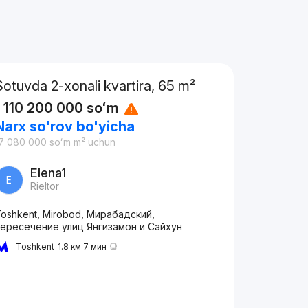
Sotuvda 2-xonali kvartira, 65 m²
1 110 200 000
soʻm
Narx so'rov bo'yicha
7 080 000
soʻm
m² uchun
Elena1
E
Rieltor
oshkent, Mirobod, Мирабадский,
пересечение улиц Янгизамон и Сайхун
Toshkent
1.8 км 7 мин