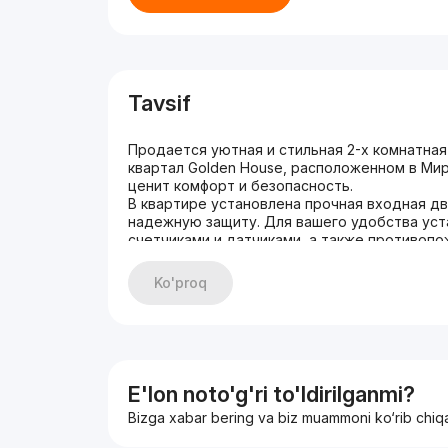
Tavsif
Продается уютная и стильная 2-х комнатная
квартал Golden House, расположенном в Мир
ценит комфорт и безопасность.
В квартире установлена прочная входная д
надежную защиту. Для вашего удобства уст
счетчиками и датчиками, а также противопо
Современная кухня оснащена кухонным гарн
варочной поверхностью и электрическим ду
Ko'proq
акриловая ванна с душем, раковиной, полот
машины.
ЖК класса " Бизнес" Предлагает своим жит
возможность стать обладателем этой прек
E'lon noto'g'ri to'ldirilganmi?
Bizga xabar bering va biz muammoni ko‘rib chiq