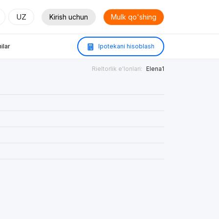
UZ
Kirish uchun
Mulk qo'shing
ilar
Ipotekani hisoblash
Rieltorlik e'lonlari:
Elena1