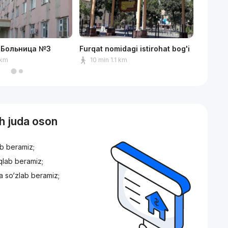
 Больница №3
Furqat nomidagi istirohat bog'i
Do'stlik
 km
10 min 1.1 km
7 min
sh juda oson
ib beramiz;
iqlab beramiz;
a so‘zlab beramiz;