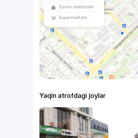
Savdo markazlari
Supermarkets
Yaqin atrofdagi joylar