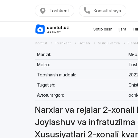
Toshkent
Konsultatsiya
Sotib olish
Ijara
Tu
Domtut
Toshkent
Sotish
Mulk, Kvartira
Elena1
Manzil:
Мира
Metro:
Tosh
Topshirish muddati:
2022
Tugatish:
Chis
Avtoturargoh:
ochi
Narxlar va rejalar 2-xonali
Joylashuv va infratuzilma 
Xususiyatlari 2-xonali kvar