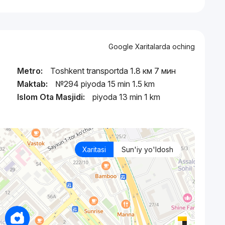
Google Xaritalarda oching
Metro:
Toshkent transportda 1.8 км 7 мин
Maktab:
№294 piyoda 15 min 1.5 km
ц
Islom Ota Masjidi:
piyoda 13 min 1 km
Xaritasi
Sun'iy yo'ldosh