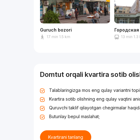
Guruch bozori
Городская
17 min 1.5 km
13 min 1.3
Domtut orqali kvartira sotib oli
Talablaringizga mos eng qulay variantni top
Kvartira sotib olishning eng qulay vaqtini an
Quruvchi taklif qilayotgan chegirmalar haqid
Butunlay bepul maslahat;
Kvartirani tanlang