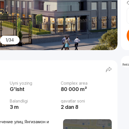
1/34
Rek
Uyni yozing
Complex area
G'isht
80 000 m²
Balandligi
qavatlar soni
3 m
2 dan 8
ечение улиц Янгизамон и