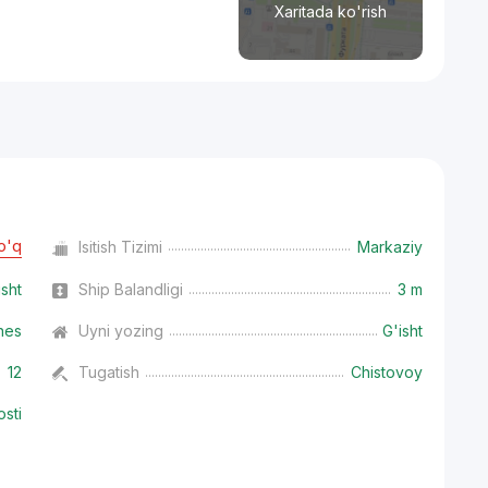
Xaritada ko'rish
o'q
Isitish Tizimi
Markaziy
isht
Ship Balandligi
3 m
nes
Uyni yozing
G'isht
12
Tugatish
Chistovoy
osti