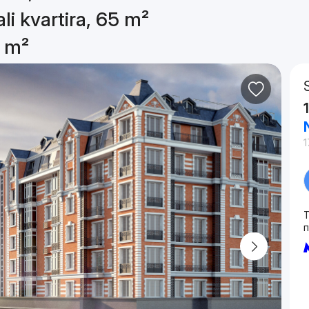
li kvartira, 65 m²
5 m²
1
T