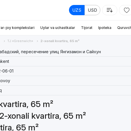
UZS
USD
rar-joy komplekslari
Uylar va uchastkalar
Tijorat
Ipoteka
Quruvch
TJ «Greenwich»
2-xonali kvartira, 65 m²
бадский, пересечение улиц Янгизамон и Сайхун
kent
-06-01
tovoy
q
 kvartira, 65 m²
2-xonali kvartira, 65 m²
tira, 65 m²