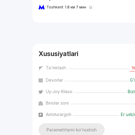
Toshkent
1.8 км 7 мин
Reklama
Xususiyatlari
Ta'mirlash
Y
Devorlar
G'
Uy-Joy Klassi
Biz
Binolar soni
Avtoturargoh
Er usti/
Parametrlarni ko'rsatish