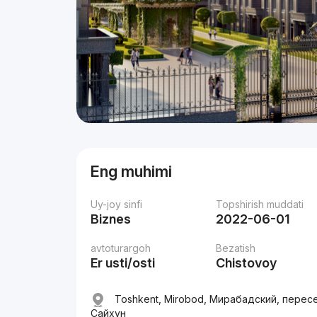
Eng muhimi
Uy-joy sinfi
Topshirish muddati
Biznes
2022-06-01
avtoturargoh
Bezatish
Er usti/osti
Chistovoy
Toshkent, Mirobod, Мирабадский, перес
Сайхун