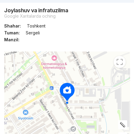
Joylashuv va infratuzilma
Google Xaritalarda oching
Shahar:
Toshkent
Tuman:
Sergeli
Manzil: