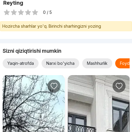
Reyting
0 / 5
Hozircha sharhlar yo'q. Birinchi sharhingizni yozing
Sizni qiziqtirishi mumkin
Yaqin-atrofda
Narxi bo'yicha
Mashhurlik
Foyda