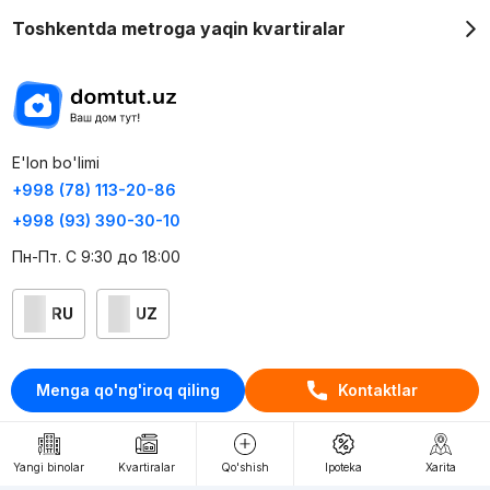
Toshkentda metroga yaqin kvartiralar
E'lon bo'limi
+998 (78) 113-20-86
+998 (93) 390-30-10
Пн-Пт. С 9:30 до 18:00
RU
UZ
Kontaktlar
Menga qo'ng'iroq qiling
Kontaktlar
loyiha haqida
Webnow © loyihasi
Yangi binolar
Kvartiralar
Qo'shish
Ipoteka
Xarita