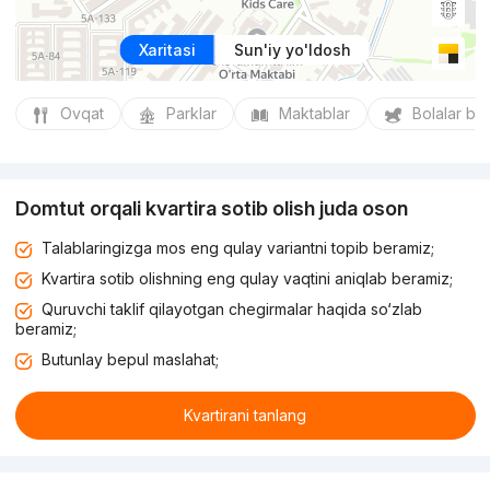
Xaritasi
Sun'iy yo'ldosh
Ovqat
Parklar
Maktablar
Bolalar bo
Domtut orqali kvartira sotib olish juda oson
Talablaringizga mos eng qulay variantni topib beramiz;
Kvartira sotib olishning eng qulay vaqtini aniqlab beramiz;
Quruvchi taklif qilayotgan chegirmalar haqida so‘zlab
beramiz;
Butunlay bepul maslahat;
Kvartirani tanlang