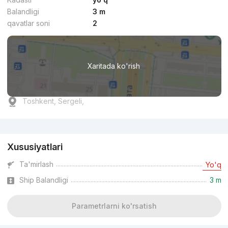
Balandligi
3 m
qavatlar soni
2
Xaritada ko'rish
Toshkent, Sergeli,
Reklama
Xususiyatlari
Ta'mirlash
Yo'q
Ship Balandligi
3 m
Parametrlarni ko'rsatish