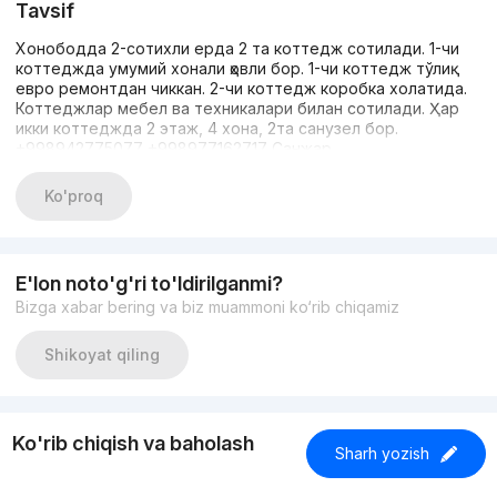
Tavsif
Хонободда 2-сотихли ерда 2 та коттедж сотилади. 1-чи
коттеджда умумий хонали ҳовли бор. 1-чи коттедж тўлиқ
евро ремонтдан чиккан. 2-чи коттедж коробка холатида.
Коттеджлар мебел ва техникалари билан сотилади. Ҳар
икки коттеджда 2 этаж, 4 хона, 2та санузел бор.
+998942775077 +998977162717 Санжар
Ko'proq
E'lon noto'g'ri to'ldirilganmi?
Bizga xabar bering va biz muammoni ko‘rib chiqamiz
Shikoyat qiling
Ko'rib chiqish va baholash
Sharh yozish