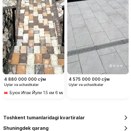
4 880 000 000
сўм
4 575 000 000
сўм
Uylar va uchastkalar
Uylar va uchastkalar
Буюк Ипак Йули
1.5 км 6 мин transportda
Toshkent tumanlaridagi kvartiralar
Shuningdek qarang