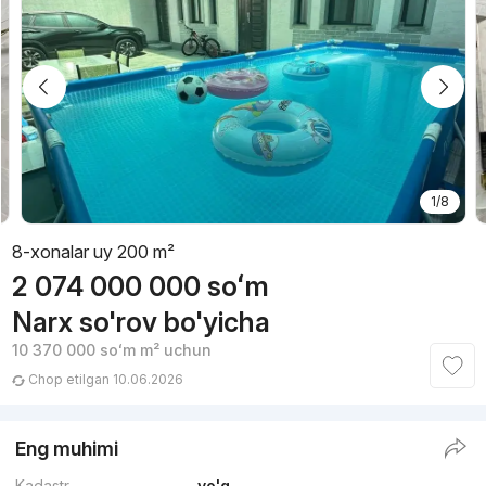
1/8
8-xonalar uy 200 m²
2 074 000 000
soʻm
Narx so'rov bo'yicha
10 370 000
soʻm
m² uchun
Chop etilgan 10.06.2026
Eng muhimi
Kadastr
yo'q