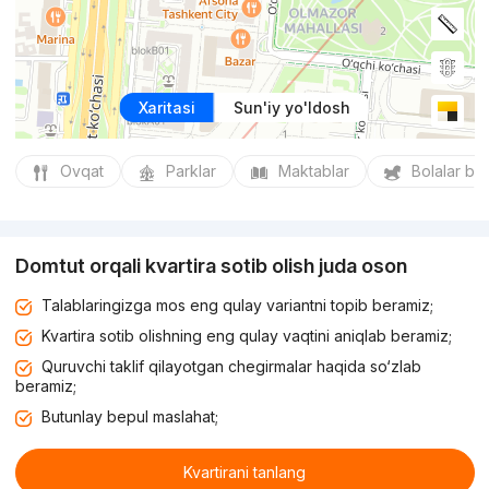
Xaritasi
Sun'iy yo'ldosh
Ovqat
Parklar
Maktablar
Bolalar bo
Domtut orqali kvartira sotib olish juda oson
Talablaringizga mos eng qulay variantni topib beramiz;
Kvartira sotib olishning eng qulay vaqtini aniqlab beramiz;
Quruvchi taklif qilayotgan chegirmalar haqida so‘zlab
beramiz;
Butunlay bepul maslahat;
Kvartirani tanlang