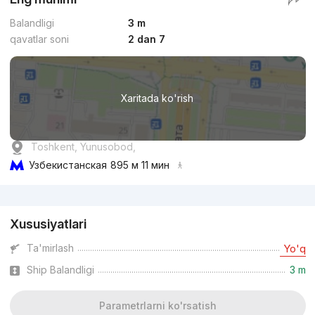
Balandligi
3 m
qavatlar soni
2 dan 7
Xaritada ko'rish
Toshkent, Yunusobod,
Узбекистанская
895 м 11 мин
Reklama
Xususiyatlari
Ta'mirlash
Yo'q
Ship Balandligi
3 m
Parametrlarni ko'rsatish