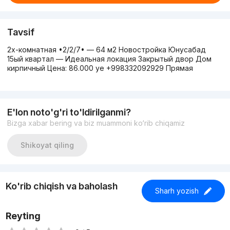
Tavsif
2х-комнатная •2/2/7• — 64 м2 Новостройка Юнусабад
15ый квартал — Идеальная локация Закрытый двор Дом
кирпичный Цена: 86.000 уе +998332092929 Прямая
E'lon noto'g'ri to'ldirilganmi?
Bizga xabar bering va biz muammoni ko‘rib chiqamiz
Shikoyat qiling
Ko'rib chiqish va baholash
Sharh yozish
Reyting