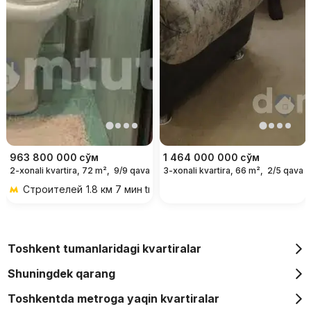
963 800 000
сўм
1 464 000 000
сўм
2-xonali kvartira, 72 m²,
9/9 qavat
3-xonali kvartira, 66 m²,
2/5 qavat
Строителей
1.8 км 7 мин transportda
Toshkent tumanlaridagi kvartiralar
Shuningdek qarang
Toshkentda metroga yaqin kvartiralar