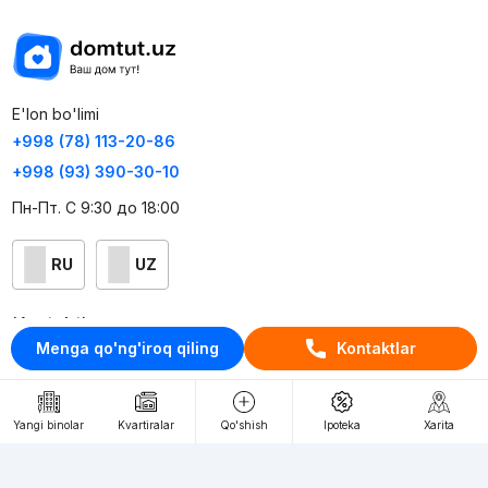
E'lon bo'limi
+998 (78) 113-20-86
+998 (93) 390-30-10
Пн-Пт. С 9:30 до 18:00
RU
UZ
Kontaktlar
Menga qo'ng'iroq qiling
Kontaktlar
loyiha haqida
Webnow © loyihasi
Yangi binolar
Kvartiralar
Qo'shish
Ipoteka
Xarita
Foydalanish shartlari
Maxfiylik siyosati