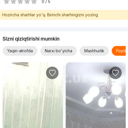
0 / 5
Hozircha sharhlar yo'q. Birinchi sharhingizni yozing
Sizni qiziqtirishi mumkin
Yaqin-atrofda
Narxi bo'yicha
Mashhurlik
Foyda