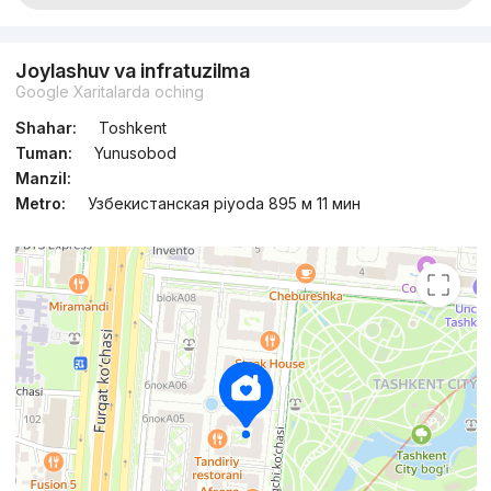
Joylashuv va infratuzilma
Google Xaritalarda oching
Shahar:
Toshkent
Tuman:
Yunusobod
Manzil:
Metro:
Узбекистанская piyoda 895 м 11 мин