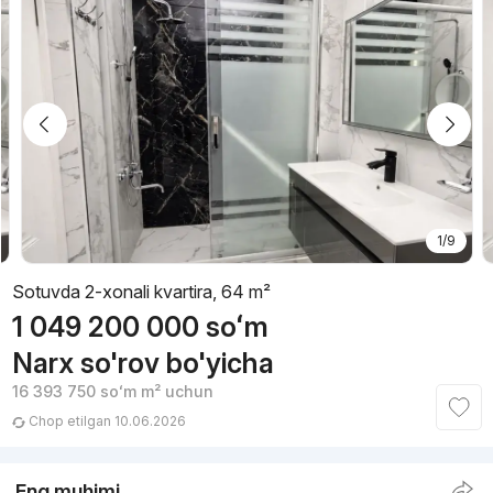
1/9
Sotuvda 2-xonali kvartira, 64 m²
1 049 200 000
soʻm
Narx so'rov bo'yicha
16 393 750
soʻm
m² uchun
Chop etilgan 10.06.2026
Eng muhimi