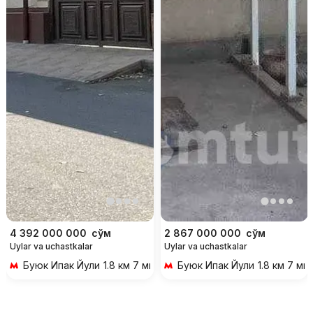
4 392 000 000
сўм
2 867 000 000
сўм
Uylar va uchastkalar
Uylar va uchastkalar
Буюк Ипак Йули
1.8 км 7 мин transportda
Буюк Ипак Йули
1.8 км 7 ми