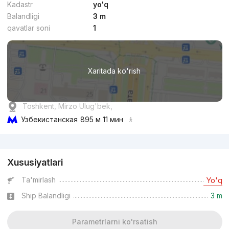
Kadastr
yo'q
Balandligi
3 m
qavatlar soni
1
Xaritada ko'rish
Toshkent, Mirzo Ulug'bek,
Узбекистанская
895 м 11 мин
Reklama
Xususiyatlari
Ta'mirlash
Yo'q
Ship Balandligi
3 m
Parametrlarni ko'rsatish