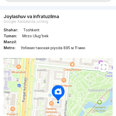
Joylashuv va infratuzilma
Google Xaritalarda oching
Shahar:
Toshkent
Tuman:
Mirzo Ulug'bek
Manzil:
Metro:
Узбекистанская piyoda 895 м 11 мин