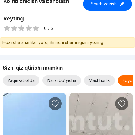
Ko'rib chiqish va baholash
Sharh yozish
Reyting
0 / 5
Hozircha sharhlar yo'q. Birinchi sharhingizni yozing
Sizni qiziqtirishi mumkin
Yaqin-atrofda
Narxi bo'yicha
Mashhurlik
Foyda