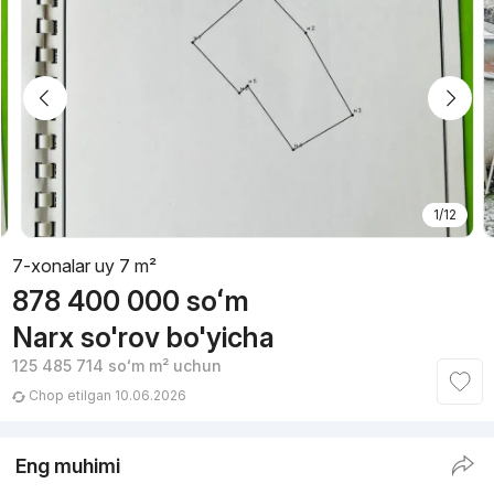
1/12
7-xonalar uy 7 m²
878 400 000
soʻm
Narx so'rov bo'yicha
125 485 714
soʻm
m² uchun
Chop etilgan 10.06.2026
Eng muhimi