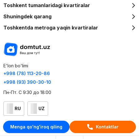
Toshkent tumanlaridagi kvartiralar
Shuningdek qarang
Toshkentda metroga yaqin kvartiralar
E'lon bo'limi
+998 (78) 113-20-86
+998 (93) 390-30-10
Пн-Пт. С 9:30 до 18:00
RU
UZ
Kontaktlar
Menga qo'ng'iroq qiling
Kontaktlar
loyiha haqida