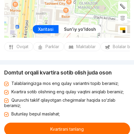
Xaritasi
Sun'iy yo'ldosh
Ovqat
Parklar
Maktablar
Bolalar bo
Domtut orqali kvartira sotib olish juda oson
Talablaringizga mos eng qulay variantni topib beramiz;
Kvartira sotib olishning eng qulay vaqtini aniqlab beramiz;
Quruvchi taklif qilayotgan chegirmalar haqida so‘zlab
beramiz;
Butunlay bepul maslahat;
Kvartirani tanlang