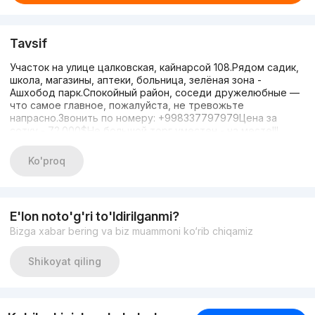
Tavsif
Участок на улице цалковская, кайнарсой 108.Рядом садик,
школа, магазины, аптеки, больница, зелёная зона -
Ашхобод парк.Спокойный район, соседи дружелюбные —
что самое главное, пожалуйста, не тревожьте
напрасно.Звонить по номеру: +998337797979Цена за
сотку - 72.000$Не большой торг уместен - на месте!!!
Ko'proq
E'lon noto'g'ri to'ldirilganmi?
Bizga xabar bering va biz muammoni ko‘rib chiqamiz
Shikoyat qiling