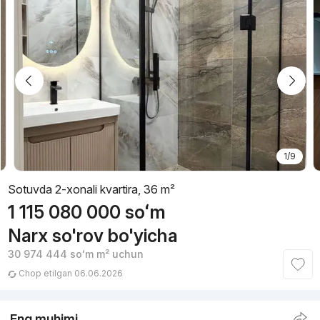
1/9
Sotuvda 2-xonali kvartira, 36 m²
1 115 080 000
soʻm
Narx so'rov bo'yicha
30 974 444
soʻm
m² uchun
Chop etilgan 06.06.2026
Eng muhimi