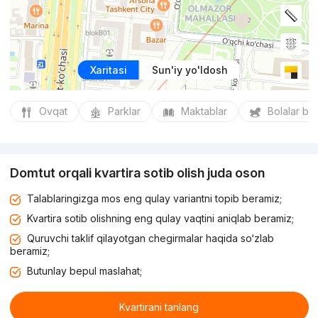
Xaritasi
Sun'iy yo'ldosh
Ovqat
Parklar
Maktablar
Bolalar bo
Domtut orqali kvartira sotib olish juda oson
Talablaringizga mos eng qulay variantni topib beramiz;
Kvartira sotib olishning eng qulay vaqtini aniqlab beramiz;
Quruvchi taklif qilayotgan chegirmalar haqida so‘zlab
beramiz;
Butunlay bepul maslahat;
Kvartirani tanlang