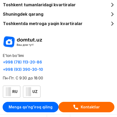
Toshkent tumanlaridagi kvartiralar
Shuningdek qarang
Toshkentda metroga yaqin kvartiralar
E'lon bo'limi
+998 (78) 113-20-86
+998 (93) 390-30-10
Пн-Пт. С 9:30 до 18:00
RU
UZ
Kontaktlar
Menga qo'ng'iroq qiling
Kontaktlar
loyiha haqida