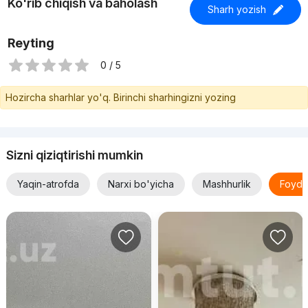
Ko'rib chiqish va baholash
Sharh yozish
Reyting
0 / 5
Hozircha sharhlar yo'q. Birinchi sharhingizni yozing
Sizni qiziqtirishi mumkin
Yaqin-atrofda
Narxi bo'yicha
Mashhurlik
Foyda