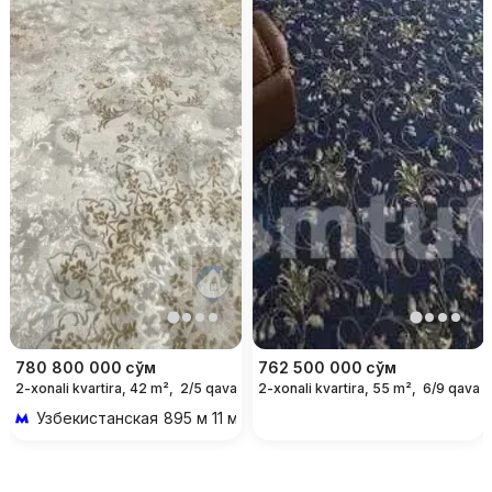
780 800 000
сўм
762 500 000
сўм
2-xonali kvartira, 42 m²,
2/5 qavat
2-xonali kvartira, 55 m²,
6/9 qavat
Узбекистанская
895 м 11 мин piyoda