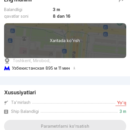
Balandligi
3 m
qavatlar soni
8 dan 16
Xaritada ko'rish
Toshkent, Mirobod,
Узбекистанская
895 м 11 мин
Reklama
Xususiyatlari
Ta'mirlash
Yo'q
Ship Balandligi
3 m
Parametrlarni ko'rsatish