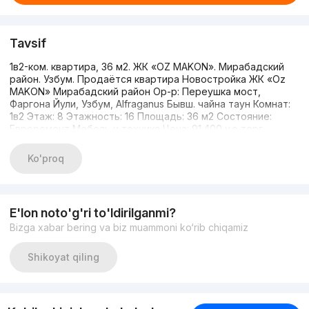
Tavsif
1в2-ком. квартира, 36 м2. ЖК «OZ MAKON». Мирабадский
район. Узбум. Продаётся квартира Новостройка ЖК «Oz
MAKON» Мирабадский район Ор-р: Переушка мост,
Фаргона Йули, Узбум, Alfraganus Бывш. чайна таун Комнат:
1в2 Этаж: 8 Этажность: 16 Площадь: 36 м2 Состояние:
Евроремонт Мебель и техника Цена: 91.400 y.e торг
+998507586606 Татьяна
Ko'proq
E'lon noto'g'ri to'ldirilganmi?
Bizga xabar bering va biz muammoni ko‘rib chiqamiz
Shikoyat qiling