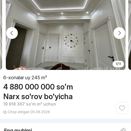
1/11
6-xonalar uy 245 m²
4 880 000 000
soʻm
Narx so'rov bo'yicha
19 918 367
soʻm
m² uchun
Chop etilgan 05.06.2026
Eng muhimi