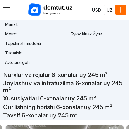
USD
UZ
Manzil:
Metro:
Буюк Ипак Йули
Topshirish muddati:
Tugatish:
Avtoturargoh:
Narxlar va rejalar 6-xonalar uy 245 m²
Joylashuv va infratuzilma 6-xonalar uy 245
m²
Xususiyatlari 6-xonalar uy 245 m²
Qurilishning borishi 6-xonalar uy 245 m²
Tavsif 6-xonalar uy 245 m²