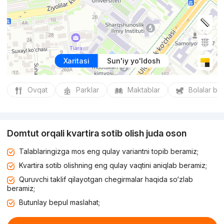
Xaritasi
Sun'iy yo'ldosh
Ovqat
Parklar
Maktablar
Bolalar bo
Domtut orqali kvartira sotib olish juda oson
Talablaringizga mos eng qulay variantni topib beramiz;
Kvartira sotib olishning eng qulay vaqtini aniqlab beramiz;
Quruvchi taklif qilayotgan chegirmalar haqida so‘zlab
beramiz;
Butunlay bepul maslahat;