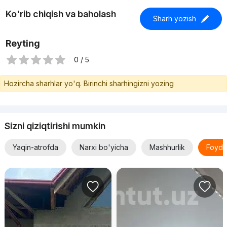
Ko'rib chiqish va baholash
Sharh yozish
Reyting
0 / 5
Hozircha sharhlar yo'q. Birinchi sharhingizni yozing
Sizni qiziqtirishi mumkin
Yaqin-atrofda
Narxi bo'yicha
Mashhurlik
Foyda