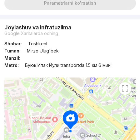
Parametrlarni ko'rsatish
Joylashuv va infratuzilma
Google Xaritalarda oching
Shahar:
Toshkent
Tuman:
Mirzo Ulug'bek
Manzil:
Metro:
Буюк Ипак Йули transportda 1.5 км 6 мин