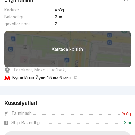
Kadastr
yo'q
Balandligi
3 m
qavatlar soni
2
Xaritada ko'rish
Toshkent, Mirzo Ulug'bek,
Буюк Ипак Йули
1.5 км 6 мин
Reklama
Xususiyatlari
Ta'mirlash
Yo'q
Ship Balandligi
3 m