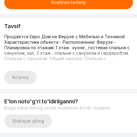
Kvartirani tanlang
Tavsif
Продаётся Евро Дом на Ферузе с Мебелью и Техникой
Характеристики объекта - Расположение: Ферузе -
Планировка по этажам: 1 этаж : кухня , гостевая спальня с
санузлом, зал, 2 этаж : спальня с санузлом и гардеробом.
Спальня с санузлом. Общий санузел. Спальня с
гардеробом. Спальня. Холл. - Въезд для двух машин. -
Дополнительно: бассейн, летняя кухня, подвал
Технические параметры - Соток 4.08 - Площадь дома:
Ko'proq
245м² - Количество жилых комнат: 6 - Ориентир : Школа
Оксбридж Финансы и контакты - Цена: 400.000$ -
Подробности по телефону : +99890 959-04-45 Тимур
E'lon noto'g'ri to'ldirilganmi?
Bizga xabar bering va biz muammoni ko‘rib chiqamiz
Shikoyat qiling