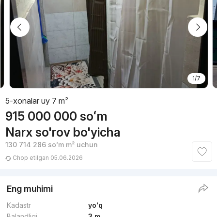
1/7
5-xonalar uy 7 m²
915 000 000
soʻm
Narx so'rov bo'yicha
130 714 286
soʻm
m² uchun
Chop etilgan 05.06.2026
Eng muhimi
Kadastr
yo'q
Balandligi
3 m