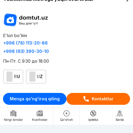
E'lon bo'limi
+998 (78) 113-20-86
+998 (93) 390-30-10
Пн-Пт. С 9:30 до 18:00
RU
UZ
Kontaktlar
Menga qo'ng'iroq qiling
Kontaktlar
loyiha haqida
Webnow © loyihasi
Yangi binolar
Kvartiralar
Qo'shish
Ipoteka
Xarita
Foydalanish shartlari