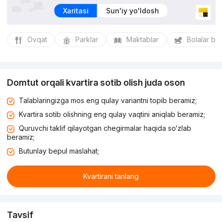
Xaritasi
Sun'iy yo'ldosh
Ovqat
Parklar
Maktablar
Bolalar bo
Domtut orqali kvartira sotib olish juda oson
Talablaringizga mos eng qulay variantni topib beramiz;
Kvartira sotib olishning eng qulay vaqtini aniqlab beramiz;
Quruvchi taklif qilayotgan chegirmalar haqida so‘zlab
beramiz;
Butunlay bepul maslahat;
Kvartirani tanlang
Tavsif