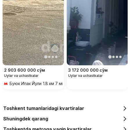
2 903 600 000
сўм
3 172 000 000
сўм
Uylar va uchastkalar
Uylar va uchastkalar
Буюк Ипак Йули
1.8 км 7 мин transportda
Toshkent tumanlaridagi kvartiralar
Shuningdek qarang
Toshkentda metroga yaqin kvartiralar