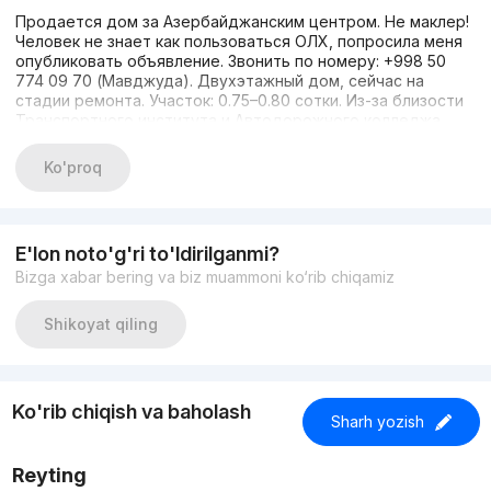
Продается дом за Азербайджанским центром. Не маклер!
Человек не знает как пользоваться ОЛХ, попросила меня
опубликовать объявление. Звонить по номеру: +998 50
774 09 70 (Мавджуда). Двухэтажный дом, сейчас на
стадии ремонта. Участок: 0.75–0.80 сотки. Из-за близости
Транспортного института и Автодорожного колледжа
спрос на съёмное жильё в махалле очень высокий; дом
можно сдавать студентам — примерно 20–25 человек
Ko'proq
поместятся. Коммуникации: газ, центральная канализация.
E'lon noto'g'ri to'ldirilganmi?
Bizga xabar bering va biz muammoni ko‘rib chiqamiz
Shikoyat qiling
Ko'rib chiqish va baholash
Sharh yozish
Reyting