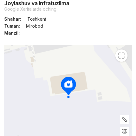
Joylashuv va infratuzilma
Google Xaritalarda oching
Shahar:
Toshkent
Tuman:
Mirobod
Manzil: