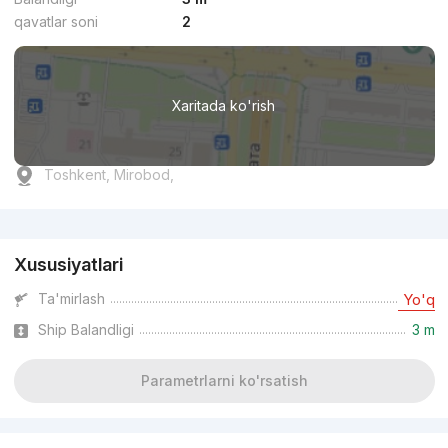
qavatlar soni
2
Xaritada ko'rish
Toshkent, Mirobod,
Reklama
Xususiyatlari
Ta'mirlash
Yo'q
Ship Balandligi
3 m
Parametrlarni ko'rsatish