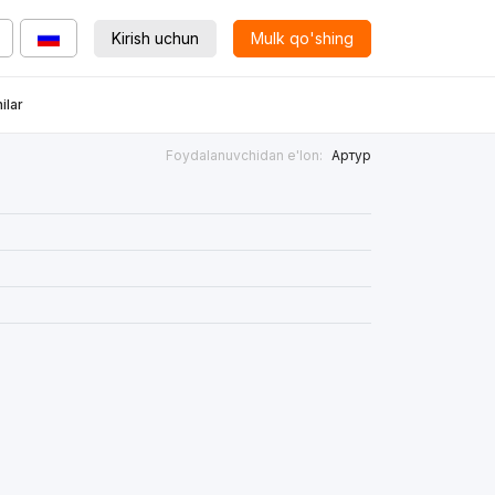
Kirish uchun
Mulk qo'shing
ilar
Foydalanuvchidan e'lon:
Артур