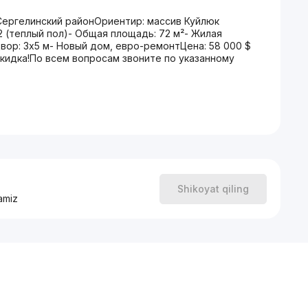
Сергелинский районОриентир: массив Куйлюк
 2 (теплый пол)- Общая площадь: 72 м²- Жилая
 Двор: 3х5 м- Новый дом, евро-ремонтЦена: 58 000 $
кидка!По всем вопросам звоните по указанному
Shikoyat qiling
amiz