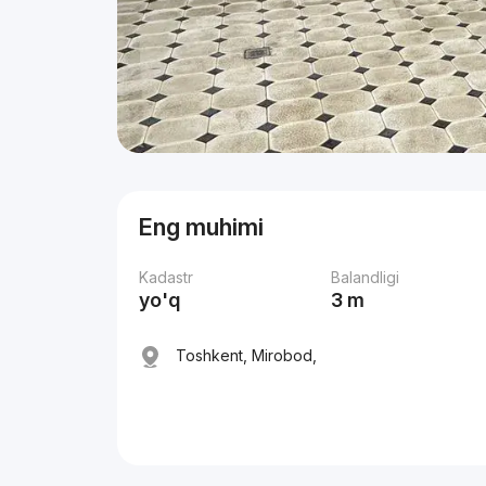
Eng muhimi
Kadastr
Balandligi
yo'q
3 m
Toshkent, Mirobod,