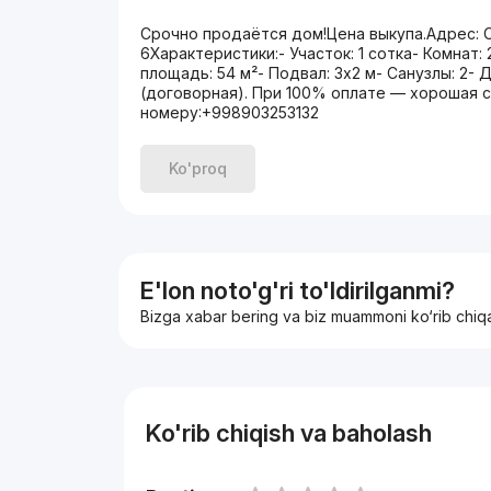
Срочно продаётся дом!Цена выкупа.Адрес: 
6Характеристики:- Участок: 1 сотка- Комнат:
площадь: 54 м²- Подвал: 3х2 м- Санузлы: 2-
(договорная). При 100% оплате — хорошая с
номеру:+998903253132
Ko'proq
E'lon noto'g'ri to'ldirilganmi?
Bizga xabar bering va biz muammoni ko‘rib chiq
Ko'rib chiqish va baholash