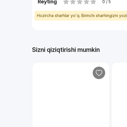
Reyting
0 / 5
Hozircha sharhlar yo'q. Birinchi sharhingizni yoz
Sizni qiziqtirishi mumkin