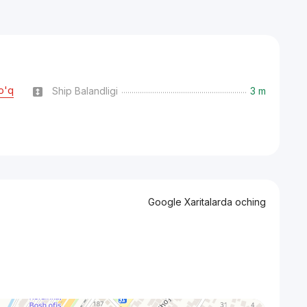
o'q
Ship Balandligi
3 m
Google Xaritalarda oching