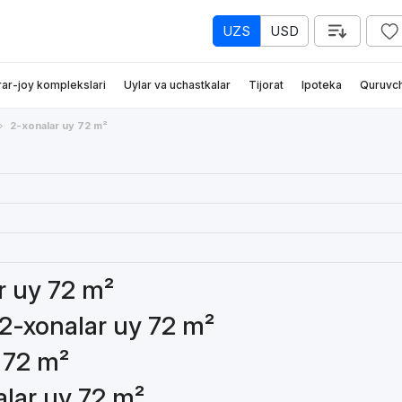
UZS
USD
rar-joy komplekslari
Uylar va uchastkalar
Tijorat
Ipoteka
Quruvch
2-xonalar uy 72 m²
ar uy 72 m²
 2-xonalar uy 72 m²
 72 m²
alar uy 72 m²