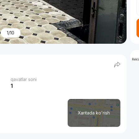
1/10
Rek
qavatlar soni
1
Xaritada ko'rish