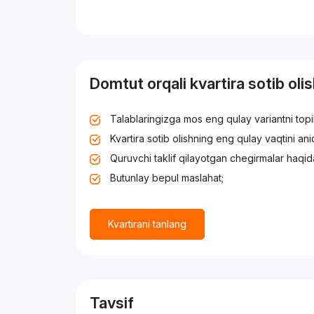
Domtut orqali kvartira sotib oli
Talablaringizga mos eng qulay variantni top
Kvartira sotib olishning eng qulay vaqtini an
Quruvchi taklif qilayotgan chegirmalar haqid
Butunlay bepul maslahat;
Kvartirani tanlang
Tavsif