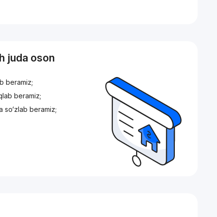
sh juda oson
ib beramiz;
iqlab beramiz;
a so‘zlab beramiz;