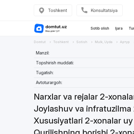
Toshkent
Konsultatsiya
Sotib olish
Ijara
Tu
Domtut
Toshkent
Sotish
Mulk, Uyda
Артур
Manzil:
Topshirish muddati:
Tugatish:
Avtoturargoh:
Narxlar va rejalar 2-xonal
Joylashuv va infratuzilma
Xususiyatlari 2-xonalar uy
Qurilishning borishi 2-xon