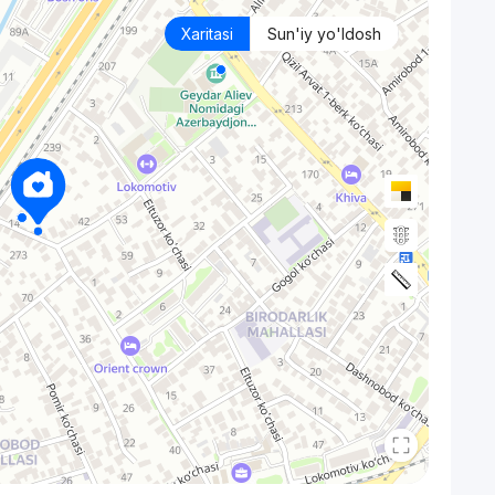
Xaritasi
Sun'iy yo'ldosh