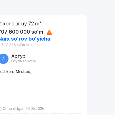
2-xonalar uy 72 m²
707 600 000
soʻm
Narx so'rov bo'yicha
9 827 778
soʻm
m² uchun
Артур
А
Foydalanuvchi
oshkent, Mirobod,
Chop etilgan 26.05.2026