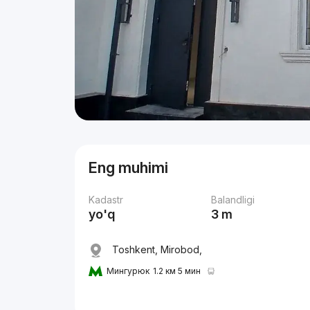
Eng muhimi
Kadastr
Balandligi
yo'q
3 m
Toshkent, Mirobod,
Мингурюк
1.2 км 5 мин