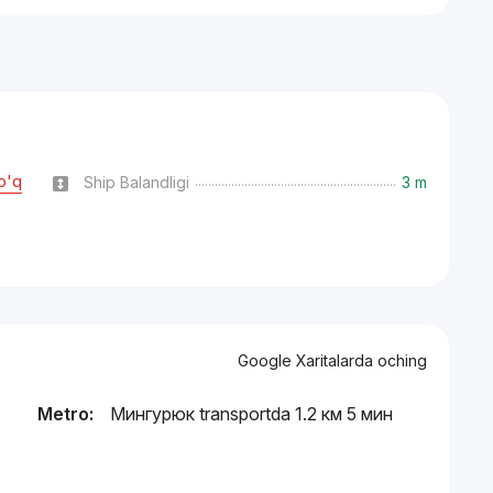
o'q
Ship Balandligi
3 m
Google Xaritalarda oching
Metro:
Мингурюк transportda 1.2 км 5 мин