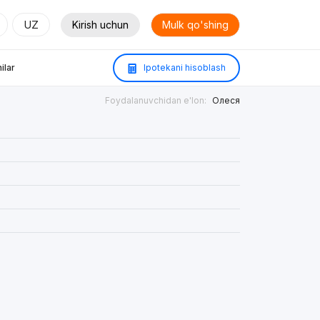
UZ
Kirish uchun
Mulk qo'shing
ilar
Ipotekani hisoblash
Foydalanuvchidan e'lon:
Олеся