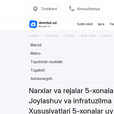
Toshkent
Konsultatsiya
Sotib olish
Ijara
Tu
Domtut
Toshkent
Sotish
Mulk, Uyda
Олеся
Manzil:
Metro:
Topshirish muddati:
Tugatish:
Avtoturargoh:
Narxlar va rejalar 5-xonal
Joylashuv va infratuzilma
Xususiyatlari 5-xonalar u