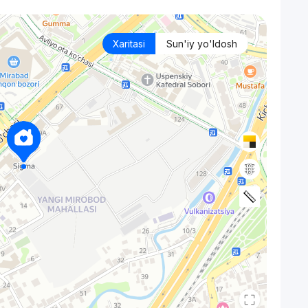
Xaritasi
Sun'iy yo'ldosh