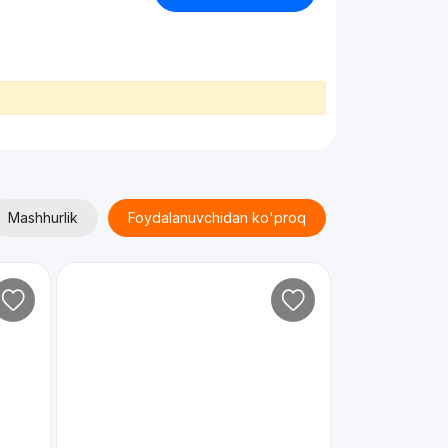
Mashhurlik
Foydalanuvchidan ko'proq