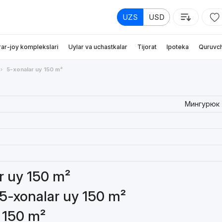
UZS
USD
rar-joy komplekslari
Uylar va uchastkalar
Tijorat
Ipoteka
Quruvch
5-xonalar uy 150 m²
Мингурюк
ar uy 150 m²
 5-xonalar uy 150 m²
y 150 m²