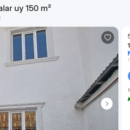
alar uy 150 m²
²
1
T