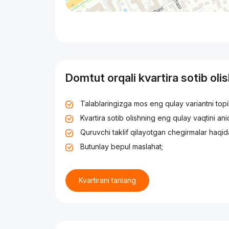
Domtut orqali kvartira sotib oli
Talablaringizga mos eng qulay variantni top
Kvartira sotib olishning eng qulay vaqtini an
Quruvchi taklif qilayotgan chegirmalar haqid
Butunlay bepul maslahat;
Kvartirani tanlang