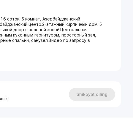
1.6 соток, 5 комнат, Азербайджанский
байджанский центр.2-этажный кирпичный дом. 5
ольшой двор с зелёной зоной.Центральная
оенным кухонным гарнитуром, просторный зал,
орные спальни, санузел.Видео по запросу в
Shikoyat qiling
amiz