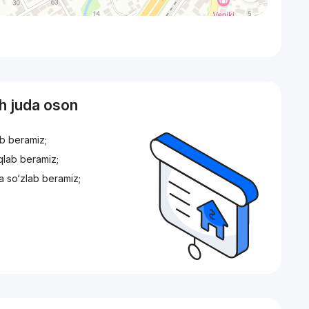
sh juda oson
ib beramiz;
iqlab beramiz;
a so‘zlab beramiz;