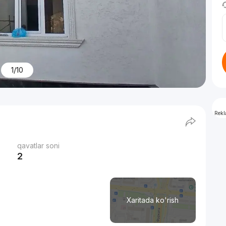
1/10
Rek
qavatlar soni
2
Xaritada ko'rish