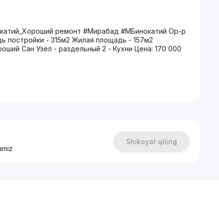
Бинокатий_Хороший ремонт #Мирабад #МБинокатий Ор-р
адь постройки - 315м2 Жилая площадь - 157м2
роший Сан Узел - раздельный 2 - Кухни Цена: 170 000
Shikoyat qiling
amiz