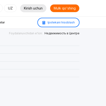
UZ
Kirish uchun
Mulk qo'shing
ilar
Ipotekani hisoblash
Foydalanuvchidan e'lon:
Недвижимость в Центре