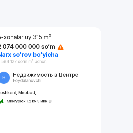
5-xonalar uy 315 m²
2 074 000 000
soʻm
Narx so'rov bo'yicha
 584 127
soʻm
m² uchun
Недвижимость в Центре
Н
Foydalanuvchi
oshkent, Mirobod,
Мингурюк
1.2 км 5 мин