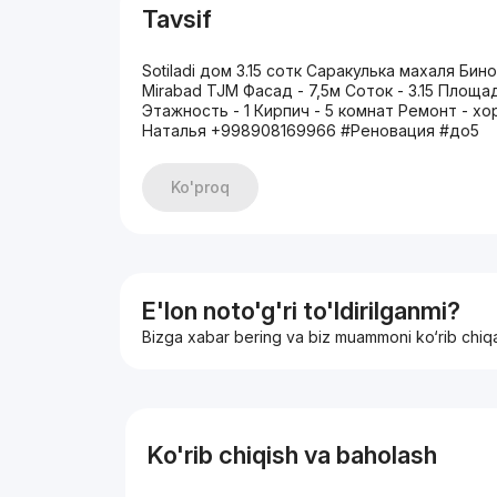
Tavsif
Sotiladi дом 3.15 сотк Саракулька махаля 
Mirabad TJM Фасад - 7,5м Соток - 3.15 Площ
Этажность - 1 Кирпич - 5 комнат Ремонт - хо
Наталья +998908169966 #Реновация #до5
Ko'proq
E'lon noto'g'ri to'ldirilganmi?
Bizga xabar bering va biz muammoni ko‘rib chiq
Ko'rib chiqish va baholash