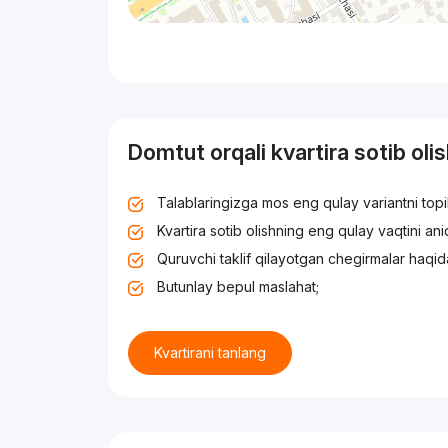
Domtut orqali kvartira sotib oli
Talablaringizga mos eng qulay variantni top
Kvartira sotib olishning eng qulay vaqtini an
Quruvchi taklif qilayotgan chegirmalar haqid
Butunlay bepul maslahat;
Kvartirani tanlang