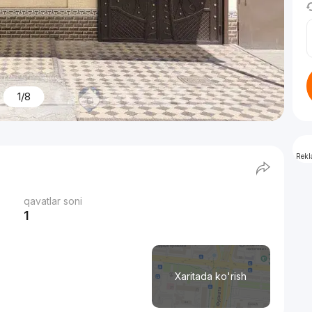
1/8
Rek
qavatlar soni
1
Xaritada ko'rish