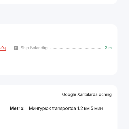
o'q
Ship Balandligi
3 m
Google Xaritalarda oching
Metro:
Мингурюк transportda 1.2 км 5 мин