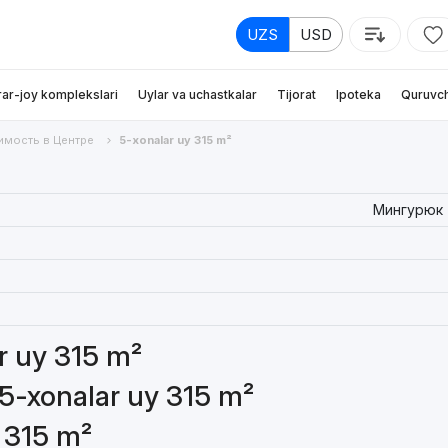
UZS
USD
rar-joy komplekslari
Uylar va uchastkalar
Tijorat
Ipoteka
Quruvch
мость в Центре
5-xonalar uy 315 m²
Мингурюк
ar uy 315 m²
 5-xonalar uy 315 m²
y 315 m²