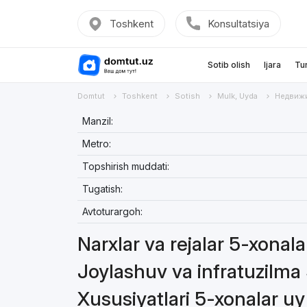
Toshkent
Konsultatsiya
Sotib olish
Ijara
Tu
Domtut
Toshkent
Sotish
Mulk, Uyda
Недвижи
Manzil:
Metro:
Topshirish muddati:
Tugatish:
Avtoturargoh:
Narxlar va rejalar 5-xonal
Joylashuv va infratuzilma
Xususiyatlari 5-xonalar u