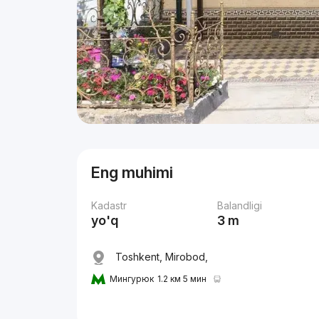
Eng muhimi
Kadastr
Balandligi
yo'q
3 m
Toshkent, Mirobod,
Мингурюк
1.2 км 5 мин