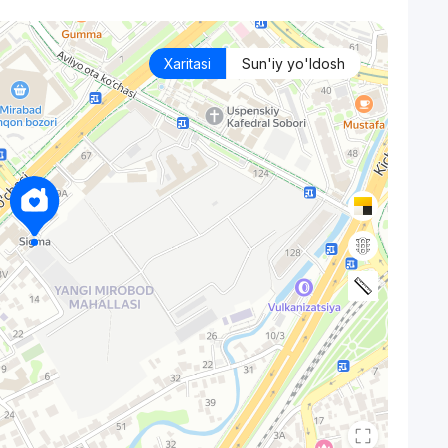
Xaritasi
Sun'iy yo'ldosh