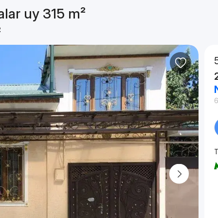
alar uy 315 m²
²
6
T