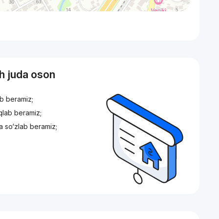
sh juda oson
ib beramiz;
iqlab beramiz;
a so‘zlab beramiz;