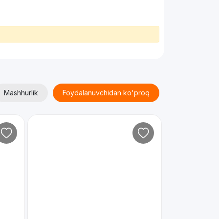
Mashhurlik
Foydalanuvchidan ko'proq