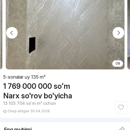
1/8
5-xonalar uy 135 m²
1 769 000 000
soʻm
Narx so'rov bo'yicha
13 103 704
soʻm
m² uchun
Chop etilgan 30.04.2026
Eng muhimi