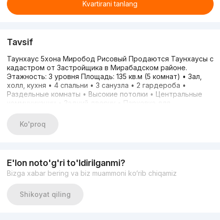
Kvartirani tanlang
Tavsif
Таунхаус 5хона Миробод Рисовый Продаются Таунхаусы с
кадастром от Застройщика в Мирабадском районе.
Этажность: 3 уровня Площадь: 135 кв.м (5 комнат) • Зал,
холл, кухня • 4 спальни • 3 санузла • 2 гардероба •
Раздельные комнаты • Высокие потолки • Центральные
коммуникации • Задний дворик • Парковка для
автомобиля Инфраструктура: Отличная, всего в 7 минутах
до сквера. Цена: 119,000 y.e (без ремонта) Цена: 145,000 y.e
Ko'proq
(с ремонтом) Адрес: г. Ташкент Мирабадский район
Ориентир: Рисовый Подробнее по телефону:
+998996311314
E'lon noto'g'ri to'ldirilganmi?
Bizga xabar bering va biz muammoni ko‘rib chiqamiz
Shikoyat qiling