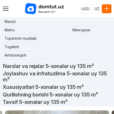
USD
UZ
Manzil:
Metro:
Мингурюк
Topshirish muddati:
Tugatish:
Avtoturargoh:
Narxlar va rejalar 5-xonalar uy 135 m²
Joylashuv va infratuzilma 5-xonalar uy 135
m²
Xususiyatlari 5-xonalar uy 135 m²
Qurilishning borishi 5-xonalar uy 135 m²
Tavsif 5-xonalar uy 135 m²