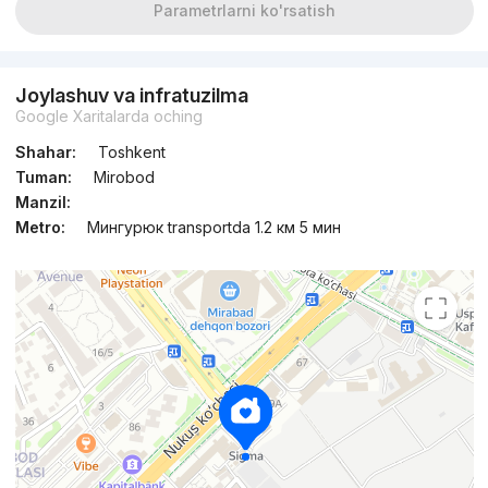
Parametrlarni ko'rsatish
Joylashuv va infratuzilma
Google Xaritalarda oching
Shahar:
Toshkent
Tuman:
Mirobod
Manzil:
Metro:
Мингурюк transportda 1.2 км 5 мин