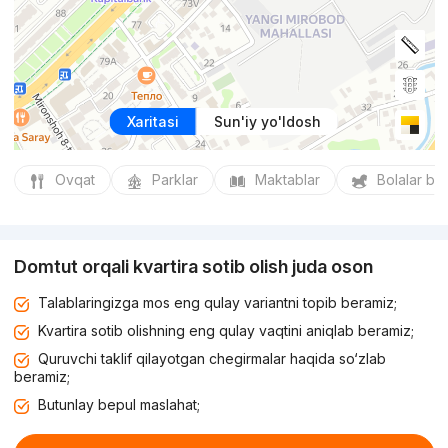
Xaritasi
Sun'iy yo'ldosh
Ovqat
Parklar
Maktablar
Bolalar bo
Domtut orqali kvartira sotib olish juda oson
Talablaringizga mos eng qulay variantni topib beramiz;
Kvartira sotib olishning eng qulay vaqtini aniqlab beramiz;
Quruvchi taklif qilayotgan chegirmalar haqida so‘zlab
beramiz;
Butunlay bepul maslahat;