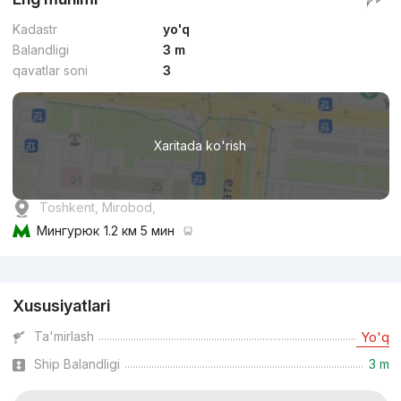
Kadastr
yo'q
Balandligi
3 m
qavatlar soni
3
Xaritada ko'rish
Toshkent, Mirobod,
Мингурюк
1.2 км 5 мин
Reklama
Xususiyatlari
Ta'mirlash
Yo'q
Ship Balandligi
3 m