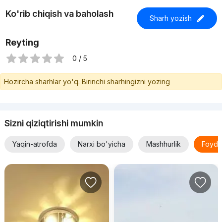
Ko'rib chiqish va baholash
Sharh yozish
Reyting
0 / 5
Hozircha sharhlar yo'q. Birinchi sharhingizni yozing
Sizni qiziqtirishi mumkin
Yaqin-atrofda
Narxi bo'yicha
Mashhurlik
Foyda