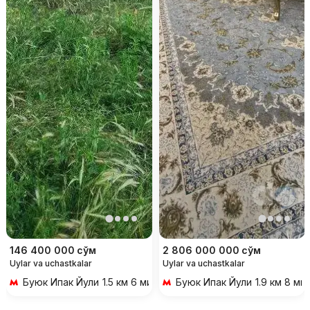
146 400 000
сўм
2 806 000 000
сўм
Uylar va uchastkalar
Uylar va uchastkalar
Буюк Ипак Йули
1.5 км 6 мин transportda
Буюк Ипак Йули
1.9 км 8 ми