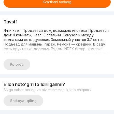
Kvartirani tanlang
Tavsif
Янги хаёт. Продаётся дом, возможно ипотека. Продаётся
дом: 4 комнаты, 1 зал, 3 спальни. Санузел и между
комнатами есть душевая. Земельный участок 3.7 соток.
Подъезд для машины, гараж. Ремонт — средний. В саду
есть фруктовые деревья. Рядом INDEX базар, ярмарка,
AVTOTEST, школа, садик, магазины. Двухконтурный котёл.
Дом — 100 кв.м, общая площадь — 350 кв.м. Цена
договорная — 76 000 у.е. Контакты: +998999886900,
Ko'proq
+998990703990, +998991603990.
E'lon noto'g'ri to'ldirilganmi?
Bizga xabar bering va biz muammoni ko‘rib chiqamiz
Shikoyat qiling