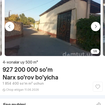
1/8
4-xonalar uy 500 m²
927 200 000
soʻm
Narx so'rov bo'yicha
1 854 400
soʻm
m² uchun
Chop etilgan 11.06.2026
Eng muhimi