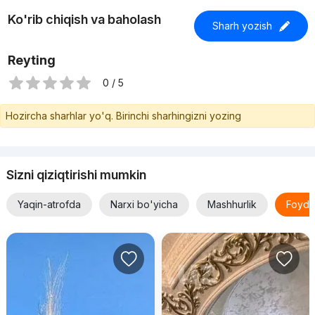
Ko'rib chiqish va baholash
Sharh yozish
Reyting
0 / 5
Hozircha sharhlar yo'q. Birinchi sharhingizni yozing
Sizni qiziqtirishi mumkin
Yaqin-atrofda
Narxi bo'yicha
Mashhurlik
Foyda