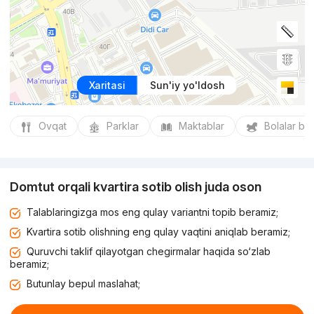
Xaritasi
Sun'iy yo'ldosh
Ovqat
Parklar
Maktablar
Bolalar bo
Domtut orqali kvartira sotib olish juda oson
Talablaringizga mos eng qulay variantni topib beramiz;
Kvartira sotib olishning eng qulay vaqtini aniqlab beramiz;
Quruvchi taklif qilayotgan chegirmalar haqida so‘zlab
beramiz;
Butunlay bepul maslahat;