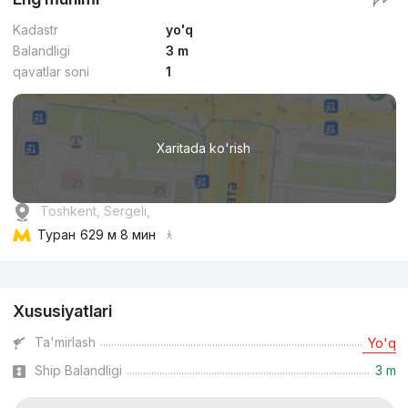
Kadastr
yo'q
Balandligi
3 m
qavatlar soni
1
Xaritada ko'rish
Toshkent, Sergeli,
Туран
629 м 8 мин
Reklama
Xususiyatlari
Ta'mirlash
Yo'q
Ship Balandligi
3 m