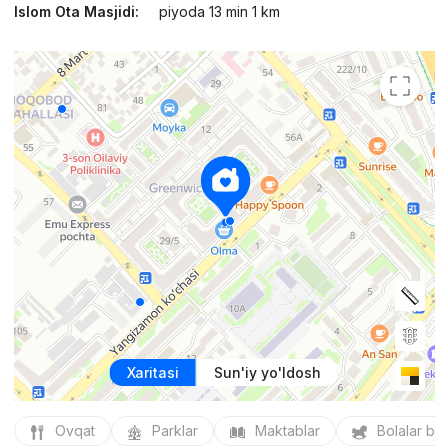
Islom Ota Masjidi:
piyoda 13 min 1 km
Xaritasi
Sun'iy yo'ldosh
Ovqat
Parklar
Maktablar
Bolalar bo