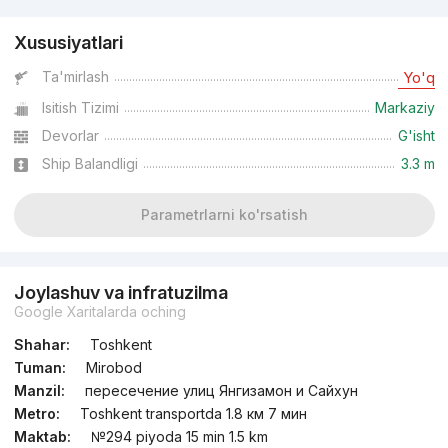
Xususiyatlari
Ta'mirlash
Yo'q
Isitish Tizimi
Markaziy
Devorlar
G'isht
Ship Balandligi
3.3 m
Parametrlarni ko'rsatish
Joylashuv va infratuzilma
Google Xaritalarda oching
Shahar:
Toshkent
Tuman:
Mirobod
Manzil:
пересечение улиц Янгизамон и Сайхун
Metro:
Toshkent transportda 1.8 км 7 мин
Maktab:
№294 piyoda 15 min 1.5 km