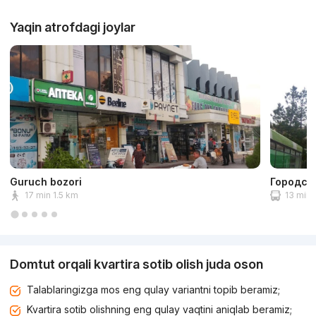
Yaqin atrofdagi joylar
Guruch bozori
Городск
17 min 1.5 km
13 min 
Domtut orqali kvartira sotib olish juda oson
Talablaringizga mos eng qulay variantni topib beramiz;
Kvartira sotib olishning eng qulay vaqtini aniqlab beramiz;