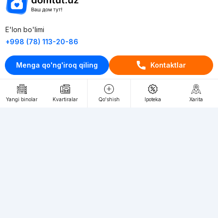
E'lon bo'limi
+998 (78) 113-20-86
+998 (93) 390-30-10
Menga qo'ng'iroq qiling
Kontaktlar
Пн-Пт. С 9:30 до 18:00
RU
UZ
Yangi binolar
Kvartiralar
Qo'shish
Ipoteka
Xarita
Kontaktlar
loyiha haqida
Webnow © loyihasi
Foydalanish shartlari
Maxfiylik siyosati
Ommaviy taklif