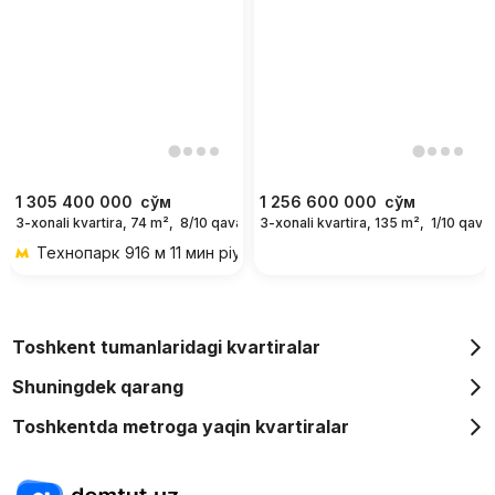
1 305 400 000
сўм
1 256 600 000
сўм
3-xonali kvartira, 74 m²,
8/10 qavat
3-xonali kvartira, 135 m²,
1/10 qavat
Технопарк
916 м 11 мин piyoda
Toshkent tumanlaridagi kvartiralar
Shuningdek qarang
Toshkentda metroga yaqin kvartiralar