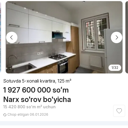
1/32
Sotuvda 5-xonali kvartira, 125 m²
1 927 600 000
soʻm
Narx so'rov bo'yicha
15 420 800
soʻm
m² uchun
Chop etilgan 06.01.2026