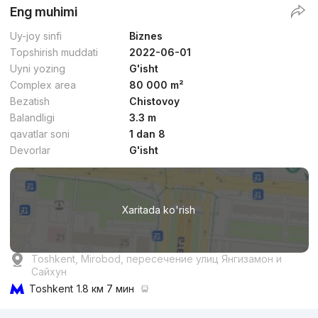
Eng muhimi
Uy-joy sinfi
Biznes
Topshirish muddati
2022-06-01
Uyni yozing
G'isht
Complex area
80 000 m²
Bezatish
Chistovoy
Balandligi
3.3 m
qavatlar soni
1 dan 8
Devorlar
G'isht
Xaritada ko'rish
Toshkent, Mirobod, пересечение улиц Янгизамон и
Сайхун
Toshkent
1.8 км 7 мин
Reklama