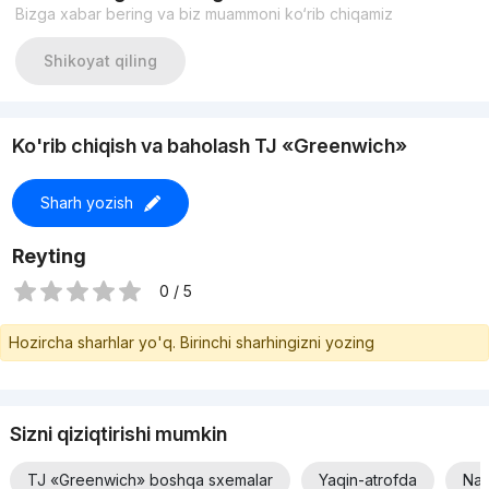
Bizga xabar bering va biz muammoni ko‘rib chiqamiz
Shikoyat qiling
Ko'rib chiqish va baholash TJ «Greenwich»
Sharh yozish
Reyting
0 / 5
Hozircha sharhlar yo'q. Birinchi sharhingizni yozing
Sizni qiziqtirishi mumkin
TJ «Greenwich» boshqa sxemalar
Yaqin-atrofda
Nar