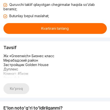
Quruvchi taklif qilayotgan chegirmalar haqida so‘zlab
beramiz;
Butunlay bepul maslahat;
Kvartirani tanlang
Tavsif
Жк «Greenwich» Бизнес класс
Мирабадский район
Застройщик Golden House
Дуплекс
Комнат: #5ком
Этаж: 0-1
Этажность: 9
Общая площадь: 125м2
Ko'proq
Новый ремонт
2-санузла
Прачечная
Цена: 158.000 у.е
E'lon noto'g'ri to'ldirilganmi?