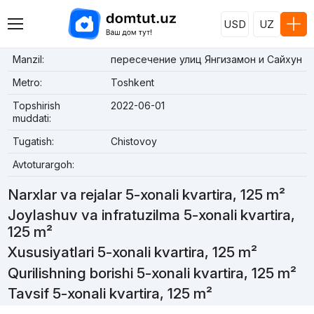
USD
UZ
Manzil:
пересечение улиц Янгизамон и Сайхун
Metro:
Toshkent
Topshirish
2022-06-01
muddati:
Tugatish:
Chistovoy
Avtoturargoh:
Narxlar va rejalar 5-xonali kvartira, 125 m²
Joylashuv va infratuzilma 5-xonali kvartira,
125 m²
Xususiyatlari 5-xonali kvartira, 125 m²
Qurilishning borishi 5-xonali kvartira, 125 m²
Tavsif 5-xonali kvartira, 125 m²