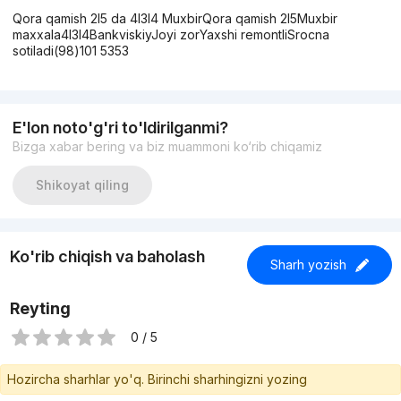
Qora qamish 2l5 da 4l3l4 MuxbirQora qamish 2l5Muxbir
maxxala4l3l4BankviskiyJoyi zorYaxshi remontliSrocna
sotiladi(98)101 5353
E'lon noto'g'ri to'ldirilganmi?
Bizga xabar bering va biz muammoni ko‘rib chiqamiz
Shikoyat qiling
Ko'rib chiqish va baholash
Sharh yozish
Reyting
0 / 5
Hozircha sharhlar yo'q. Birinchi sharhingizni yozing