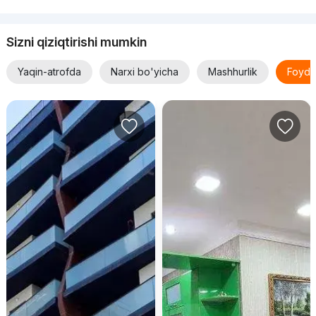
Sizni qiziqtirishi mumkin
Yaqin-atrofda
Narxi bo'yicha
Mashhurlik
Foyda