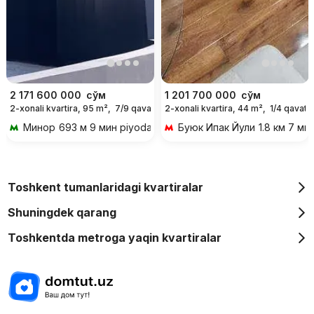
2 171 600 000
сўм
1 201 700 000
сўм
2-xonali kvartira, 95 m²,
7/9 qavat
2-xonali kvartira, 44 m²,
1/4 qavat
Минор
693 м 9 мин piyoda
Буюк Ипак Йули
1.8 км 7 ми
Toshkent tumanlaridagi kvartiralar
Shuningdek qarang
Toshkentda metroga yaqin kvartiralar