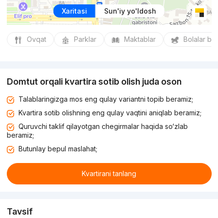
Xaritasi
Sun'iy yo'ldosh
Ovqat
Parklar
Maktablar
Bolalar bo
Domtut orqali kvartira sotib olish juda oson
Talablaringizga mos eng qulay variantni topib beramiz;
Kvartira sotib olishning eng qulay vaqtini aniqlab beramiz;
Quruvchi taklif qilayotgan chegirmalar haqida so‘zlab
beramiz;
Butunlay bepul maslahat;
Kvartirani tanlang
Tavsif