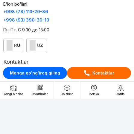
E'lon bo'limi
+998 (78) 113-20-86
+998 (93) 390-30-10
Пн-Пт. С 9:30 до 18:00
RU
UZ
Kontaktlar
loyiha haqida
Menga qo'ng'iroq qiling
Kontaktlar
Webnow © loyihasi
Foydalanish shartlari
Yangi binolar
Kvartiralar
Qo'shish
Ipoteka
Xarita
Maxfiylik siyosati
Ommaviy taklif