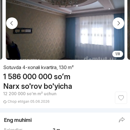
1/8
Sotuvda 4-xonali kvartira, 130 m²
1 586 000 000
soʻm
Narx so'rov bo'yicha
12 200 000
soʻm
m² uchun
Chop etilgan 05.06.2026
Eng muhimi
Balandligi
3 m