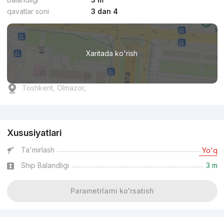
qavatlar soni
3 dan 4
Xaritada ko'rish
Toshkent, Olmazor,
Reklama
Xususiyatlari
Ta'mirlash
Yo'q
Ship Balandligi
3 m
Parametrlarni ko'rsatish