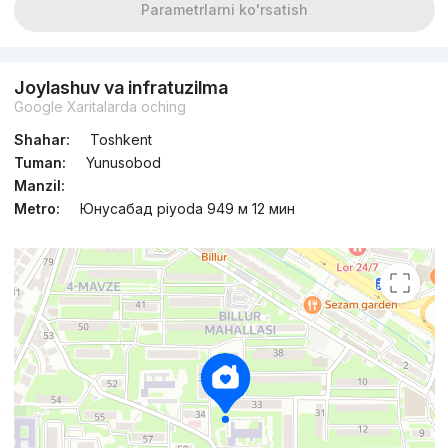
Parametrlarni ko'rsatish
Joylashuv va infratuzilma
Google Xaritalarda oching
Shahar:
Toshkent
Tuman:
Yunusobod
Manzil:
Metro:
Юнусабад piyoda 949 м 12 мин