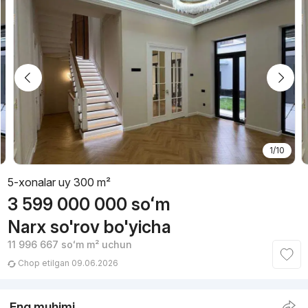
1/10
5-xonalar uy 300 m²
3 599 000 000
soʻm
Narx so'rov bo'yicha
11 996 667
soʻm
m² uchun
Chop etilgan 09.06.2026
Eng muhimi