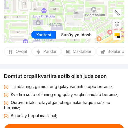
Xaritasi
Sun'iy yo'ldosh
Ovqat
Parklar
Maktablar
Bolalar bo
Domtut orqali kvartira sotib olish juda oson
Talablaringizga mos eng qulay variantni topib beramiz;
Kvartira sotib olishning eng qulay vaqtini aniqlab beramiz;
Quruvchi taklif qilayotgan chegirmalar haqida so‘zlab
beramiz;
Butunlay bepul maslahat;