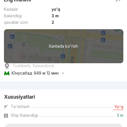
Kadastr
yo'q
Balandligi
3 m
qavatlar soni
2
Xaritada ko'rish
Toshkent, Yunusobod,
Юнусабад
949 м 12 мин
Reklama
Xususiyatlari
Ta'mirlash
Yo'q
Ship Balandligi
3 m