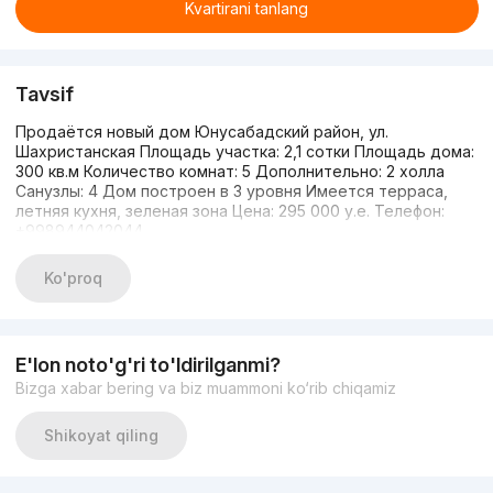
Kvartirani tanlang
Tavsif
Продаётся новый дом Юнусабадский район, ул.
Шахристанская Площадь участка: 2,1 сотки Площадь дома:
300 кв.м Количество комнат: 5 Дополнительно: 2 холла
Санузлы: 4 Дом построен в 3 уровня Имеется терраса,
летняя кухня, зеленая зона Цена: 295 000 у.е. Телефон:
+998944042044
Ko'proq
E'lon noto'g'ri to'ldirilganmi?
Bizga xabar bering va biz muammoni ko‘rib chiqamiz
Shikoyat qiling