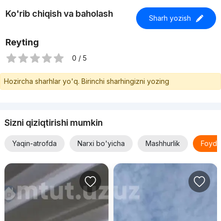
Ko'rib chiqish va baholash
Sharh yozish
Reyting
0 / 5
Hozircha sharhlar yo'q. Birinchi sharhingizni yozing
Sizni qiziqtirishi mumkin
Yaqin-atrofda
Narxi bo'yicha
Mashhurlik
Foyda