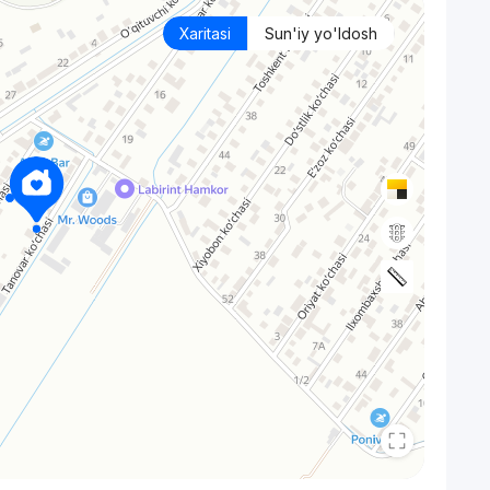
Xaritasi
Sun'iy yo'ldosh