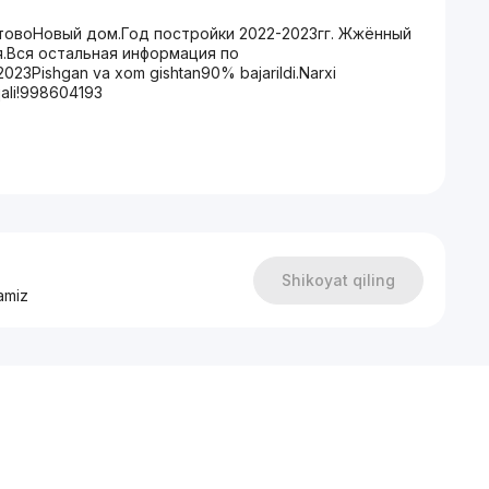
товоНовый дом.Год постройки 2022-2023гг. Жжённый
я.Вся остальная информация по
2023Pishgan va xom gishtan90% bajarildi.Narxi
rqali!998604193
Shikoyat qiling
amiz