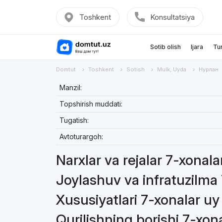
Toshkent
Konsultatsiya
Sotib olish
Ijara
Tu
Domtut
Toshkent
Sotish
Mulk, Uyda
Нурлан
Manzil:
Topshirish muddati:
Tugatish:
Avtoturargoh:
Narxlar va rejalar 7-xonala
Joylashuv va infratuzilma
Xususiyatlari 7-xonalar uy
Qurilishning borishi 7-xon