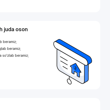
sh juda oson
ib beramiz;
iqlab beramiz;
a so‘zlab beramiz;