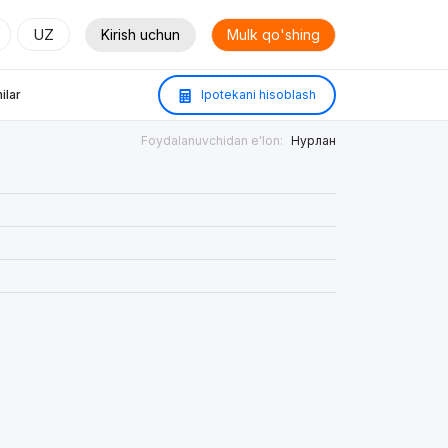
UZ
Kirish uchun
Mulk qo'shing
ilar
Ipotekani hisoblash
Foydalanuvchidan e'lon:
Нурлан