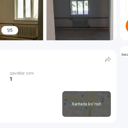
1/5
Rek
qavatlar soni
1
Xaritada ko'rish