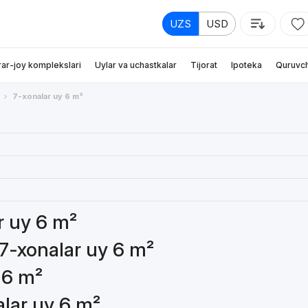
UZS
USD
rar-joy komplekslari
Uylar va uchastkalar
Tijorat
Ipoteka
Quruvch
7-xonalar uy 6 m²
r uy 6 m²
 7-xonalar uy 6 m²
 6 m²
alar uy 6 m²