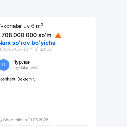
7-xonalar uy 6 m²
1 708 000 000
soʻm
Narx so'rov bo'yicha
284 666 667
soʻm
m² uchun
Нурлан
Н
Foydalanuvchi
oshkent, Bektemir,
Chop etilgan 10.06.2026