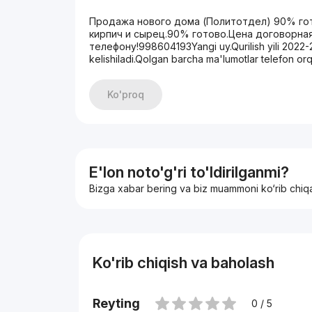
Продажа нового дома (Политотдел) 90% го
кирпич и сырец.90% готово.Цена договорна
телефону!998604193Yangi uy.Qurilish yili 2022-
kelishiladi.Qolgan barcha ma'lumotlar telefon o
Ko'proq
E'lon noto'g'ri to'ldirilganmi?
Bizga xabar bering va biz muammoni ko‘rib chiq
Ko'rib chiqish va baholash
Reyting
0 / 5