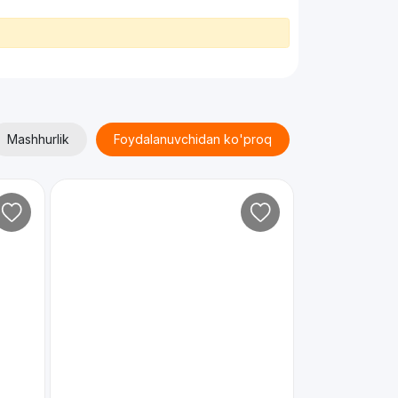
Mashhurlik
Foydalanuvchidan ko'proq