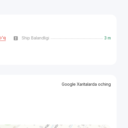
o'q
Ship Balandligi
3 m
Google Xaritalarda oching