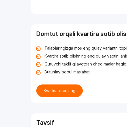
Domtut orqali kvartira sotib oli
Talablaringizga mos eng qulay variantni top
Kvartira sotib olishning eng qulay vaqtini an
Quruvchi taklif qilayotgan chegirmalar haqid
Butunlay bepul maslahat;
Kvartirani tanlang
Tavsif