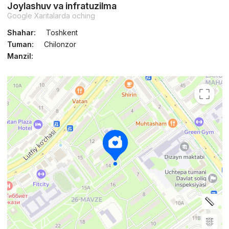
Joylashuv va infratuzilma
Google Xaritalarda oching
Shahar:
Toshkent
Tuman:
Chilonzor
Manzil: