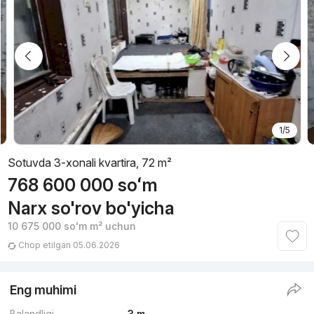
1/5
Sotuvda 3-xonali kvartira, 72 m²
768 600 000
soʻm
Narx so'rov bo'yicha
10 675 000
soʻm
m² uchun
Chop etilgan 05.06.2026
Eng muhimi
Balandligi
3 m