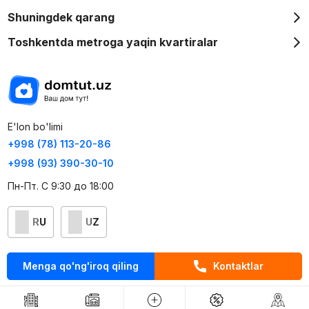
Shuningdek qarang
Toshkentda metroga yaqin kvartiralar
E'lon bo'limi
+998 (78) 113-20-86
+998 (93) 390-30-10
Пн-Пт. С 9:30 до 18:00
RU
UZ
Kontaktlar
Menga qo'ng'iroq qiling
Kontaktlar
loyiha haqida