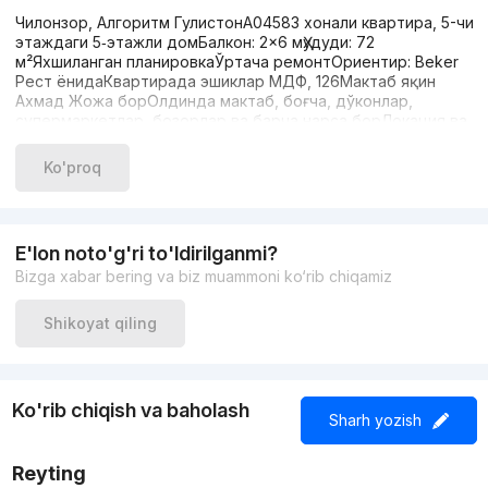
Чилонзор, Алгоритм ГулистонA04583 хонали квартира, 5-чи
этаждаги 5‑этажли домБалкон: 2×6 мҲудуди: 72
м²Яхшиланган планировкаЎртача ремонтОриентир: Beker
Рест ёнидаКвартирада эшиклар МДФ, 126Мактаб яқин
Ахмад Жожа борОлдинда мактаб, боғча, дўконлар,
супермаркетлар, бозорлар ва барча нарса борЛокация ва
жойлашув — жуда яхшиТелефон: 99 394 36 66Нархи: 63
000$
Ko'proq
E'lon noto'g'ri to'ldirilganmi?
Bizga xabar bering va biz muammoni ko‘rib chiqamiz
Shikoyat qiling
Ko'rib chiqish va baholash
Sharh yozish
Reyting