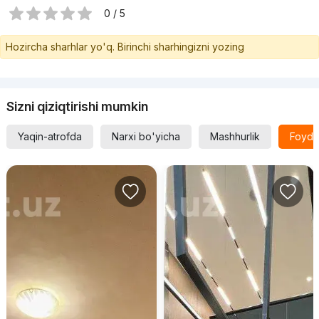
0 / 5
Hozircha sharhlar yo'q. Birinchi sharhingizni yozing
Sizni qiziqtirishi mumkin
Yaqin-atrofda
Narxi bo'yicha
Mashhurlik
Foyda