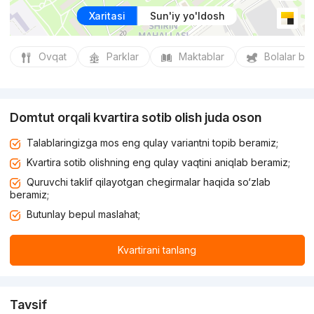
Xaritasi
Sun'iy yo'ldosh
Ovqat
Parklar
Maktablar
Bolalar bo
Domtut orqali kvartira sotib olish juda oson
Talablaringizga mos eng qulay variantni topib beramiz;
Kvartira sotib olishning eng qulay vaqtini aniqlab beramiz;
Quruvchi taklif qilayotgan chegirmalar haqida so‘zlab
beramiz;
Butunlay bepul maslahat;
Kvartirani tanlang
Tavsif