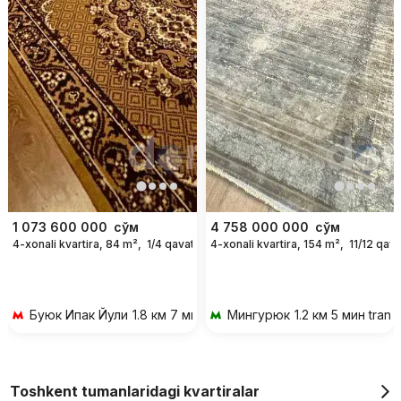
1 073 600 000
сўм
4 758 000 000
сўм
4-xonali kvartira, 84 m²,
1/4 qavat
4-xonali kvartira, 154 m²,
11/12 qava
Буюк Ипак Йули
1.8 км 7 мин transportda
Мингурюк
1.2 км 5 мин trans
Toshkent tumanlaridagi kvartiralar