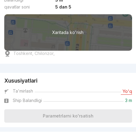
qavatlar soni
5 dan 5
Xaritada ko'rish
Toshkent, Chilonzor,
Reklama
Xususiyatlari
Ta'mirlash
Yo'q
Ship Balandligi
3 m
Parametrlarni ko'rsatish