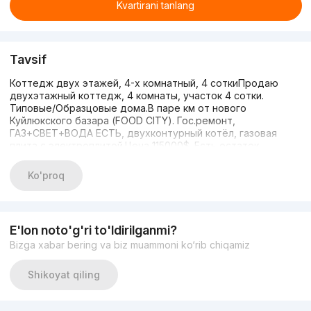
Kvartirani tanlang
Tavsif
Коттедж двух этажей, 4-х комнатный, 4 соткиПродаю
двухэтажный коттедж, 4 комнаты, участок 4 сотки.
Типовые/Образцовые дома.В паре км от нового
Куйлюкского базара (FOOD CITY). Гос.ремонт,
ГАЗ+СВЕТ+ВОДА ЕСТЬ, двухконтурный котёл, газовая
плита с электроплитой.Цена 115000$. Есть остаток
кредита.Хотелось жить там самому, тихое спокойное
расположение дома, добрые соседи, Но нужны
Ko'proq
деньги...+99897 440 88 72
E'lon noto'g'ri to'ldirilganmi?
Bizga xabar bering va biz muammoni ko‘rib chiqamiz
Shikoyat qiling