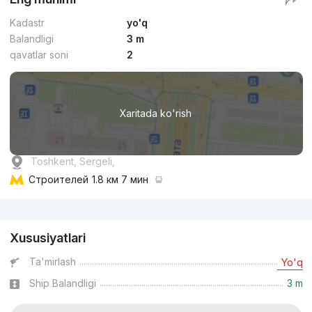
Kadastr
yo'q
Balandligi
3 m
qavatlar soni
2
Xaritada ko'rish
Toshkent, Sergeli,
Строителей
1.8 км 7 мин
Reklama
Xususiyatlari
Ta'mirlash
Yo'q
Ship Balandligi
3 m