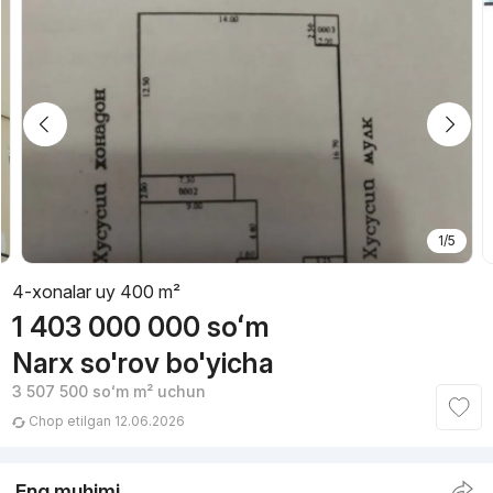
1/5
4-xonalar uy 400 m²
1 403 000 000
soʻm
Narx so'rov bo'yicha
3 507 500
soʻm
m² uchun
Chop etilgan 12.06.2026
Eng muhimi