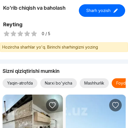
Ko'rib chiqish va baholash
Sharh yozish
Reyting
0 / 5
Hozircha sharhlar yo'q. Birinchi sharhingizni yozing
Sizni qiziqtirishi mumkin
Yaqin-atrofda
Narxi bo'yicha
Mashhurlik
Foyda