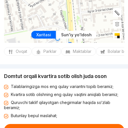
Xaritasi
Sun'iy yo'ldosh
Ovqat
Parklar
Maktablar
Bolalar bo
Domtut orqali kvartira sotib olish juda oson
Talablaringizga mos eng qulay variantni topib beramiz;
Kvartira sotib olishning eng qulay vaqtini aniqlab beramiz;
Quruvchi taklif qilayotgan chegirmalar haqida so‘zlab
beramiz;
Butunlay bepul maslahat;