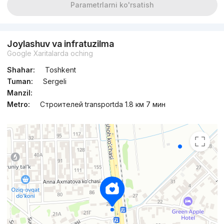
Parametrlarni ko'rsatish
Joylashuv va infratuzilma
Google Xaritalarda oching
Shahar:
Toshkent
Tuman:
Sergeli
Manzil:
Metro:
Строителей transportda 1.8 км 7 мин