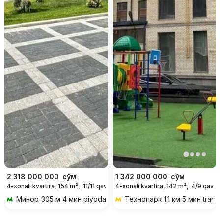
2 318 000 000
сўм
1 342 000 000
сўм
4-xonali kvartira, 154 m²,
11/11 qavat
4-xonali kvartira, 142 m²,
4/9 qavat
Минор
305 м 4 мин piyoda
Технопарк
1.1 км 5 мин tran