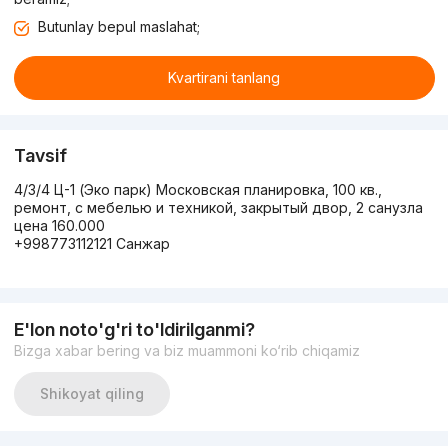
Butunlay bepul maslahat;
Kvartirani tanlang
Tavsif
4/3/4 Ц-1 (Эко парк) Московская планировка, 100 кв.,
ремонт, с мебелью и техникой, закрытый двор, 2 санузла
цена 160.000
+998773112121 Санжар
E'lon noto'g'ri to'ldirilganmi?
Bizga xabar bering va biz muammoni ko‘rib chiqamiz
Shikoyat qiling