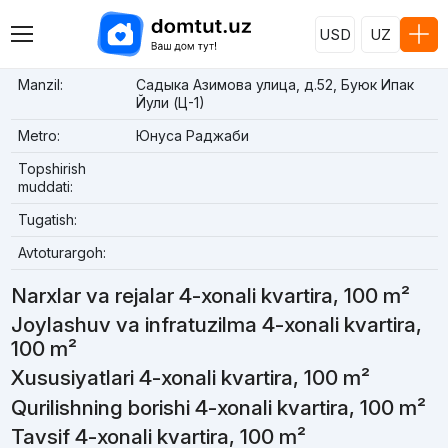
USD
UZ
Manzil:
Садыка Азимова улица, д.52, Буюк Ипак
Йули (Ц-1)
Metro:
Юнуса Раджаби
Topshirish
muddati:
Tugatish:
Avtoturargoh:
Narxlar va rejalar 4-xonali kvartira, 100 m²
Joylashuv va infratuzilma 4-xonali kvartira,
100 m²
Xususiyatlari 4-xonali kvartira, 100 m²
Qurilishning borishi 4-xonali kvartira, 100 m²
Tavsif 4-xonali kvartira, 100 m²