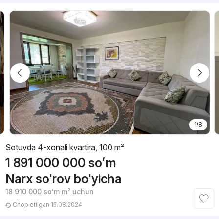
1/8
Sotuvda 4-xonali kvartira, 100 m²
1 891 000 000
soʻm
Narx so'rov bo'yicha
18 910 000
soʻm
m² uchun
Chop etilgan 15.08.2024