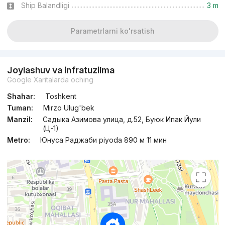
Ship Balandligi
3 m
Parametrlarni ko'rsatish
Joylashuv va infratuzilma
Google Xaritalarda oching
Shahar:
Toshkent
Tuman:
Mirzo Ulug'bek
Manzil:
Садыка Азимова улица, д.52, Буюк Ипак Йули
(Ц-1)
Metro:
Юнуса Раджаби piyoda 890 м 11 мин