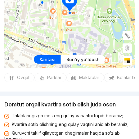
Xaritasi
Sun'iy yo'ldosh
Ovqat
Parklar
Maktablar
Bolalar bo
Domtut orqali kvartira sotib olish juda oson
Talablaringizga mos eng qulay variantni topib beramiz;
Kvartira sotib olishning eng qulay vaqtini aniqlab beramiz;
Quruvchi taklif qilayotgan chegirmalar haqida so‘zlab
beramiz;