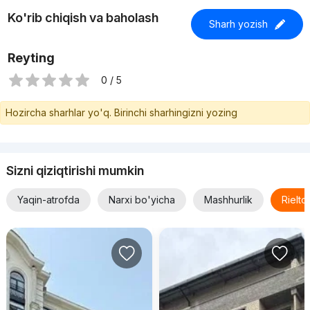
Ko'rib chiqish va baholash
Sharh yozish
Reyting
0 / 5
Hozircha sharhlar yo'q. Birinchi sharhingizni yozing
Sizni qiziqtirishi mumkin
Yaqin-atrofda
Narxi bo'yicha
Mashhurlik
Rielt