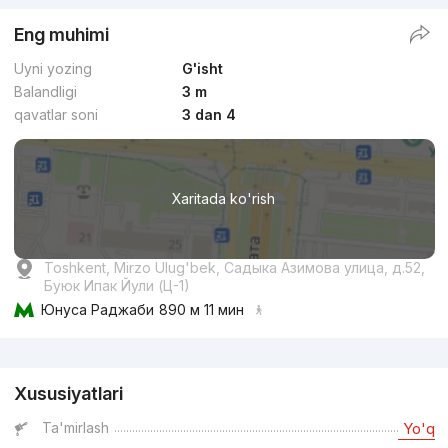
Eng muhimi
Uyni yozing
G'isht
Balandligi
3 m
qavatlar soni
3 dan 4
Xaritada ko'rish
Toshkent, Mirzo Ulug'bek, Садыка Азимова улица, д.52,
Буюк Ипак Йули (Ц-1)
Юнуса Раджаби
890 м 11 мин
Reklama
Xususiyatlari
Ta'mirlash
Yo'q