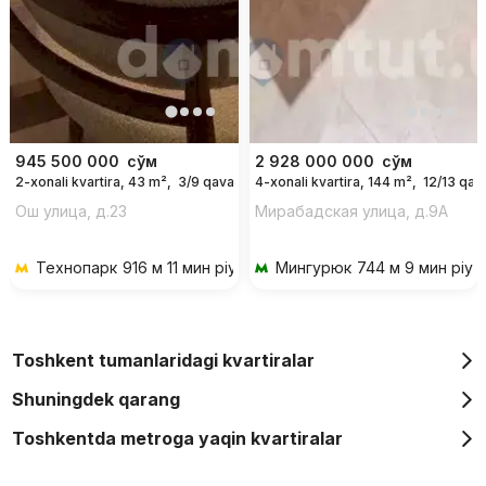
945 500 000
сўм
2 928 000 000
сўм
2-xonali kvartira, 43 m²,
3/9 qavat
4-xonali kvartira, 144 m²,
12/13 qav
Ош улица, д.23
Мирабадская улица, д.9A
Технопарк
916 м 11 мин piyoda
Мингурюк
744 м 9 мин piyo
Toshkent tumanlaridagi kvartiralar
Shuningdek qarang
Toshkentda metroga yaqin kvartiralar