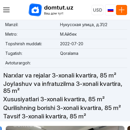
USD
Manzil:
Нукусская улица, д.31/2
Metro:
М.Айбек
Topshirish muddati:
2022-07-20
Tugatish:
Qoralama
Avtoturargoh:
Narxlar va rejalar 3-xonali kvartira, 85 m²
Joylashuv va infratuzilma 3-xonali kvartira,
85 m²
Xususiyatlari 3-xonali kvartira, 85 m²
Qurilishning borishi 3-xonali kvartira, 85 m²
Tavsif 3-xonali kvartira, 85 m²