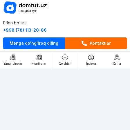
E'lon bo'limi
+998 (78) 113-20-86
+998 (93) 390-30-10
Menga qo'ng'iroq qiling
Kontaktlar
Пн-Пт. С 9:30 до 18:00
RU
UZ
Yangi binolar
Kvartiralar
Qo'shish
Ipoteka
Xarita
Kontaktlar
loyiha haqida
Webnow © loyihasi
Foydalanish shartlari
Maxfiylik siyosati