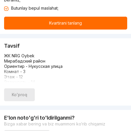
Butunlay bepul maslahat;
Kvartirani tanlang
Tavsif
ЖК NRG Oybek
Мирабадский район
Ориентир - Нукусская улица
Комнат - 3
Этаж - 12
Этажность - 14
Площадь - 85 кв.м
Состояние - С ремонтом, укомплектована мебелью и
Ko'proq
техникой
Цена - 285 000 $
+998901181080
E'lon noto'g'ri to'ldirilganmi?
Bizga xabar bering va biz muammoni ko‘rib chiqamiz