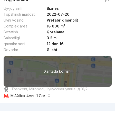
Uy-joy sinfi
Biznes
Topshirish muddati
2022-07-20
Uyni yozing
Prefabrik monolit
Complex area
18 000 m²
Bezatish
Qoralama
Balandligi
3.2 m
qavatlar soni
12 dan 16
Devorlar
G'isht
Xaritada ko'rish
Toshkent, Mirobod, Нукусская улица, д.31/2
М.Айбек
4мин 1.7км
Reklama