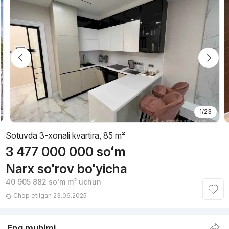
1/23
Sotuvda 3-xonali kvartira, 85 m²
3 477 000 000
soʻm
Narx so'rov bo'yicha
40 905 882
soʻm
m² uchun
Chop etilgan 23.06.2025
Eng muhimi