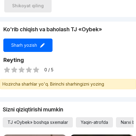
Shikoyat qiling
Ko'rib chiqish va baholash TJ «Oybek»
Sharh yozish
Reyting
0 / 5
Hozircha sharhlar yo'q. Birinchi sharhingizni yozing
Sizni qiziqtirishi mumkin
TJ «Oybek» boshqa sxemalar
Yaqin-atrofda
Narxi b