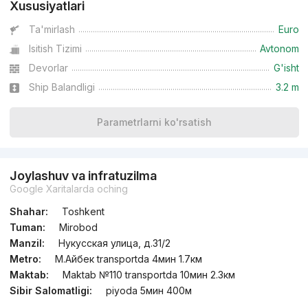
Xususiyatlari
Ta'mirlash
Euro
Isitish Tizimi
Avtonom
Devorlar
G'isht
Ship Balandligi
3.2 m
Parametrlarni ko'rsatish
Joylashuv va infratuzilma
Google Xaritalarda oching
Shahar:
Toshkent
Tuman:
Mirobod
Manzil:
Нукусская улица, д.31/2
Metro:
М.Айбек transportda 4мин 1.7км
Maktab:
Maktab №110 transportda 10мин 2.3км
Sibir Salomatligi:
piyoda 5мин 400м