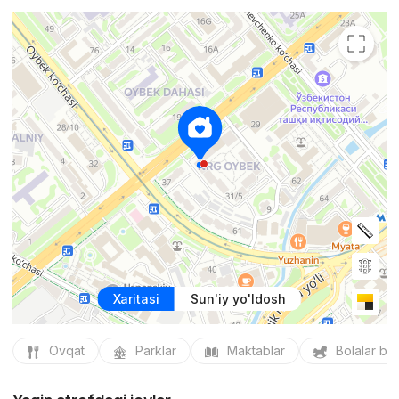
Xaritasi
Sun'iy yo'ldosh
Ovqat
Parklar
Maktablar
Bolalar bo