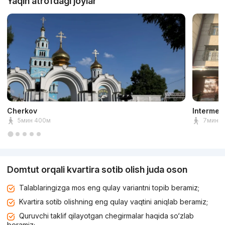
Yaqin atrofdagi joylar
Cherkov
Intermed
5мин 400м
7мин 5
Domtut orqali kvartira sotib olish juda oson
Talablaringizga mos eng qulay variantni topib beramiz;
Kvartira sotib olishning eng qulay vaqtini aniqlab beramiz;
Quruvchi taklif qilayotgan chegirmalar haqida so‘zlab
beramiz;