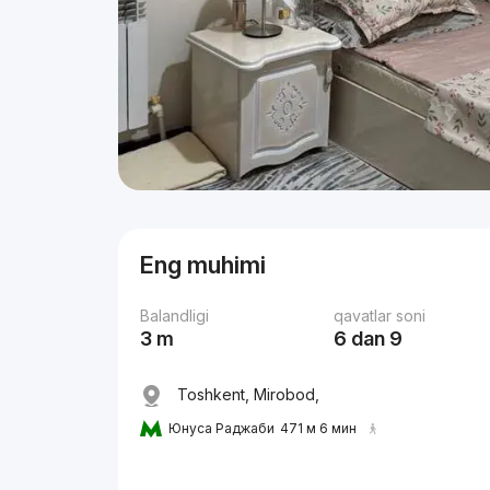
Eng muhimi
Balandligi
qavatlar soni
3 m
6 dan 9
Toshkent, Mirobod,
Юнуса Раджаби
471 м 6 мин