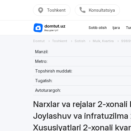
Toshkent
Konsultatsiya
Sotib olish
Ijara
Tu
Domtut
Toshkent
Sotish
Mulk, Kvartira
9989
Manzil:
Metro:
Topshirish muddati:
Tugatish:
Avtoturargoh:
Narxlar va rejalar 2-xonali
Joylashuv va infratuzilma 
Xususiyatlari 2-xonali kvar