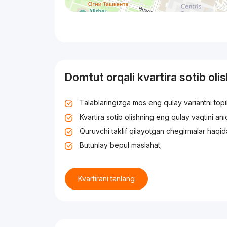
Domtut orqali kvartira sotib oli
Talablaringizga mos eng qulay variantni top
Kvartira sotib olishning eng qulay vaqtini an
Quruvchi taklif qilayotgan chegirmalar haqid
Butunlay bepul maslahat;
Kvartirani tanlang