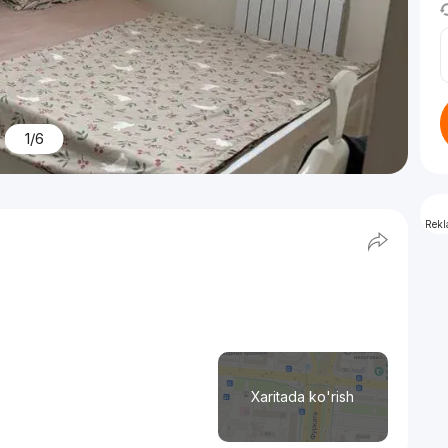
1/6
Rek
Xaritada ko'rish