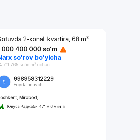
Sotuvda 2-xonali kvartira, 68 m²
1 000 400 000
soʻm
Narx so'rov bo'yicha
4 711 765
soʻm
m² uchun
998958312229
9
Foydalanuvchi
oshkent, Mirobod,
Юнуса Раджаби
471 м 6 мин