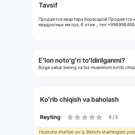
Tavsif
Продается квартира Корасарой Продается кв
квадратных метра, 6 этаж , тел +99899846
E'lon noto'g'ri to'ldirilganmi?
Bizga xabar bering va biz muammoni ko‘rib chiq
Ko'rib chiqish va baholash
Reyting
0 / 5
Hozircha sharhlar yo'q. Birinchi sharhingizni yoz