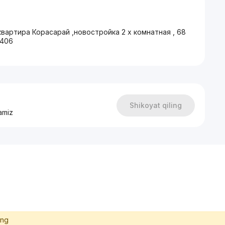
артира Корасарай ,новостройка 2 х комнатная , 68
8406
Shikoyat qiling
amiz
ing