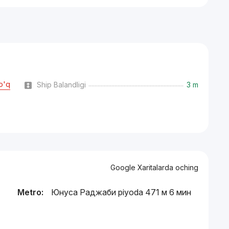
o'q
Ship Balandligi
3 m
Google Xaritalarda oching
Metro:
Юнуса Раджаби piyoda 471 м 6 мин