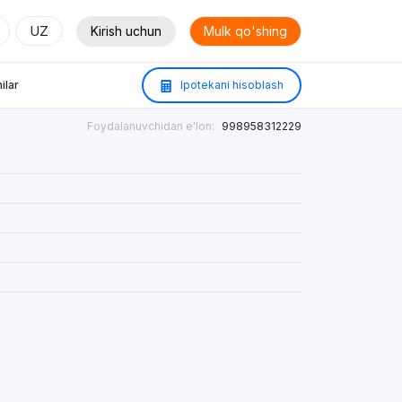
UZ
Kirish uchun
Mulk qo'shing
ilar
Ipotekani hisoblash
Foydalanuvchidan e'lon:
998958312229