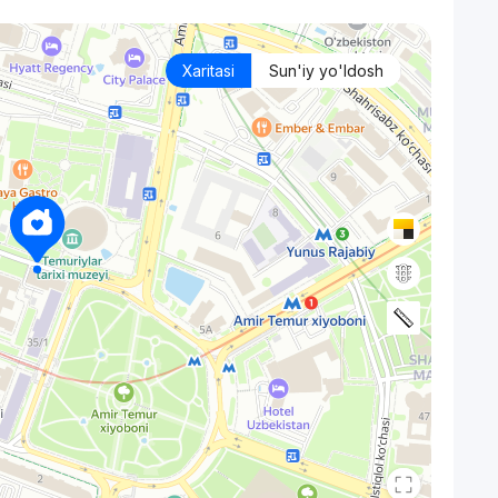
Xaritasi
Sun'iy yo'ldosh