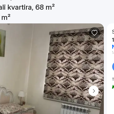
li kvartira, 68 m²
8 m²
1
T