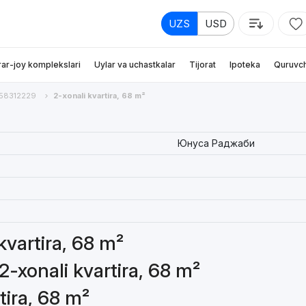
UZS
USD
rar-joy komplekslari
Uylar va uchastkalar
Tijorat
Ipoteka
Quruvch
58312229
2-xonali kvartira, 68 m²
Юнуса Раджаби
 kvartira, 68 m²
2-xonali kvartira, 68 m²
tira, 68 m²