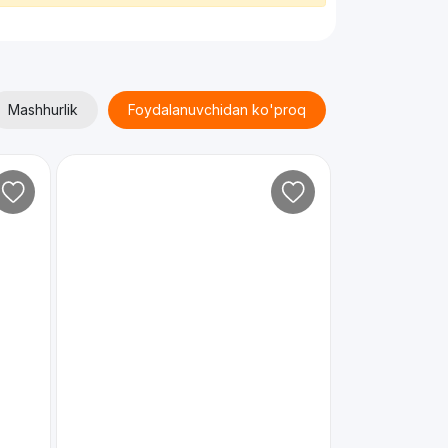
Mashhurlik
Foydalanuvchidan ko'proq