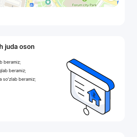
sh juda oson
ib beramiz;
iqlab beramiz;
a so‘zlab beramiz;