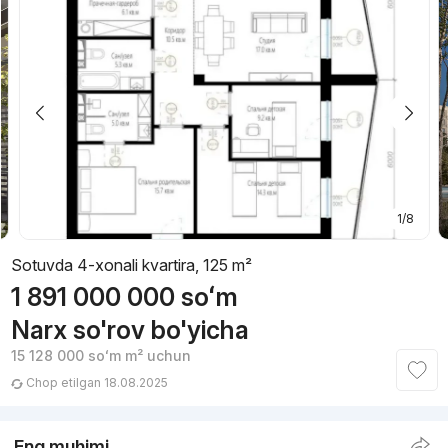
1/8
Sotuvda 4-xonali kvartira, 125 m²
1 891 000 000
soʻm
Narx so'rov bo'yicha
15 128 000
soʻm
m² uchun
Chop etilgan 18.08.2025
Eng muhimi