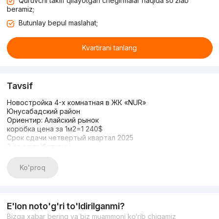
Quruvchi taklif qilayotgan chegirmalar haqida so‘zlab
beramiz;
Butunlay bepul maslahat;
Kvartirani tanlang
Tavsif
Новостройка 4-х комнатная в ЖК «NUR»
Юнусабадский район
Ориентир: Алайский рынок
коробка цена за 1м2=1 240$
Срок сдачи четвертый квартал 2025
2 санузла/балконы
ID: 3227
Комнат: 4
Ko'proq
Этаж: 14
Этажность: 16
Общая площадь: 125
Состояние: Без ремонта
E'lon noto'g'ri to'ldirilganmi?
Цена: 155000$
Bizga xabar bering va biz muammoni ko‘rib chiqamiz
Звоните или пишите: