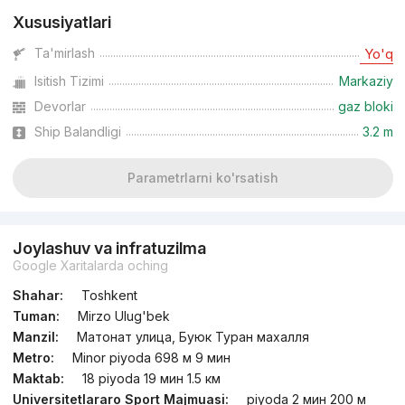
Xususiyatlari
Ta'mirlash
Yo'q
Isitish Tizimi
Markaziy
Devorlar
gaz bloki
Ship Balandligi
3.2 m
Parametrlarni ko'rsatish
Joylashuv va infratuzilma
Google Xaritalarda oching
Shahar:
Toshkent
Tuman:
Mirzo Ulug'bek
Manzil:
Матонат улица, Буюк Туран махалля
Metro:
Minor piyoda 698 м 9 мин
Maktab:
18 piyoda 19 мин 1.5 км
Universitetlararo Sport Majmuasi:
piyoda 2 мин 200 м