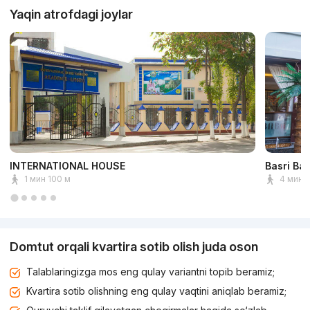
Yaqin atrofdagi joylar
INTERNATIONAL HOUSE
Basri Ba
1 мин 100 м
4 мин 
Domtut orqali kvartira sotib olish juda oson
Talablaringizga mos eng qulay variantni topib beramiz;
Kvartira sotib olishning eng qulay vaqtini aniqlab beramiz;