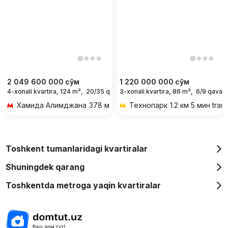
2 049 600 000
сўм
1 220 000 000
сўм
4-xonali kvartira, 124 m²,
20/35 qavat
3-xonali kvartira, 86 m²,
6/9 qavat
Хамида Алимджана
378 м 5 мин piyoda
Технопарк
1.2 км 5 мин tran
Toshkent tumanlaridagi kvartiralar
Shuningdek qarang
Toshkentda metroga yaqin kvartiralar