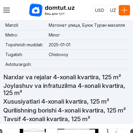
USD
UZ
Manzil:
Матонат улица, Буюк Туран махалля
Metro:
Minor
Topshirish muddati:
2025-01-01
Tugatish:
Chistovoy
Avtoturargoh:
Narxlar va rejalar 4-xonali kvartira, 125 m²
Joylashuv va infratuzilma 4-xonali kvartira,
125 m²
Xususiyatlari 4-xonali kvartira, 125 m²
Qurilishning borishi 4-xonali kvartira, 125 m²
Tavsif 4-xonali kvartira, 125 m²