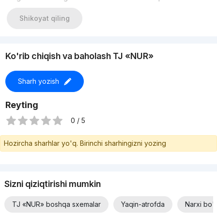
+998500991919
Светлана Син
Shikoyat qiling
#4к #новостройка
Ko'rib chiqish va baholash TJ «NUR»
Sharh yozish
Reyting
0 / 5
Hozircha sharhlar yo'q. Birinchi sharhingizni yozing
Sizni qiziqtirishi mumkin
TJ «NUR» boshqa sxemalar
Yaqin-atrofda
Narxi bo'