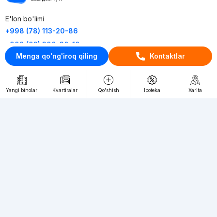
E'lon bo'limi
+998 (78) 113-20-86
+998 (93) 390-30-10
Menga qo'ng'iroq qiling
Kontaktlar
Пн-Пт. С 9:30 до 18:00
RU
UZ
Yangi binolar
Kvartiralar
Qo'shish
Ipoteka
Xarita
Kontaktlar
loyiha haqida
Webnow © loyihasi
Foydalanish shartlari
Maxfiylik siyosati
Ommaviy taklif