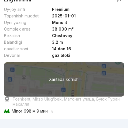
Uy-joy sinfi
Premium
Topshirish muddati
2025-01-01
Uyni yozing
Monolit
Complex area
38 000 m²
Bezatish
Chistovoy
Balandligi
3.2 m
qavatlar soni
14 dan 16
Devorlar
gaz bloki
Xaritada ko'rish
Toshkent, Mirzo Ulug'bek, Матонат улица, Буюк Туран
махалля
Minor
698 м 9 мин
Reklama