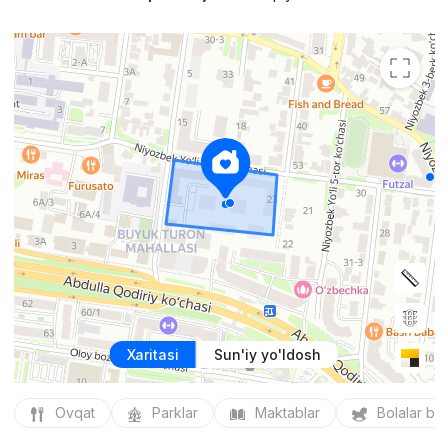
Xaritasi
Sun'iy yo'ldosh
Ovqat
Parklar
Maktablar
Bolalar bo