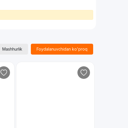
Mashhurlik
Foydalanuvchidan ko'proq