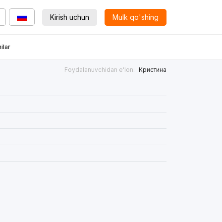
Kirish uchun
Mulk qo'shing
ilar
Foydalanuvchidan e'lon:
Кристина