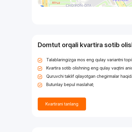
Domtut orqali kvartira sotib oli
Talablaringizga mos eng qulay variantni top
Kvartira sotib olishning eng qulay vaqtini an
Quruvchi taklif qilayotgan chegirmalar haqid
Butunlay bepul maslahat;
Kvartirani tanlang