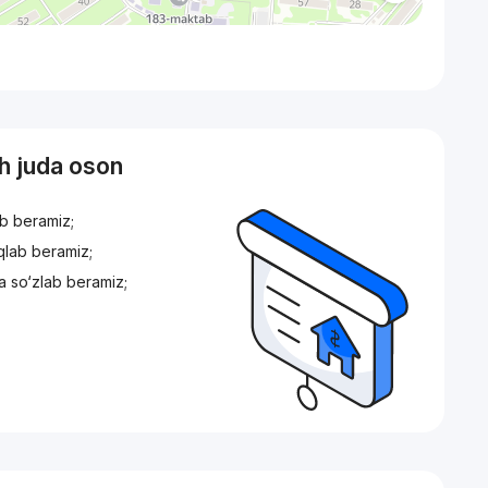
sh juda oson
ib beramiz;
iqlab beramiz;
a so‘zlab beramiz;