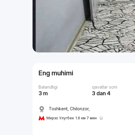
Eng muhimi
Balandligi
qavatlar soni
3 m
3 dan 4
Toshkent, Chilonzor,
Мирзо Улугбек
1.6 км 7 мин