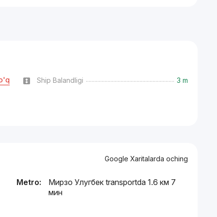
o'q
Ship Balandligi
3 m
Google Xaritalarda oching
Metro:
Мирзо Улугбек transportda 1.6 км 7
мин