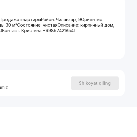
аПродажа квартирыРайон: Чиланзар, 9Ориентир:
ь: 30 м²Состояние: чистаяОписание: кирпичный дом,
00Контакт: Кристина +998974218541
Shikoyat qiling
amiz