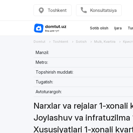
Toshkent
Konsultatsiya
Sotib olish
Ijara
Tu
Domtut
Toshkent
Sotish
Mulk, Kvartira
Крист
Manzil:
Metro:
Topshirish muddati:
Tugatish:
Avtoturargoh:
Narxlar va rejalar 1-xonali 
Joylashuv va infratuzilma 
Xususiyatlari 1-xonali kvar