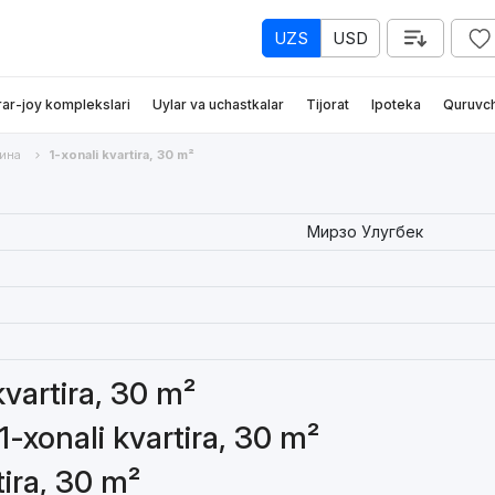
UZS
USD
rar-joy komplekslari
Uylar va uchastkalar
Tijorat
Ipoteka
Quruvch
ина
1-xonali kvartira, 30 m²
Мирзо Улугбек
kvartira, 30 m²
1-xonali kvartira, 30 m²
tira, 30 m²