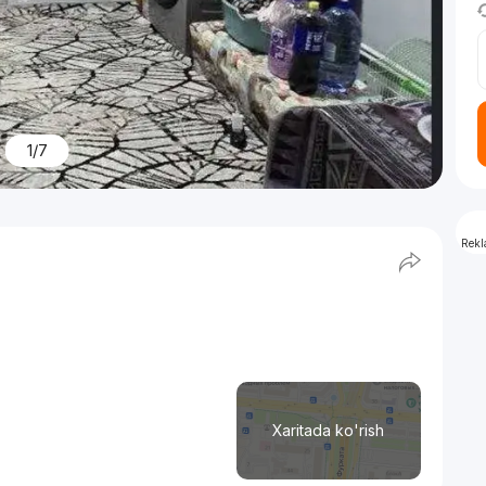
1/7
Rek
Xaritada ko'rish