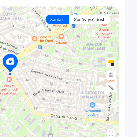
Xaritasi
Sun'iy yo'ldosh