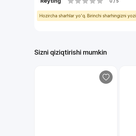
Reyting
0 / 5
Hozircha sharhlar yo'q. Birinchi sharhingizni yoz
Sizni qiziqtirishi mumkin