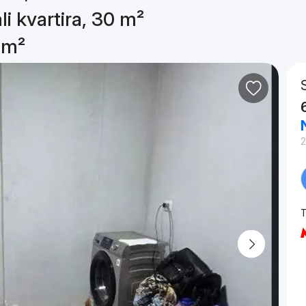
li kvartira, 30 m²
0 m²
2
T