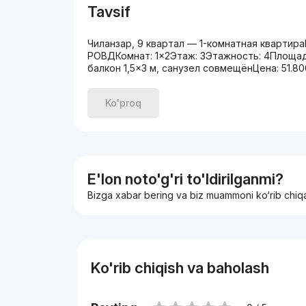
Tavsif
Чиланзар, 9 квартал — 1-комнатная квартир
РОВДКомнат: 1×2Этаж: 3Этажность: 4Площад
балкон 1,5×3 м, санузел совмещёнЦена: 51.8
Ko'proq
E'lon noto'g'ri to'ldirilganmi?
Bizga xabar bering va biz muammoni ko‘rib chiq
Ko'rib chiqish va baholash