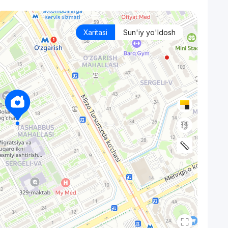
Xaritasi
Sun'iy yo'ldosh