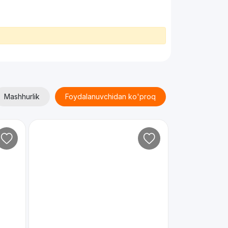
Mashhurlik
Foydalanuvchidan ko'proq