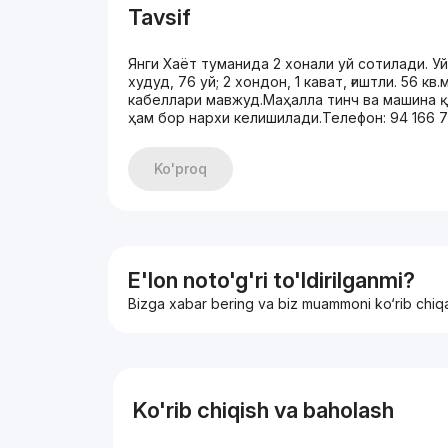
Tavsif
Янги Хаёт туманида 2 хонали уй сотилади. Уй
худуд, 76 уй; 2 хондон, 1 кават, ғиштли. 56 
кабеллари мавжуд.Маҳалла тинч ва машина қў
ҳам бор нархи келишилади.Телефон: 94 166 72
Ko'proq
E'lon noto'g'ri to'ldirilganmi?
Bizga xabar bering va biz muammoni ko‘rib chiq
Ko'rib chiqish va baholash