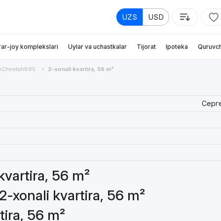
UZS
USD
rar-joy komplekslari
Uylar va uchastkalar
Tijorat
Ipoteka
Quruvch
eCheetah895
2-xonali kvartira, 56 m²
Серг
 kvartira, 56 m²
2-xonali kvartira, 56 m²
tira, 56 m²