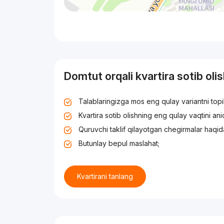
Domtut orqali kvartira sotib oli
Talablaringizga mos eng qulay variantni top
Kvartira sotib olishning eng qulay vaqtini an
Quruvchi taklif qilayotgan chegirmalar haqid
Butunlay bepul maslahat;
Kvartirani tanlang