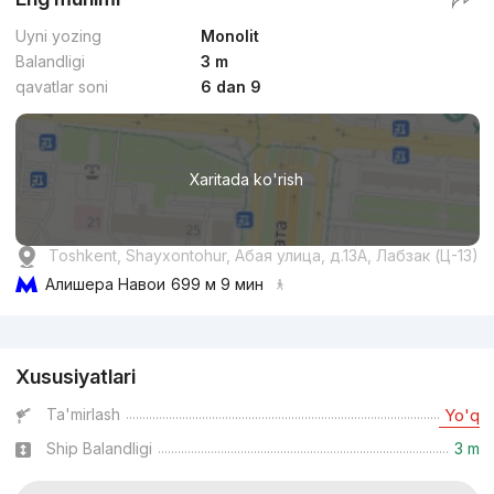
Uyni yozing
Monolit
Balandligi
3 m
qavatlar soni
6 dan 9
Xaritada ko'rish
Toshkent, Shayxontohur, Абая улица, д.13A, Лабзак (Ц-13)
Алишера Навои
699 м 9 мин
Reklama
Xususiyatlari
Ta'mirlash
Yo'q
Ship Balandligi
3 m