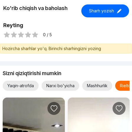
Ko'rib chiqish va baholash
Sharh yozish
Reyting
0 / 5
Hozircha sharhlar yo'q. Birinchi sharhingizni yozing
Sizni qiziqtirishi mumkin
Yaqin-atrofda
Narxi bo'yicha
Mashhurlik
Rielt