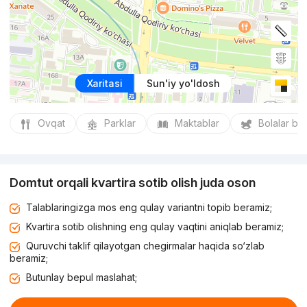
Xaritasi
Sun'iy yo'ldosh
Ovqat
Parklar
Maktablar
Bolalar bo
Domtut orqali kvartira sotib olish juda oson
Talablaringizga mos eng qulay variantni topib beramiz;
Kvartira sotib olishning eng qulay vaqtini aniqlab beramiz;
Quruvchi taklif qilayotgan chegirmalar haqida so‘zlab
beramiz;
Butunlay bepul maslahat;