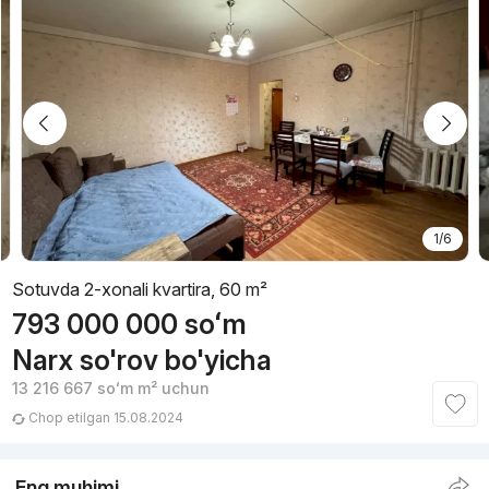
1/6
Sotuvda 2-xonali kvartira, 60 m²
793 000 000
soʻm
Narx so'rov bo'yicha
13 216 667
soʻm
m² uchun
Chop etilgan 15.08.2024
Eng muhimi