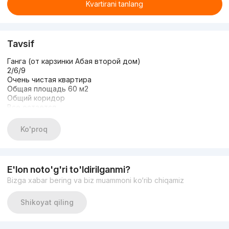
Kvartirani tanlang
Tavsif
Ганга (от карзинки Абая второй дом)
2/6/9
Очень чистая квартира
Общая площадь 60 м2
Общий коридор
Все остается
65.000 стартовая
+998507158887 Александр
Ko'proq
E'lon noto'g'ri to'ldirilganmi?
Bizga xabar bering va biz muammoni ko‘rib chiqamiz
Shikoyat qiling