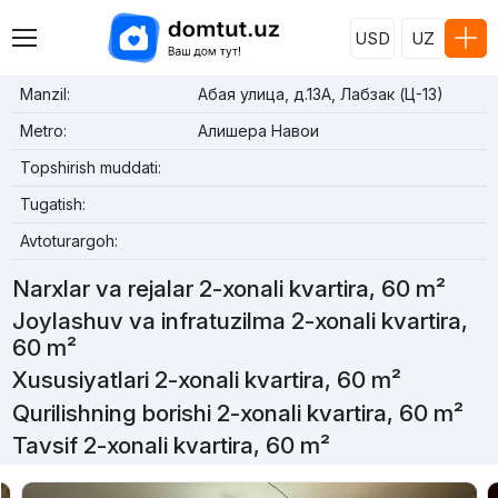
USD
UZ
Manzil:
Абая улица, д.13A, Лабзак (Ц-13)
Metro:
Алишера Навои
Topshirish muddati:
Tugatish:
Avtoturargoh:
Narxlar va rejalar 2-xonali kvartira, 60 m²
Joylashuv va infratuzilma 2-xonali kvartira,
60 m²
Xususiyatlari 2-xonali kvartira, 60 m²
Qurilishning borishi 2-xonali kvartira, 60 m²
Tavsif 2-xonali kvartira, 60 m²