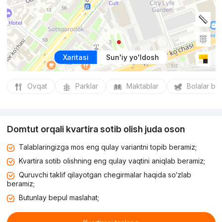
Xaritasi
Sun'iy yo'ldosh
Ovqat
Parklar
Maktablar
Bolalar bo
Domtut orqali kvartira sotib olish juda oson
Talablaringizga mos eng qulay variantni topib beramiz;
Kvartira sotib olishning eng qulay vaqtini aniqlab beramiz;
Quruvchi taklif qilayotgan chegirmalar haqida so‘zlab
beramiz;
Butunlay bepul maslahat;