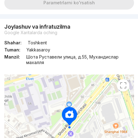
Parametrlarni ko'rsatish
Joylashuv va infratuzilma
Google Xaritalarda oching
Shahar:
Toshkent
Tuman:
Yakkasaroy
Manzil:
Шота Руставели улица, д.55, Мухандислар
махалля