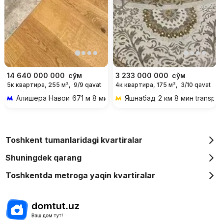
14 640 000 000
сўм
3 233 000 000
сўм
5к квартира, 255 м²,
9/9 qavat
4к квартира, 175 м²,
3/10 qavat
Алишера Навои
671 м 8 мин piyoda
Яшнабад
2 км 8 мин transpo
Toshkent tumanlaridagi kvartiralar
Shuningdek qarang
Toshkentda metroga yaqin kvartiralar