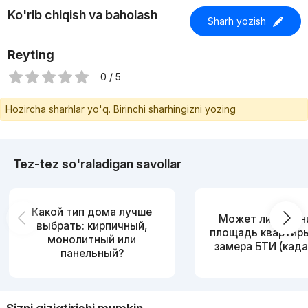
Ko'rib chiqish va baholash
Sharh yozish
Reyting
0 / 5
Hozircha sharhlar yo'q. Birinchi sharhingizni yozing
Tez-tez so'raladigan savollar
Какой тип дома лучше
Может ли измен
выбрать: кирпичный,
площадь квартир
монолитный или
замера БТИ (када
панельный?