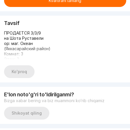
Kvartirani tanlang
Tavsif
ПРОДАЕТСЯ 3/3/9
на Шота Руставели
ор: маг. Океан
(Яккасарайский район)
Комнат: 3
Этаж; 3
Этажность: 9
Общая площадь: 85м2
Ko'proq
Состояние: без ремонта
E'lon noto'g'ri to'ldirilganmi?
Bizga xabar bering va biz muammoni ko‘rib chiqamiz
Shikoyat qiling