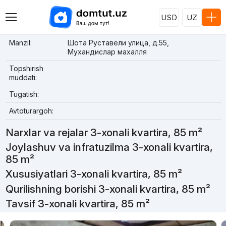
USD
UZ
Manzil:
Шота Руставели улица, д.55,
Мухандислар махалля
Topshirish
muddati:
Tugatish:
Avtoturargoh:
Narxlar va rejalar 3-xonali kvartira, 85 m²
Joylashuv va infratuzilma 3-xonali kvartira,
85 m²
Xususiyatlari 3-xonali kvartira, 85 m²
Qurilishning borishi 3-xonali kvartira, 85 m²
Tavsif 3-xonali kvartira, 85 m²