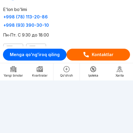
E'lon bo'limi
+998 (78) 113-20-86
+998 (93) 390-30-10
Пн-Пт. С 9:30 до 18:00
RU
UZ
Menga qo'ng'iroq qiling
Kontaktlar
Kontaktlar
Yangi binolar
Kvartiralar
Qo'shish
Ipoteka
Xarita
loyiha haqida
Webnow © loyihasi
Foydalanish shartlari
Maxfiylik siyosati
Ommaviy taklif