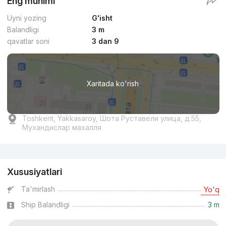
Eng muhimi
Uyni yozing
G'isht
Balandligi
3 m
qavatlar soni
3 dan 9
Xaritada ko'rish
Toshkent, Yakkasaroy, Шота Руставели улица, д.55,
Мухандислар махалля
Reklama
Xususiyatlari
Ta'mirlash
Yo'q
Ship Balandligi
3 m