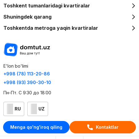
Toshkent tumanlaridagi kvartiralar
Shuningdek qarang
Toshkentda metroga yaqin kvartiralar
E'lon bo'limi
+998 (78) 113-20-86
+998 (93) 390-30-10
Пн-Пт. С 9:30 до 18:00
RU
UZ
Kontaktlar
Menga qo'ng'iroq qiling
Kontaktlar
loyiha haqida