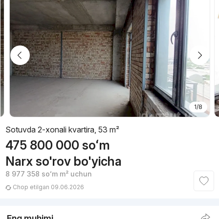
1/8
Sotuvda 2-xonali kvartira, 53 m²
475 800 000
soʻm
Narx so'rov bo'yicha
8 977 358
soʻm
m² uchun
Chop etilgan 09.06.2026
Eng muhimi