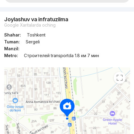
Joylashuv va infratuzilma
Google Xaritalarda oching
Shahar:
Toshkent
Tuman:
Sergeli
Manzil:
Metro:
Строителей transportda 1.8 км 7 мин