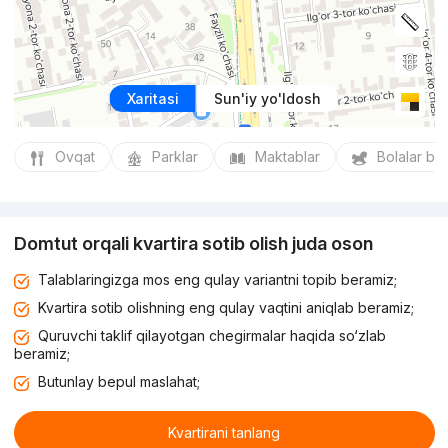
Xaritasi
Sun'iy yo'ldosh
Ovqat
Parklar
Maktablar
Bolalar bo
Domtut orqali kvartira sotib olish juda oson
Talablaringizga mos eng qulay variantni topib beramiz;
Kvartira sotib olishning eng qulay vaqtini aniqlab beramiz;
Quruvchi taklif qilayotgan chegirmalar haqida so‘zlab
beramiz;
Butunlay bepul maslahat;
Kvartirani tanlang