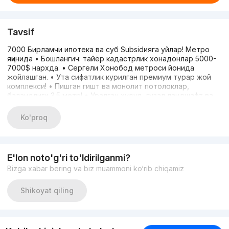
Tavsif
7000 Бирламчи ипотека ва суб Subsidияга уйлар! Метро
яқинида • Бошлангич: тайёр кадастрлик хонадонлар 5000-
7000$ нархда. • Сергели Хонобод метроси йонида
жойлашган. • Ута сифатлик курилган премиум турар жой
комплекси! • Пишган гишт ва монолит потолоклар,
баландлиги 3.5 метр! • Уралган худуд, гузал ландшафт ва
болалар учун катта ойингох. • Хар Бир подъезда 3-тадан
лифт! • 40м² дан 130м² гача хонадонлар мавжуд! •
Ko'proq
Ухингизга ёкқан хонадонни сотиб олишга улгуриб қолинг! •
Тезкор телефон оркали мурожат қилинг.
E'lon noto'g'ri to'ldirilganmi?
Bizga xabar bering va biz muammoni ko‘rib chiqamiz
Shikoyat qiling