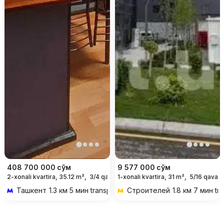
408 700 000
сўм
9 577 000
сўм
2-xonali kvartira, 35.12 m²,
3/4 qavat
1-xonali kvartira, 31 m²,
5/16 qavat
Ташкент
1.3 км 5 мин transportda
Строителей
1.8 км 7 мин tr