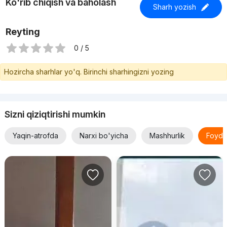
Ko'rib chiqish va baholash
Sharh yozish
Reyting
0 / 5
Hozircha sharhlar yo'q. Birinchi sharhingizni yozing
Sizni qiziqtirishi mumkin
Yaqin-atrofda
Narxi bo'yicha
Mashhurlik
Foyda