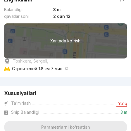
Balandligi
3 m
qavatlar soni
2 dan 12
Xaritada ko'rish
Toshkent, Sergeli,
Строителей
1.8 км 7 мин
Reklama
Xususiyatlari
Ta'mirlash
Yo'q
Ship Balandligi
3 m
Parametrlarni ko'rsatish