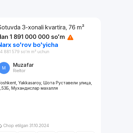
Sotuvda 3-xonali kvartira, 76 m²
dan
1 891 000 000
soʻm
Narx so'rov bo'yicha
4 881 579
soʻm
m² uchun
Muzafar
M
Rieltor
oshkent, Yakkasaroy, Шота Руставели улица,
д.53Б, Мухандислар махалля
Chop etilgan 31.10.2024