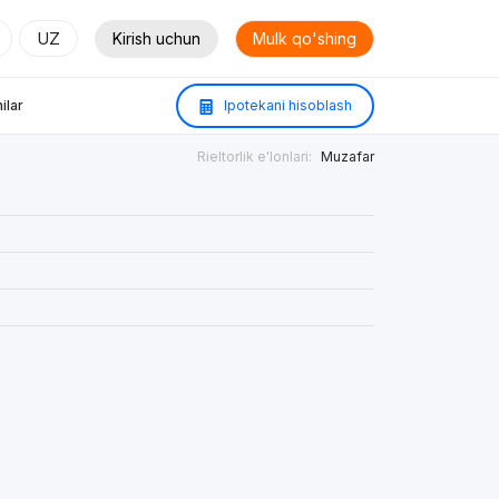
UZ
Kirish uchun
Mulk qo'shing
ilar
Ipotekani hisoblash
Rieltorlik e'lonlari:
Muzafar