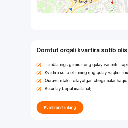
Domtut orqali kvartira sotib oli
Talablaringizga mos eng qulay variantni top
Kvartira sotib olishning eng qulay vaqtini an
Quruvchi taklif qilayotgan chegirmalar haqid
Butunlay bepul maslahat;
Kvartirani tanlang