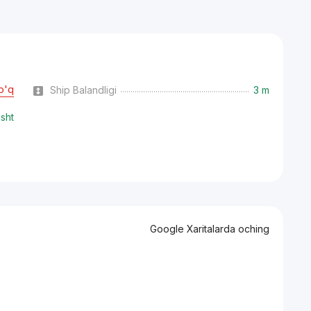
o'q
Ship Balandligi
3 m
isht
Google Xaritalarda oching