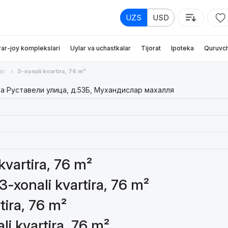
UZS
USD
rar-joy komplekslari
Uylar va uchastkalar
Tijorat
Ipoteka
Quruvch
ar
3-xonali kvartira, 76 m²
а Руставели улица, д.53Б, Мухандислар махалля
 kvartira, 76 m²
3-xonali kvartira, 76 m²
tira, 76 m²
li kvartira, 76 m²