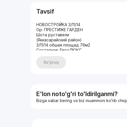
Tavsif
НОВОСТРОЙКА 3/11/14
Ор: ПРЕСТИЖЕ ГАРДЕН
Шота руставели
(Яккасарайский район)
3/11/14 обшая площад 76м2
Состаяние: ЕвроЛЮКС
С МЕБЕЛЬЮ И ТЕХНИКОЙ
Ko'proq
E'lon noto'g'ri to'ldirilganmi?
Bizga xabar bering va biz muammoni ko‘rib chiq