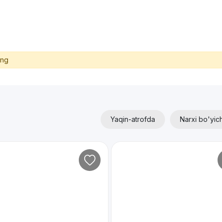
ing
Yaqin-atrofda
Narxi bo'yic