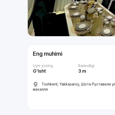
Eng muhimi
Uyni yozing
Balandligi
G'isht
3 m
Toshkent, Yakkasaroy, Шота Руставели у
махалля