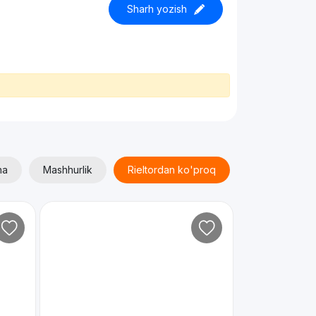
Sharh yozish
ha
Mashhurlik
Rieltordan ko'proq