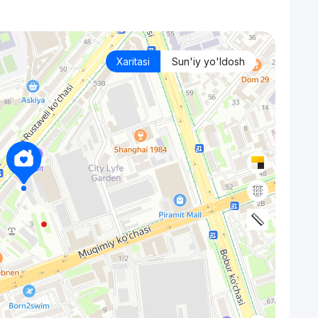
Xaritasi
Sun'iy yo'ldosh