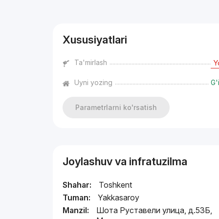
Reklama
Xususiyatlari
Ta'mirlash
Y
Uyni yozing
G'
Parametrlarni ko'rsatish
Joylashuv va infratuzilma
Shahar:
Toshkent
Tuman:
Yakkasaroy
Manzil:
Шота Руставели улица, д.53Б,