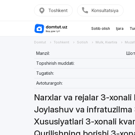
Toshkent
Konsultatsiya
Sotib olish
Ijara
Tu
Domtut
Toshkent
Sotish
Mulk, Kvartira
Muzaf
Manzil:
Шот
Topshirish muddati:
Tugatish:
Avtoturargoh:
Narxlar va rejalar 3-xonali
Joylashuv va infratuzilma 
Xususiyatlari 3-xonali kvar
Qurilishning borishi 3-xona