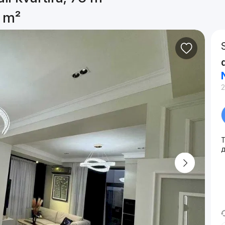
6 m²
2
T