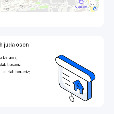
sh juda oson
ib beramiz;
iqlab beramiz;
a so‘zlab beramiz;