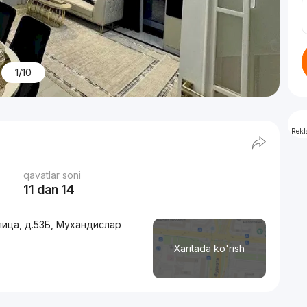
1/10
Rek
qavatlar soni
11 dan 14
лица, д.53Б, Мухандислар
Xaritada ko'rish