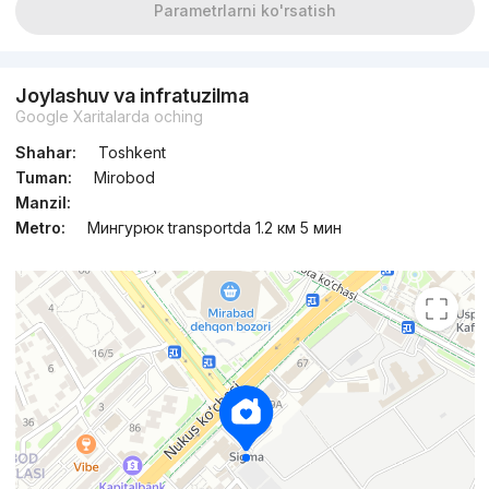
Parametrlarni ko'rsatish
Joylashuv va infratuzilma
Google Xaritalarda oching
Shahar:
Toshkent
Tuman:
Mirobod
Manzil:
Metro:
Мингурюк transportda 1.2 км 5 мин