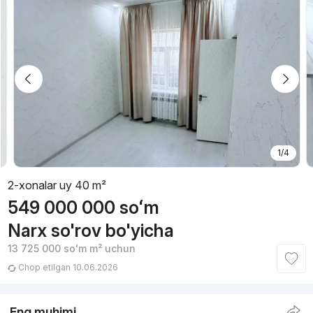
1/4
2-xonalar uy 40 m²
549 000 000
soʻm
Narx so'rov bo'yicha
13 725 000
soʻm
m² uchun
Chop etilgan 10.06.2026
Eng muhimi