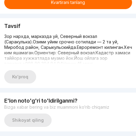
Kvartirani tanlang
Tavsif
Зор нархда, марказда уй, Северный вокзал
(Саракулька).Озими уйим срочно сотилади — 2 та уй,
Миробод район, Сарыкульскийда.Евроремонт килинган.Хеч
ким яшамаган.Ориентир: Северный вокзал.Кадастр хамаси
таййора хужжатлада муамо йок.Йош ойлага зор
вариант.+998 90 394 94 94Нархи 45 минг
Ko'proq
E'lon noto'g'ri to'ldirilganmi?
Bizga xabar bering va biz muammoni ko‘rib chiqamiz
Shikoyat qiling