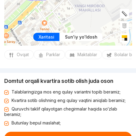
Xaritasi
Sun'iy yo'ldosh
Ovqat
Parklar
Maktablar
Bolalar bo
Domtut orqali kvartira sotib olish juda oson
Talablaringizga mos eng qulay variantni topib beramiz;
Kvartira sotib olishning eng qulay vaqtini aniqlab beramiz;
Quruvchi taklif qilayotgan chegirmalar haqida so‘zlab
beramiz;
Butunlay bepul maslahat;