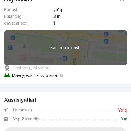
Kadastr
yo'q
Balandligi
3 m
qavatlar soni
1
Xaritada ko'rish
Toshkent, Mirobod,
Мингурюк
1.2 км 5 мин
Reklama
Xususiyatlari
Ta'mirlash
Yo'q
Ship Balandligi
3 m