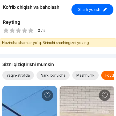
Ko'rib chiqish va baholash
Sharh yozish
Reyting
0 / 5
Hozircha sharhlar yo'q. Birinchi sharhingizni yozing
Sizni qiziqtirishi mumkin
Yaqin-atrofda
Narxi bo'yicha
Mashhurlik
Foyda