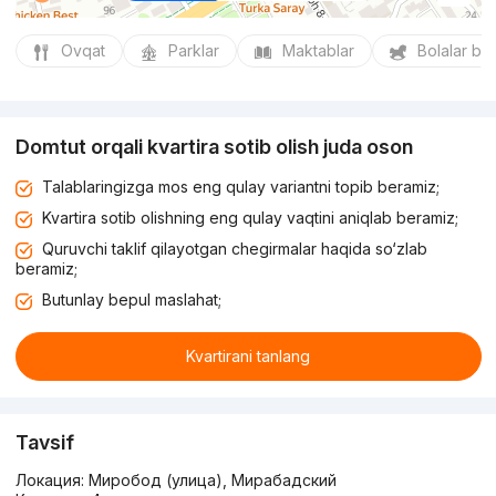
Ovqat
Parklar
Maktablar
Bolalar bo
Domtut orqali kvartira sotib olish juda oson
Talablaringizga mos eng qulay variantni topib beramiz;
Kvartira sotib olishning eng qulay vaqtini aniqlab beramiz;
Quruvchi taklif qilayotgan chegirmalar haqida so‘zlab
beramiz;
Butunlay bepul maslahat;
Kvartirani tanlang
Tavsif
Локация: Миробод (улица), Мирабадский