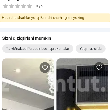
0 / 5
Hozircha sharhlar yo'q. Birinchi sharhingizni yozing
Sizni qiziqtirishi mumkin
TJ «Mirabad Palace» boshqa sxemalar
Yaqin-atrofda