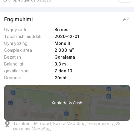
Chop etilgan 02.03.2026
Eng muhimi
Uy-joy sinfi
Biznes
Topshirish muddati
2020-12-01
Uyni yozing
Monolit
Complex area
2 000 m²
Bezatish
Qoralama
Balandligi
3.3 m
qavatlar soni
7 dan 10
Devorlar
G'isht
Xaritada ko'rish
Toshkent, Mirobod, Катта Мирабад 1-й проезд, д.23,
махалля Мирабад