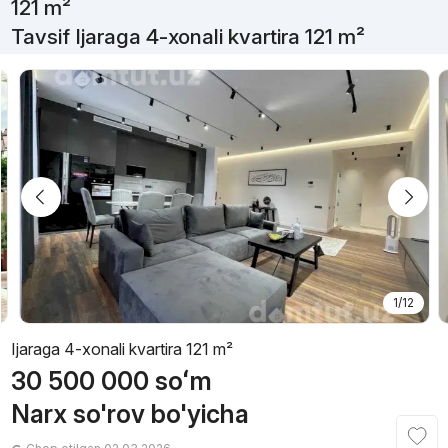
121 m²
Tavsif Ijaraga 4-xonali kvartira 121 m²
1/12
Ijaraga 4-xonali kvartira 121 m²
30 500 000
soʻm
Narx so'rov bo'yicha