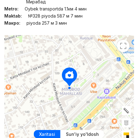
Мирабад
Metro:
Oybek transportda 1.1км 4 мин
Maktab:
№328 piyoda 587 м 7 мин
Макро:
piyoda 257 м 3 мин
Xaritasi
Sun'iy yo'ldosh