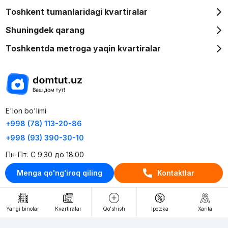
Toshkent tumanlaridagi kvartiralar
Shuningdek qarang
Toshkentda metroga yaqin kvartiralar
E'lon bo'limi
+998 (78) 113-20-86
+998 (93) 390-30-10
Пн-Пт. С 9:30 до 18:00
Menga qo'ng'iroq qiling
Kontaktlar
RU
UZ
Kontaktlar
Yangi binolar
Kvartiralar
Qo'shish
Ipoteka
Xarita
loyiha haqida