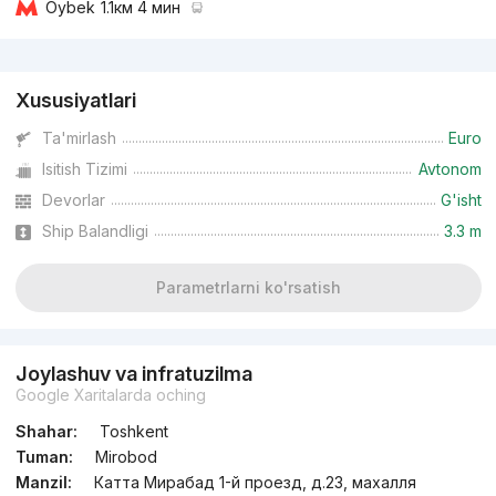
Oybek
1.1км 4 мин
Reklama
Xususiyatlari
Ta'mirlash
Euro
Isitish Tizimi
Avtonom
Devorlar
G'isht
Ship Balandligi
3.3 m
Parametrlarni ko'rsatish
Joylashuv va infratuzilma
Google Xaritalarda oching
Shahar:
Toshkent
Tuman:
Mirobod
Manzil:
Катта Мирабад 1-й проезд, д.23, махалля