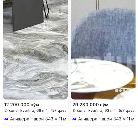
12 200 000
сўм
29 280 000
сўм
2-xonali kvartira, 68 m²,
4/7 qavat
3-xonali kvartira, 93 m²,
5/7 qavat
For days
Алишера Навои
843 м 11 мин piyoda
Алишера Навои
843 м 11 ми