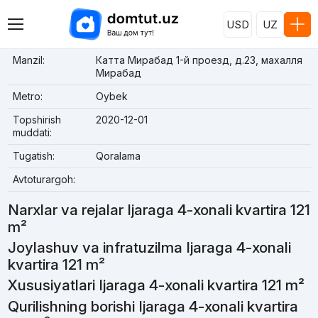
USD
UZ
Manzil:
Катта Мирабад 1-й проезд, д.23, махалля
Мирабад
Metro:
Oybek
Topshirish
2020-12-01
muddati:
Tugatish:
Qoralama
Avtoturargoh:
Narxlar va rejalar Ijaraga 4-xonali kvartira 121
m²
Joylashuv va infratuzilma Ijaraga 4-xonali
kvartira 121 m²
Xususiyatlari Ijaraga 4-xonali kvartira 121 m²
Qurilishning borishi Ijaraga 4-xonali kvartira