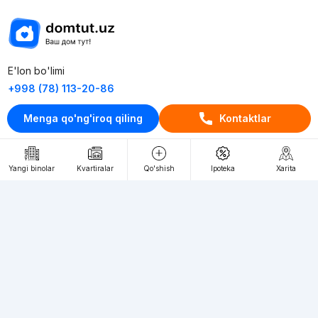
E'lon bo'limi
+998 (78) 113-20-86
+998 (93) 390-30-10
Menga qo'ng'iroq qiling
Kontaktlar
Пн-Пт. С 9:30 до 18:00
RU
UZ
Yangi binolar
Kvartiralar
Qo'shish
Ipoteka
Xarita
Kontaktlar
loyiha haqida
Webnow © loyihasi
Foydalanish shartlari
Maxfiylik siyosati