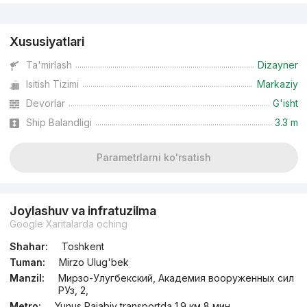
Reklama
Xususiyatlari
Ta'mirlash
Dizayner
Isitish Tizimi
Markaziy
Devorlar
G'isht
Ship Balandligi
3.3 m
Parametrlarni ko'rsatish
Joylashuv va infratuzilma
Google Xaritalarda oching
Shahar:
Toshkent
Tuman:
Mirzo Ulug'bek
Manzil:
Мирзо-Улугбекский, Академия вооруженных сил
РУз, 2,
Metro:
Yunus Rajabiy transportda 1.9 км 8 мин