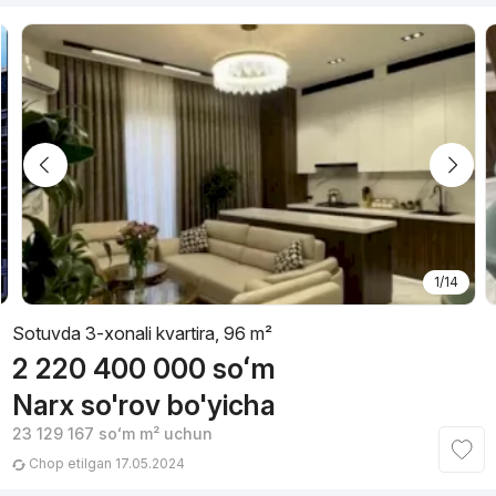
1/14
Sotuvda 3-xonali kvartira, 96 m²
2 220 400 000
soʻm
Narx so'rov bo'yicha
23 129 167
soʻm
m² uchun
Chop etilgan 17.05.2024