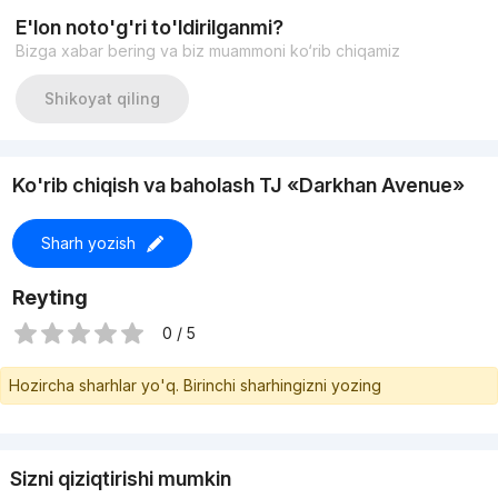
E'lon noto'g'ri to'ldirilganmi?
Bizga xabar bering va biz muammoni ko‘rib chiqamiz
Shikoyat qiling
Ko'rib chiqish va baholash TJ «Darkhan Avenue»
Sharh yozish
Reyting
0 / 5
Hozircha sharhlar yo'q. Birinchi sharhingizni yozing
Sizni qiziqtirishi mumkin