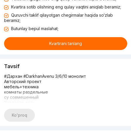
Kvartira sotib olishning eng qulay vaqtini aniqlab beramiz;
Quruvchi taklif qilayotgan chegirmalar haqida so‘zlab
beramiz;
Butunlay bepul maslahat;
Kvartirani tanlang
Tavsif
#Дархан #DarkhanAvenu 3/6/10 монолит
Авторский проект
мебель+техника
комнаты раздельные
су совмешенный
Хкадастр есть
об площадь 96м2
Цена 182000
Ko'proq
+998949913377