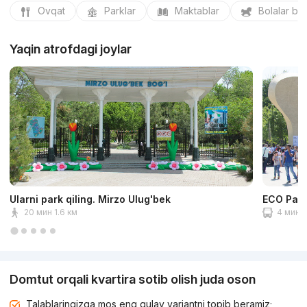
Ovqat
Parklar
Maktablar
Bolalar bo
Yaqin atrofdagi joylar
Ularni park qiling. Mirzo Ulug'bek
ECO Par
20 мин 1.6 км
4 мин 2
Domtut orqali kvartira sotib olish juda oson
Talablaringizga mos eng qulay variantni topib beramiz;