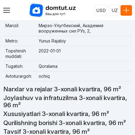
USD
UZ
Manzil:
Мирзо-Улугбекский, Академия
вооруженных сил РУз, 2,
Metro:
Yunus Rajabiy
Topshirish
2022-01-01
muddati:
Tugatish:
Qoralama
Avtoturargoh:
ochiq
Narxlar va rejalar 3-xonali kvartira, 96 m²
Joylashuv va infratuzilma 3-xonali kvartira,
96 m²
Xususiyatlari 3-xonali kvartira, 96 m²
Qurilishning borishi 3-xonali kvartira, 96 m²
Tavsif 3-xonali kvartira, 96 m²