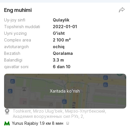
Eng muhimi
Uy-joy sinfi
Qulaylik
Topshirish muddati
2022-01-01
Uyni yozing
G'isht
Complex area
2 100 m²
avtoturargoh
ochiq
Bezatish
Qoralama
Balandligi
3.3 m
qavatlar soni
6 dan 10
Xaritada ko'rish
Toshkent, Mirzo Ulug'bek, Мирзо-Улугбекский,
Академия вооруженных сил РУз, 2,
Yunus Rajabiy
1.9 км 8 мин