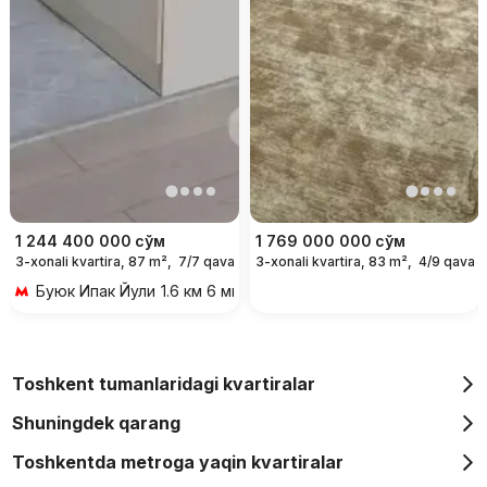
1 244 400 000
сўм
1 769 000 000
сўм
3-xonali kvartira, 87 m²,
7/7 qavat
3-xonali kvartira, 83 m²,
4/9 qavat
Буюк Ипак Йули
1.6 км 6 мин transportda
Toshkent tumanlaridagi kvartiralar
Shuningdek qarang
Toshkentda metroga yaqin kvartiralar