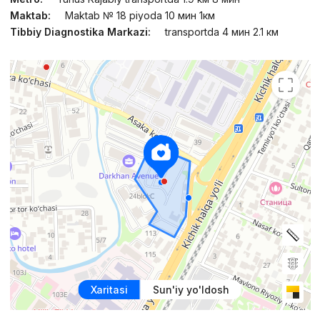
Maktab:
Maktab № 18 piyoda 10 мин 1км
Tibbiy Diagnostika Markazi:
transportda 4 мин 2.1 км
Xaritasi
Sun'iy yo'ldosh