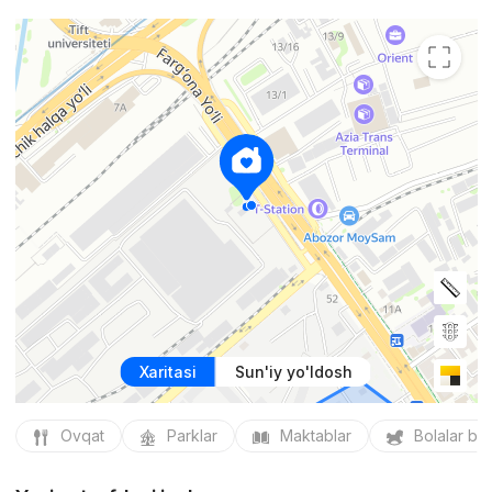
Xaritasi
Sun'iy yo'ldosh
Ovqat
Parklar
Maktablar
Bolalar bo