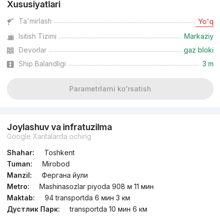
Xususiyatlari
Ta'mirlash
Yo'q
Isitish Tizimi
Markaziy
Devorlar
gaz bloki
Ship Balandligi
3 m
Parametrlarni ko'rsatish
Joylashuv va infratuzilma
Google Xaritalarda oching
Shahar:
Toshkent
Tuman:
Mirobod
Manzil:
Фергана йули
Metro:
Mashinasozlar piyoda 908 м 11 мин
Maktab:
94 transportda 6 мин 3 км
Дустлик Парк:
transportda 10 мин 6 км