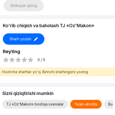
Shikoyat qiling
Ko'rib chiqish va baholash TJ «Oz'Makon»
Sharh yozish
Reyting
0 / 5
Hozircha sharhlar yo'q. Birinchi sharhingizni yozing
Sizni qiziqtirishi mumkin
TJ «Oz'Makon» boshqa sxemalar
Yaqin-atrofda
Bu x