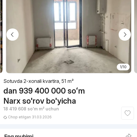
1/10
Sotuvda 2-xonali kvartira, 51 m²
dan
939 400 000
soʻm
Narx so'rov bo'yicha
18 419 608
soʻm
m² uchun
Chop etilgan 31.03.2026
Eng muhimi