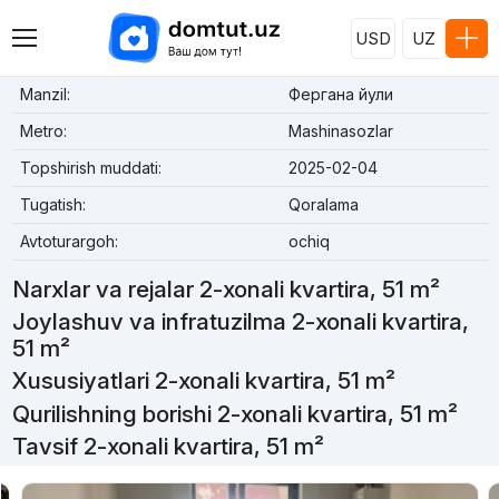
USD
UZ
Manzil:
Фергана йули
Metro:
Mashinasozlar
Topshirish muddati:
2025-02-04
Tugatish:
Qoralama
Avtoturargoh:
ochiq
Narxlar va rejalar 2-xonali kvartira, 51 m²
Joylashuv va infratuzilma 2-xonali kvartira,
51 m²
Xususiyatlari 2-xonali kvartira, 51 m²
Qurilishning borishi 2-xonali kvartira, 51 m²
Tavsif 2-xonali kvartira, 51 m²