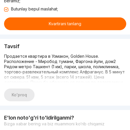
beramiz;
Butunlay bepul maslahat;
Kvartirani tanlang
Tavsif
Продается квартира в Узмакон, Golden House.
Расположение - Миробод тумани, Фаргона йули, дом2
Рядом метро Ташкент (1 км), парки, школа, поликлиника,
торгово-развлекательный комплекс Алфраганус. В 5 минут
от сквера. 51 квм, 5 этаж (всего 14 этажей). Цена
договорная. Просьба обращаться только по телеграмм и
ватсапу - 998909957167. Кадастр ожидается - апрель.
Риелтерские услуги приветствуются.
Ko'proq
E'lon noto'g'ri to'ldirilganmi?
Bizga xabar bering va biz muammoni ko‘rib chiqamiz