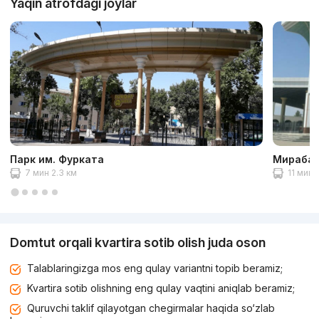
Yaqin atrofdagi joylar
Парк им. Фурката
Мирабад
7 мин 2.3 км
11 мин 
Domtut orqali kvartira sotib olish juda oson
Talablaringizga mos eng qulay variantni topib beramiz;
Kvartira sotib olishning eng qulay vaqtini aniqlab beramiz;
Quruvchi taklif qilayotgan chegirmalar haqida so‘zlab