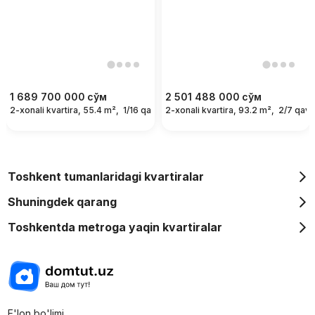
1 689 700 000
сўм
2 501 488 000
сўм
2-xonali kvartira, 55.4 m²,
1/16 qavat
2-xonali kvartira, 93.2 m²,
2/7 qava
Toshkent tumanlaridagi kvartiralar
Shuningdek qarang
Toshkentda metroga yaqin kvartiralar
E'lon bo'limi