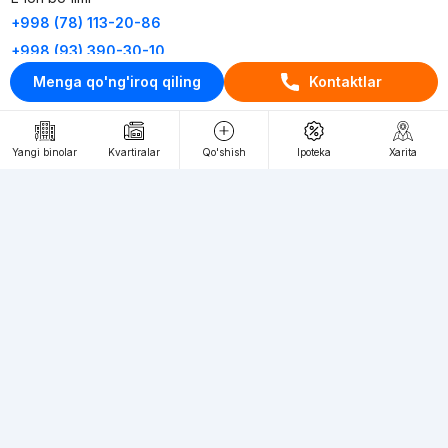
+998 (78) 113-20-86
+998 (93) 390-30-10
Menga qo'ng'iroq qiling
Kontaktlar
Пн-Пт. С 9:30 до 18:00
RU
UZ
Yangi binolar
Kvartiralar
Qo'shish
Ipoteka
Xarita
Kontaktlar
loyiha haqida
Webnow © loyihasi
Foydalanish shartlari
Maxfiylik siyosati
Ommaviy taklif
Muassis:
"WEBNOW" MChJ