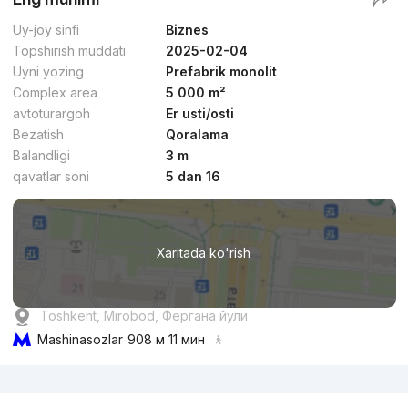
Uy-joy sinfi
Biznes
Topshirish muddati
2025-02-04
Uyni yozing
Prefabrik monolit
Complex area
5 000 m²
avtoturargoh
Er usti/osti
Bezatish
Qoralama
Balandligi
3 m
qavatlar soni
5 dan 16
Xaritada ko'rish
Toshkent, Mirobod, Фергана йули
Mashinasozlar
908 м 11 мин
Reklama