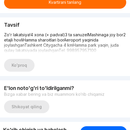
Kvartirani tanlang
Tavsif
Zoʻr lakatsiya!4 xona (+ padval)3 ta sanuzelMashinaga joy bor2
etajli hovliHamma sharoitlari borAeroport yaqinida
joylashganTashkent Citygacha 4 kmHamma park yaqin, juda
qulay lakatsiyada joylashganTel: 998957957100
Ko'proq
E'lon noto'g'ri to'ldirilganmi?
Bizga xabar bering va biz muammoni ko‘rib chiqamiz
Shikoyat qiling
Ko'rib chiqish va baholash