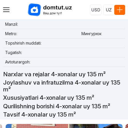
USD
UZ
Manzil:
Metro:
Мингурюк
Topshirish muddati:
Tugatish:
Avtoturargoh:
Narxlar va rejalar 4-xonalar uy 135 m²
Joylashuv va infratuzilma 4-xonalar uy 135
m²
Xususiyatlari 4-xonalar uy 135 m²
Qurilishning borishi 4-xonalar uy 135 m²
Tavsif 4-xonalar uy 135 m²