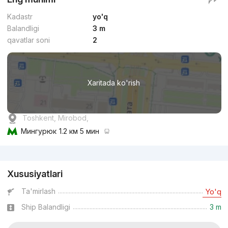
Kadastr
yo'q
Balandligi
3 m
qavatlar soni
2
Xaritada ko'rish
Toshkent, Mirobod,
Мингурюк
1.2 км 5 мин
Reklama
Xususiyatlari
Ta'mirlash
Yo'q
Ship Balandligi
3 m