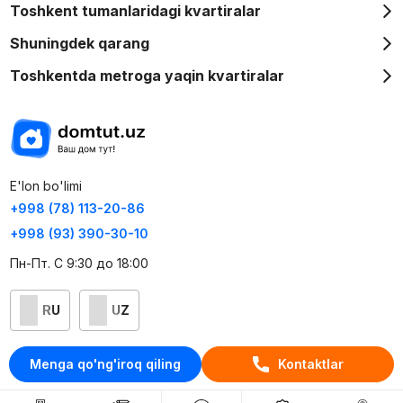
Toshkent tumanlaridagi kvartiralar
Shuningdek qarang
Toshkentda metroga yaqin kvartiralar
E'lon bo'limi
+998 (78) 113-20-86
+998 (93) 390-30-10
Пн-Пт. С 9:30 до 18:00
RU
UZ
Kontaktlar
Menga qo'ng'iroq qiling
Kontaktlar
loyiha haqida