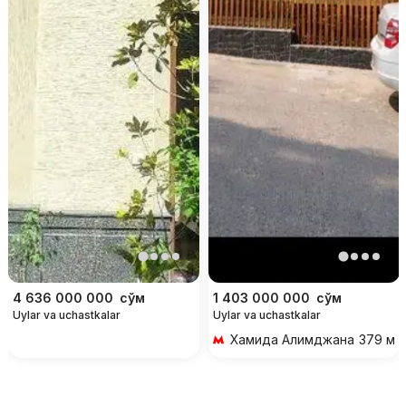
4 636 000 000
сўм
1 403 000 000
сўм
Uylar va uchastkalar
Uylar va uchastkalar
Хамида Алимджана
379 м 5