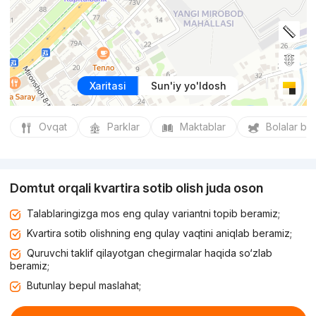
Xaritasi
Sun'iy yo'ldosh
Ovqat
Parklar
Maktablar
Bolalar bo
Domtut orqali kvartira sotib olish juda oson
Talablaringizga mos eng qulay variantni topib beramiz;
Kvartira sotib olishning eng qulay vaqtini aniqlab beramiz;
Quruvchi taklif qilayotgan chegirmalar haqida so‘zlab
beramiz;
Butunlay bepul maslahat;