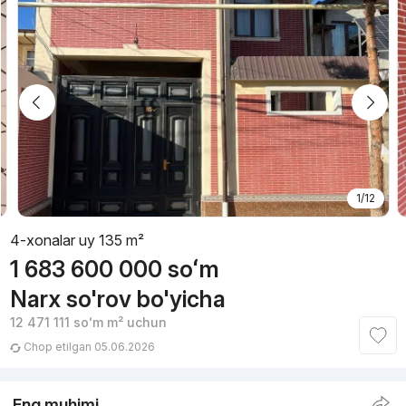
1/12
4-xonalar uy 135 m²
1 683 600 000
soʻm
Narx so'rov bo'yicha
12 471 111
soʻm
m² uchun
Chop etilgan 05.06.2026
Eng muhimi