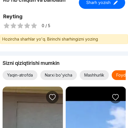
Sharh yozish
Reyting
0 / 5
Hozircha sharhlar yo'q. Birinchi sharhingizni yozing
Sizni qiziqtirishi mumkin
Yaqin-atrofda
Narxi bo'yicha
Mashhurlik
Foyda