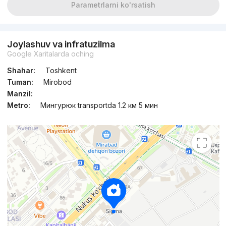
Parametrlarni ko'rsatish
Joylashuv va infratuzilma
Google Xaritalarda oching
Shahar:
Toshkent
Tuman:
Mirobod
Manzil:
Metro:
Мингурюк transportda 1.2 км 5 мин