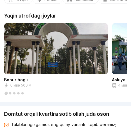
Yaqin atrofdagi joylar
Bobur bog'i
Askiya b
6 мин 500 м
4 мин 1
Domtut orqali kvartira sotib olish juda oson
Talablaringizga mos eng qulay variantni topib beramiz;