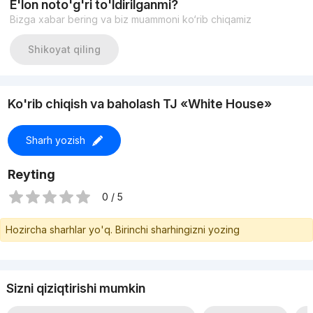
E'lon noto'g'ri to'ldirilganmi?
Общая площадь: 96м2
Bizga xabar bering va biz muammoni ko‘rib chiqamiz
Новый ремонт
Двухконтурный котел
Теплый пол
Shikoyat qiling
Два санузла/ Гардеробная
Подсобная комната
С Мебелью и Техникой
Цена: 175.000$ торг уместен
Ko'rib chiqish va baholash TJ «White House»
Тел +998935305667 Озод
Sharh yozish
Reyting
0 / 5
Hozircha sharhlar yo'q. Birinchi sharhingizni yozing
Sizni qiziqtirishi mumkin