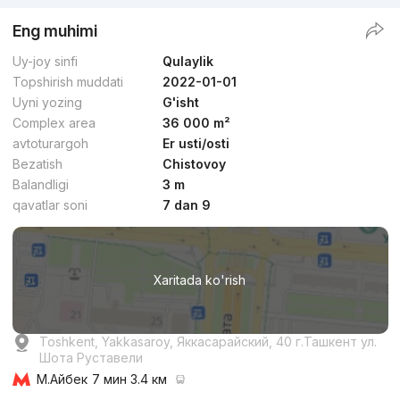
Eng muhimi
Uy-joy sinfi
Qulaylik
Topshirish muddati
2022-01-01
Uyni yozing
G'isht
Complex area
36 000 m²
avtoturargoh
Er usti/osti
Bezatish
Chistovoy
Balandligi
3 m
qavatlar soni
7 dan 9
Xaritada ko'rish
Toshkent, Yakkasaroy, Яккасарайский, 40 г.Ташкент ул.
Шота Руставели
М.Айбек
7 мин 3.4 км