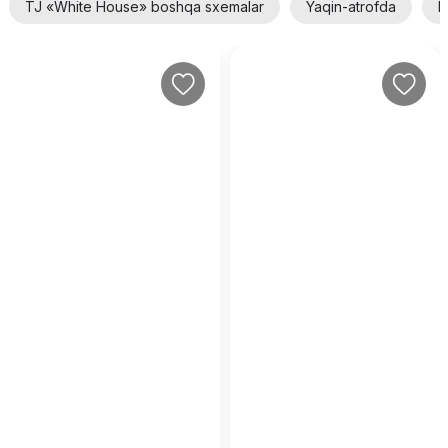
TJ «White House» boshqa sxemalar
Yaqin-atrofda
N