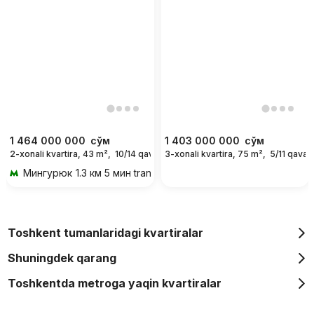
1 464 000 000
сўм
1 403 000 000
сўм
2-xonali kvartira, 43 m²,
10/14 qavat
3-xonali kvartira, 75 m²,
5/11 qavat
Мингурюк
1.3 км 5 мин transportda
Toshkent tumanlaridagi kvartiralar
Shuningdek qarang
Toshkentda metroga yaqin kvartiralar