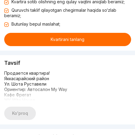
Kvartira sotib olishning eng qulay vaqtini aniqlab beramiz;
Quruvchi taklif qilayotgan chegirmalar haqida so‘zlab
beramiz;
Butunlay bepul maslahat;
Kvartirani tanlang
Tavsif
Продается квартира!
Яккасарайский район
Ул. Шота Руставели
Ориентир: Автосалон My Way
Кафе Фрегат
ЖК Wite House
Закрытый охраняемый двор
Хороший, зеленый двор
Ko'proq
Двухуровневая квартира
3 комнаты
7-8 этажи
8 этажей