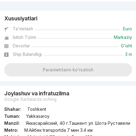
Reklama
Xususiyatlari
Ta'mirlash
Euro
Isitish Tizimi
Markaziy
Devorlar
G'isht
Ship Balandligi
3 m
Parametrlarni ko'rsatish
Joylashuv va infratuzilma
Google Xaritalarda oching
Shahar:
Toshkent
Tuman:
Yakkasaroy
Manzil:
Яккасарайский, 40 г.Ташкент ул. Шота Руставели
Metro:
М.Айбек transportda 7 мин 3.4 км