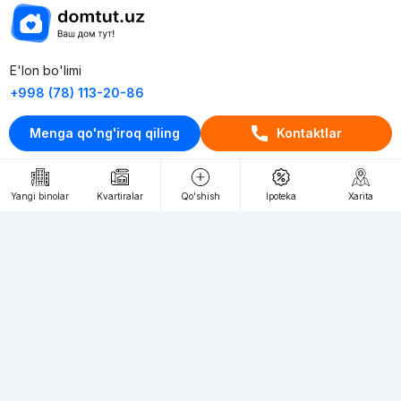
E'lon bo'limi
+998 (78) 113-20-86
+998 (93) 390-30-10
Menga qo'ng'iroq qiling
Kontaktlar
Пн-Пт. С 9:30 до 18:00
RU
UZ
Yangi binolar
Kvartiralar
Qo'shish
Ipoteka
Xarita
Kontaktlar
loyiha haqida
Webnow © loyihasi
Foydalanish shartlari
Maxfiylik siyosati