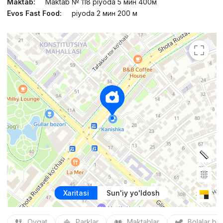
Maktab:
Maktab № 118 piyoda 5 мин 400м
Evos Fast Food:
piyoda 2 мин 200 м
Xaritasi
Sun'iy yo'ldosh
Ovqat
Parklar
Maktablar
Bolalar bo