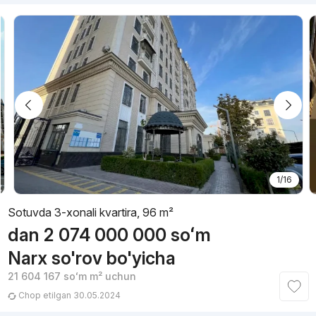
1/16
Sotuvda 3-xonali kvartira, 96 m²
dan
2 074 000 000
soʻm
Narx so'rov bo'yicha
21 604 167
soʻm
m² uchun
Chop etilgan 30.05.2024