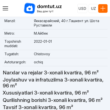
USD
UZ
Manzil:
Яккасарайский, 40 г.Ташкент ул. Шота
Руставели
Metro:
М.Айбек
Topshirish
2022-01-01
muddati:
Tugatish:
Chistovoy
Avtoturargoh:
ochiq
Narxlar va rejalar 3-xonali kvartira, 96 m²
Joylashuv va infratuzilma 3-xonali kvartira,
96 m²
Xususiyatlari 3-xonali kvartira, 96 m²
Qurilishning borishi 3-xonali kvartira, 96 m²
Tavsif 3-xonali kvartira, 96 m²