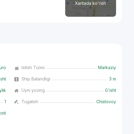
Xaritada ko'rish
uro
Isitish Tizimi
Markaziy
isht
Ship Balandligi
3 m
ylik
Uyni yozing
G'isht
1
Tugatish
Chistovoy
osti