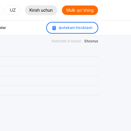
UZ
Kirish uchun
Mulk qo'shing
ilar
Ipotekani hisoblash
Rieltorlik e'lonlari:
Shoxrux