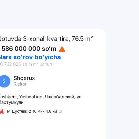
Sotuvda 3-xonali kvartira, 76.5 m²
1 586 000 000
soʻm
Narx so'rov bo'yicha
0 732 026
soʻm
m² uchun
Shoxrux
S
Rieltor
oshkent, Yashnobod, Яшнабадский, ул.
Махтумкули
М.Дустлик-2
10 мин 4.8 км