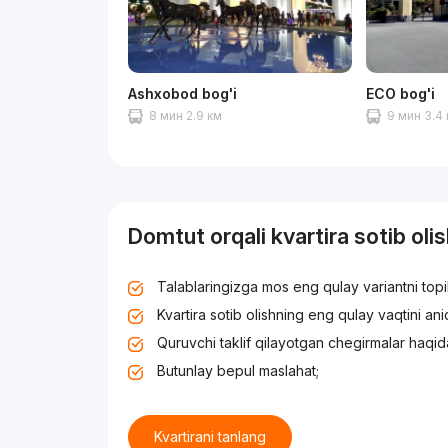
Ashxobod bog'i
ECO bog'i
8 мин 2.9 км
9 мин 3.4
Domtut orqali kvartira sotib oli
Talablaringizga mos eng qulay variantni top
Kvartira sotib olishning eng qulay vaqtini an
Quruvchi taklif qilayotgan chegirmalar haqid
Butunlay bepul maslahat;
Kvartirani tanlang