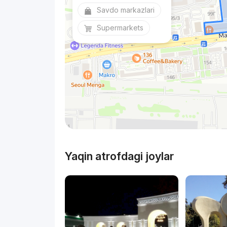
Savdo markazlari
Supermarkets
Yaqin atrofdagi joylar