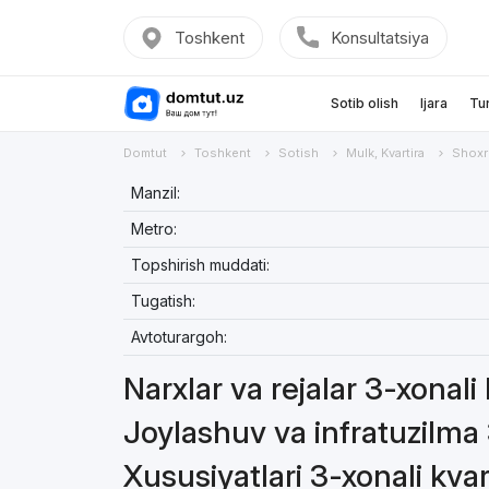
Toshkent
Konsultatsiya
Sotib olish
Ijara
Tu
Domtut
Toshkent
Sotish
Mulk, Kvartira
Shoxr
Manzil:
Metro:
Topshirish muddati:
Tugatish:
Avtoturargoh:
Narxlar va rejalar 3-xonali 
Joylashuv va infratuzilma 
Xususiyatlari 3-xonali kvar