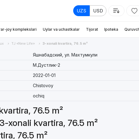
UZS
USD
rar-joy komplekslari
Uylar va uchastkalar
Tijorat
Ipoteka
Quruvch
ux
TJ «New Life»
3-xonali kvartira, 76.5 m²
Яшнабадский, ул. Махтумкули
М.Дустлик-2
2022-01-01
Chistovoy
ochiq
kvartira, 76.5 m²
3-xonali kvartira, 76.5 m²
tira, 76.5 m²