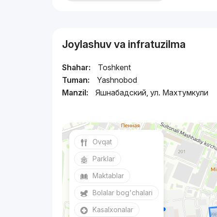
Joylashuv va infratuzilma
Shahar:
Toshkent
Tuman:
Yashnobod
Manzil:
Яшнабадский, ул. Махтумкули
Ovqat
Parklar
Maktablar
Bolalar bog'chalari
Kasalxonalar