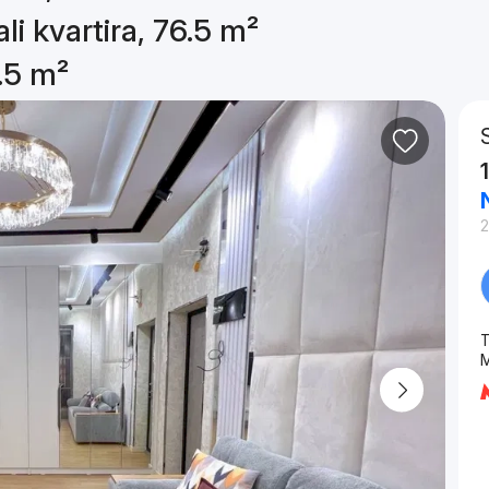
li kvartira, 76.5 m²
6.5 m²
2
T