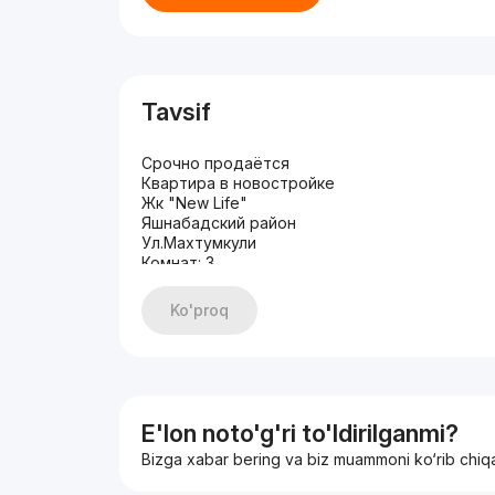
Tavsif
Срочно продаётся
Квартира в новостройке
Жк "New Life"
Яшнабадский район
Ул.Махтумкули
Комнат: 3
Этаж: 3
Этажность: 9
Ko'proq
Площадь: 76,5 кв.м
Кол-во санузлов: 3
Состояние: Евро ремонт
С мебелью и техникой
Цена: 130.000 у.е
+99893-315-77-77
E'lon noto'g'ri to'ldirilganmi?
Bizga xabar bering va biz muammoni ko‘rib chiq