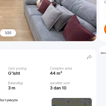
1/20
Rek
Uyni yozing
Complex area
G'isht
44 m²
Balandligi
qavatlar soni
3 m
3 dan 10
Махтумкули