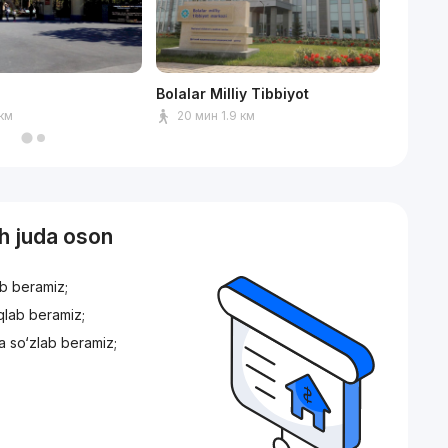
Bolalar Milliy Tibbiyot
TEAM U
 км
20 мин 1.9 км
8 мин
sh juda oson
ib beramiz;
iqlab beramiz;
a so‘zlab beramiz;