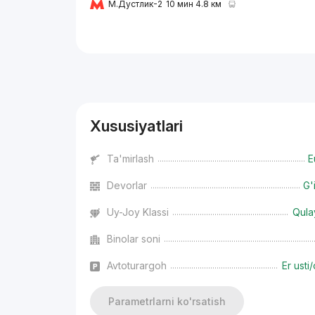
М.Дустлик-2
10 мин 4.8 км
Reklama
Xususiyatlari
Ta'mirlash
E
Devorlar
G'
Uy-Joy Klassi
Qula
Binolar soni
Avtoturargoh
Er usti/
Parametrlarni ko'rsatish