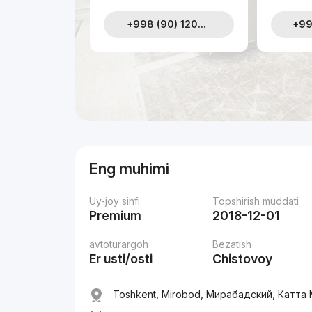
+998 (90) 120...
+99
Eng muhimi
Uy-joy sinfi
Topshirish muddati
Premium
2018-12-01
avtoturargoh
Bezatish
Er usti/osti
Chistovoy
Toshkent, Mirobod, Мирабадский, Катта 