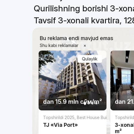
Qurilishning borishi 3-xona
Tavsif 3-xonali kvartira, 1
Bu reklama endi mavjud emas
Shu kabi reklamalar
×
Qulaylik
dan
15.9 mln
сўм
/m²
dan
21
Topshirildi 2025
,
Best House Building
Topshiril
TJ «Via Port»
3-xonal
m²