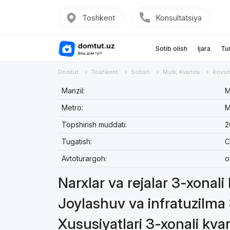
Toshkent
Konsultatsiya
Sotib olish
Ijara
Tu
Domtut
Toshkent
Sotish
Mulk, Kvartira
Rovsh
Manzil:
М
Metro:
M
Topshirish muddati:
2
Tugatish:
C
Avtoturargoh:
o
Narxlar va rejalar 3-xonali 
Joylashuv va infratuzilma 
Xususiyatlari 3-xonali kvar