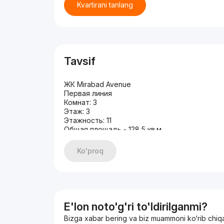
Kvartirani tanlang
Tavsif
ЖК Mirabad Avenue
Первая линия
Комнат: 3
Этаж: 3
Этажность: 11
Общая площадь - 128,5 кв.м
СОСТОЯНИЕ: Качественный ремонт
МЕБЕЛЬ И ТЕХНИКА
Ko'proq
ЦЕНА: 536 000 у.е.
+998983383336
E'lon noto'g'ri to'ldirilganmi?
Bizga xabar bering va biz muammoni ko‘rib chiq