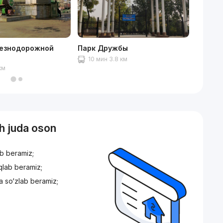
езнодорожной
Парк Дружбы
NEXT M
10 мин 3.8 км
10 ми
км
sh juda oson
ib beramiz;
iqlab beramiz;
a so‘zlab beramiz;