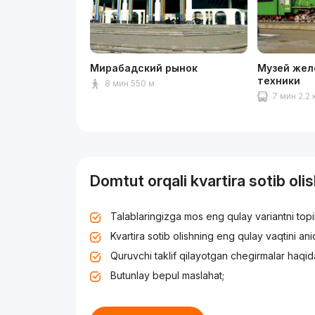
Мирабадский рынок
Музей жел
техники
8 мин 550 м
7 мин 2.2 
Domtut orqali kvartira sotib oli
Talablaringizga mos eng qulay variantni top
Kvartira sotib olishning eng qulay vaqtini an
Quruvchi taklif qilayotgan chegirmalar haqid
Butunlay bepul maslahat;