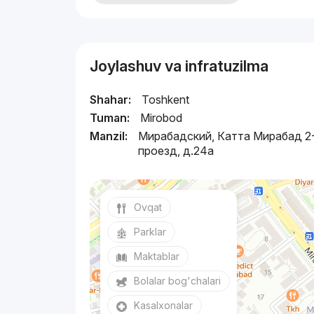
Joylashuv va infratuzilma
Shahar:
Toshkent
Tuman:
Mirobod
Manzil:
Мирабадский, Катта Мирабад 2
проезд, д.24a
Ovqat
Parklar
Maktablar
Bolalar bog'chalari
Kasalxonalar