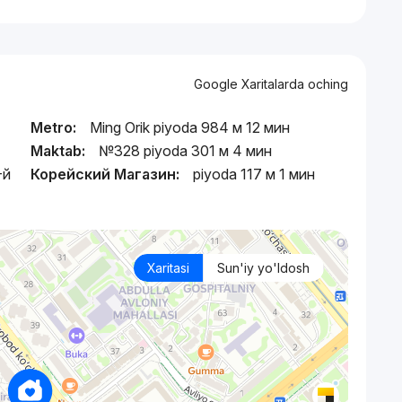
Google Xaritalarda oching
Metro:
Ming Orik piyoda 984 м 12 мин
Maktab:
№328 piyoda 301 м 4 мин
-й
Корейский Магазин:
piyoda 117 м 1 мин
Xaritasi
Sun'iy yo'ldosh