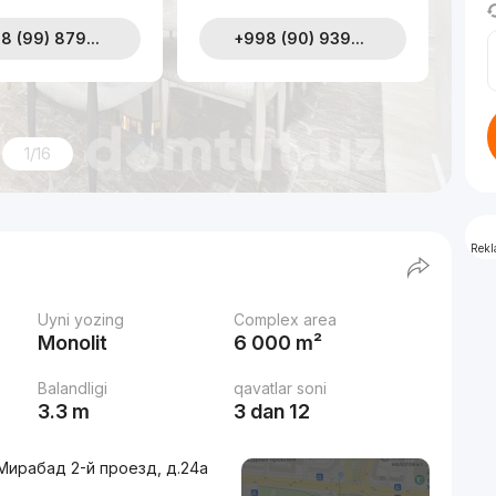
8 (99) 879...
+998 (90) 939...
1/16
Rek
Uyni yozing
Complex area
Monolit
6 000 m²
Balandligi
qavatlar soni
3.3 m
3 dan 12
Мирабад 2-й проезд, д.24a