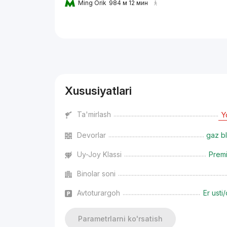
Ming Orik
984 м 12 мин
Reklama
Xususiyatlari
Ta'mirlash
Y
Devorlar
gaz bl
Uy-Joy Klassi
Prem
Binolar soni
Avtoturargoh
Er usti/
Parametrlarni ko'rsatish