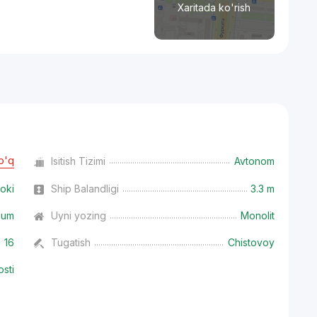
Xaritada ko'rish
o'q
Isitish Tizimi
Avtonom
oki
Ship Balandligi
3.3 m
ium
Uyni yozing
Monolit
16
Tugatish
Chistovoy
osti