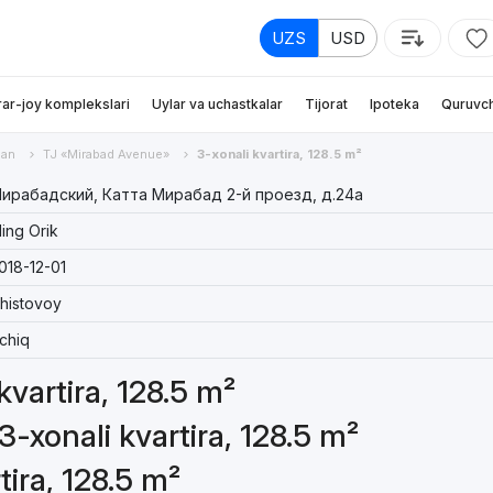
UZS
USD
rar-joy komplekslari
Uylar va uchastkalar
Tijorat
Ipoteka
Quruvch
an
TJ «Mirabad Avenue»
3-xonali kvartira, 128.5 m²
ирабадский, Катта Мирабад 2-й проезд, д.24a
ing Orik
018-12-01
histovoy
chiq
kvartira, 128.5 m²
3-xonali kvartira, 128.5 m²
tira, 128.5 m²