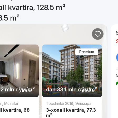
li kvartira, 128.5 m²
28.5 m²
Premium
T
М
.2 mln
сўм
/m²
dan
33.1 mln
сўм
/m²
di
,
Muzafar
Topshirildi 2018
,
Эльмира
i kvartira, 68
3-xonali kvartira, 77.3
m²