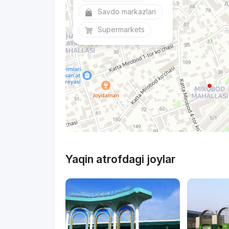
Savdo markazlari
Supermarkets
Yaqin atrofdagi joylar