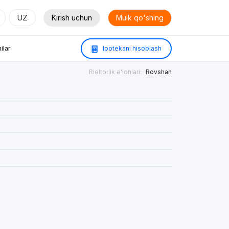
UZ
Kirish uchun
Mulk qo'shing
ilar
Ipotekani hisoblash
Rieltorlik e'lonlari:
Rovshan