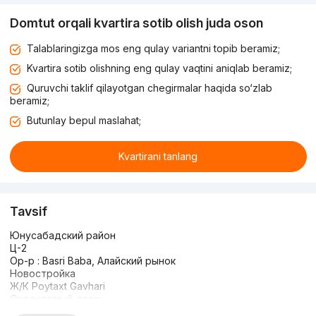
Domtut orqali kvartira sotib olish juda oson
Talablaringizga mos eng qulay variantni topib beramiz;
Kvartira sotib olishning eng qulay vaqtini aniqlab beramiz;
Quruvchi taklif qilayotgan chegirmalar haqida so‘zlab
beramiz;
Butunlay bepul maslahat;
Kvartirani tanlang
Tavsif
Юнусабадский район
Ц-2
Ор-р : Basri Baba, Алайский рынок
Новостройка
Ж/К Poytaxt Gavhari
Охраняемый двор
Комнат : 2