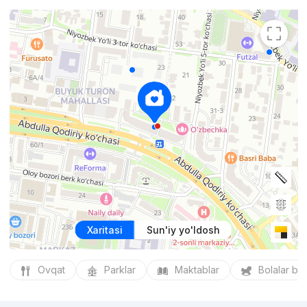
Xaritasi
Sun'iy yo'ldosh
Ovqat
Parklar
Maktablar
Bolalar bo