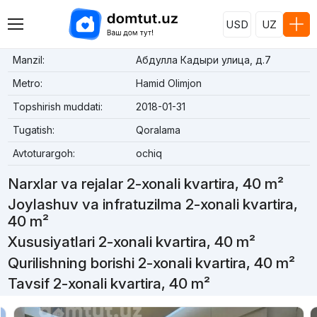
USD
UZ
Manzil:
Абдулла Кадыри улица, д.7
Metro:
Hamid Olimjon
Topshirish muddati:
2018-01-31
Tugatish:
Qoralama
Avtoturargoh:
ochiq
Narxlar va rejalar 2-xonali kvartira, 40 m²
Joylashuv va infratuzilma 2-xonali kvartira,
40 m²
Xususiyatlari 2-xonali kvartira, 40 m²
Qurilishning borishi 2-xonali kvartira, 40 m²
Tavsif 2-xonali kvartira, 40 m²