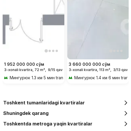
1 952 000 000
сўм
3 660 000 000
сўм
3-xonali kvartira, 72 m²,
9/15 qavat
3-xonali kvartira, 113 m²,
3/13 qavat
Мингурюк
1.3 км 5 мин transportda
Мингурюк
1.4 км 6 мин tran
Toshkent tumanlaridagi kvartiralar
Shuningdek qarang
Toshkentda metroga yaqin kvartiralar