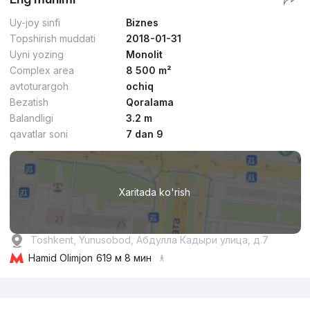
Uy-joy sinfi
Biznes
Topshirish muddati
2018-01-31
Uyni yozing
Monolit
Complex area
8 500 m²
avtoturargoh
ochiq
Bezatish
Qoralama
Balandligi
3.2 m
qavatlar soni
7 dan 9
Xaritada ko'rish
Toshkent, Yunusobod, Абдулла Кадыри улица, д.7
Hamid Olimjon
619 м 8 мин
Reklama