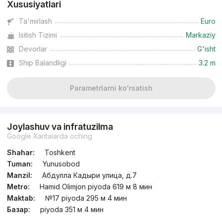
Xususiyatlari
Ta'mirlash
Euro
Isitish Tizimi
Markaziy
Devorlar
G'isht
Ship Balandligi
3.2 m
Parametrlarni ko'rsatish
Joylashuv va infratuzilma
Google Xaritalarda oching
Shahar:
Toshkent
Tuman:
Yunusobod
Manzil:
Абдулла Кадыри улица, д.7
Metro:
Hamid Olimjon piyoda 619 м 8 мин
Maktab:
№17 piyoda 295 м 4 мин
Базар:
piyoda 351 м 4 мин