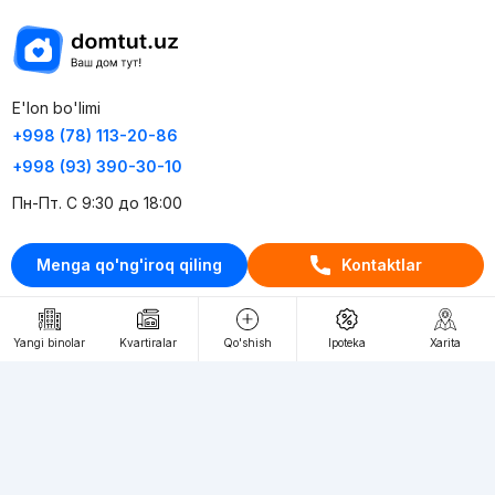
E'lon bo'limi
+998 (78) 113-20-86
+998 (93) 390-30-10
Пн-Пт. С 9:30 до 18:00
RU
UZ
Menga qo'ng'iroq qiling
Kontaktlar
Kontaktlar
Yangi binolar
Kvartiralar
Qo'shish
Ipoteka
Xarita
loyiha haqida
Webnow © loyihasi
Foydalanish shartlari
Maxfiylik siyosati