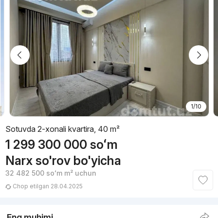
1/10
Sotuvda 2-xonali kvartira, 40 m²
1 299 300 000
soʻm
Narx so'rov bo'yicha
32 482 500
soʻm
m² uchun
Chop etilgan 28.04.2025
Eng muhimi