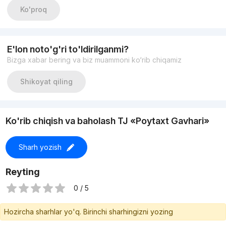
Этаж : 7
Ko'proq
Этажность : 10
Состояние новый евроремонт
Укомплектована новая
С мебелью и техникой
E'lon noto'g'ri to'ldirilganmi?
Общая площадь 40 м²
Bizga xabar bering va biz muammoni ko‘rib chiqamiz
Цена : 106 500y.e
+998935305667 Озод
https://t.me/Newsentrhome
Shikoyat qiling
Ko'rib chiqish va baholash TJ «Poytaxt Gavhari»
Sharh yozish
Reyting
0 / 5
Hozircha sharhlar yo'q. Birinchi sharhingizni yozing