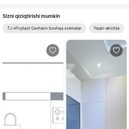
Sizni qiziqtirishi mumkin
TJ «Poytaxt Gavhari» boshqa sxemalar
Yaqin-atrofda