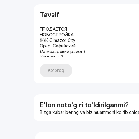
Tavsif
ПРОДАЁТСЯ
НОВОСТРОЙКА
Ж/К Olmazor City
Ор-р: Сафийский
(Алмазарский район)
Комнаты: 3
Этаж: 10
Этажность: 13
Ko'proq
Состояние: Евро-ремонт
Общая площадь: 82 кв.м
С-МЕБЕЛЬЮ И ТЕХНИКОЙ
ЦЕНА: 120 000у.е
+998935305667 Озод
E'lon noto'g'ri to'ldirilganmi?
Bizga xabar bering va biz muammoni ko‘rib chiq