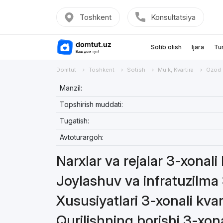
Toshkent
Konsultatsiya
Sotib olish
Ijara
Tu
Domtut
Toshkent
Sotish
Mulk, Kvartira
Ozod
Manzil:
Topshirish muddati:
Tugatish:
Avtoturargoh:
Narxlar va rejalar 3-xonali
Joylashuv va infratuzilma 
Xususiyatlari 3-xonali kvar
Qurilishning borishi 3-xona