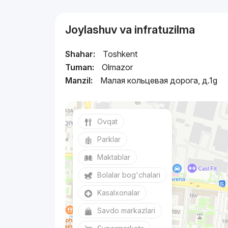
Joylashuv va infratuzilma
Shahar:
Toshkent
Tuman:
Olmazor
Manzil:
Малая кольцевая дорога, д.1g
Ovqat
Parklar
Maktablar
Bolalar bog'chalari
Kasalxonalar
Savdo markazlari