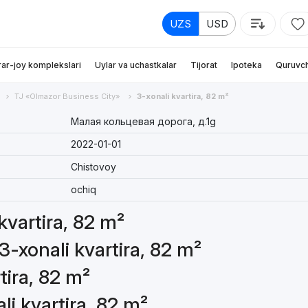
UZS
USD
rar-joy komplekslari
Uylar va uchastkalar
Tijorat
Ipoteka
Quruvch
TJ «Olmazor Business City»
3-xonali kvartira, 82 m²
Малая кольцевая дорога, д.1g
2022-01-01
Chistovoy
ochiq
 kvartira, 82 m²
3-xonali kvartira, 82 m²
tira, 82 m²
li kvartira, 82 m²