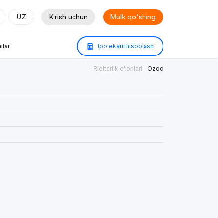
UZ
Kirish uchun
Mulk qo'shing
ilar
Ipotekani hisoblash
Rieltorlik e'lonlari:
Ozod