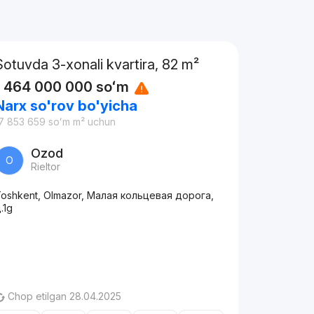
Sotuvda 3-xonali kvartira, 82 m²
1 464 000 000
soʻm
Narx so'rov bo'yicha
7 853 659
soʻm
m² uchun
Ozod
O
Rieltor
oshkent, Olmazor, Малая кольцевая дорога,
.1g
Chop etilgan 28.04.2025