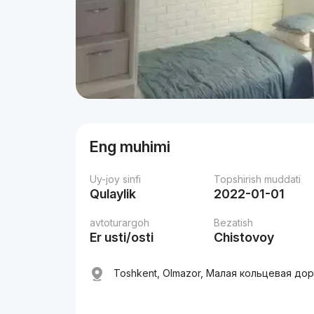
Eng muhimi
Uy-joy sinfi
Topshirish muddati
Qulaylik
2022-01-01
avtoturargoh
Bezatish
Er usti/osti
Chistovoy
Toshkent, Olmazor, Малая кольцевая доро