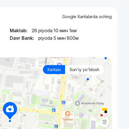
Google Xaritalarda oching
Maktab:
28 piyoda 10 мин 1км
Davr Bank:
piyoda 5 мин 800м
Xaritasi
Sun'iy yo'ldosh