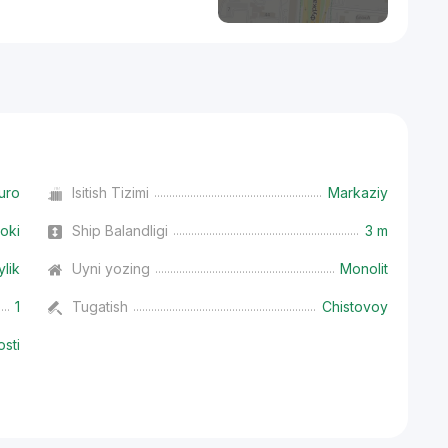
uro
Isitish Tizimi
Markaziy
oki
Ship Balandligi
3 m
ylik
Uyni yozing
Monolit
1
Tugatish
Chistovoy
osti