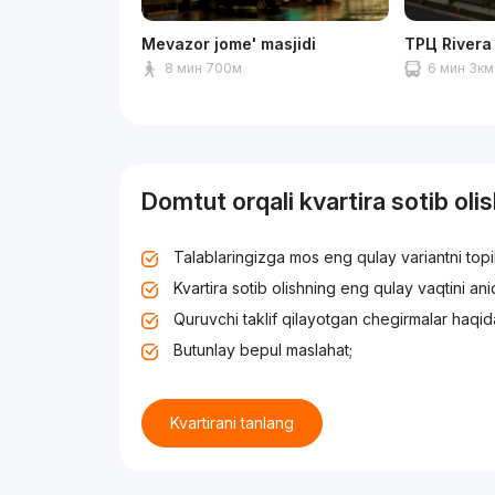
Mevazor jome' masjidi
ТРЦ Rivera
8 мин 700м
6 мин 3км
Domtut orqali kvartira sotib oli
Talablaringizga mos eng qulay variantni top
Kvartira sotib olishning eng qulay vaqtini an
Quruvchi taklif qilayotgan chegirmalar haqid
Butunlay bepul maslahat;
Kvartirani tanlang