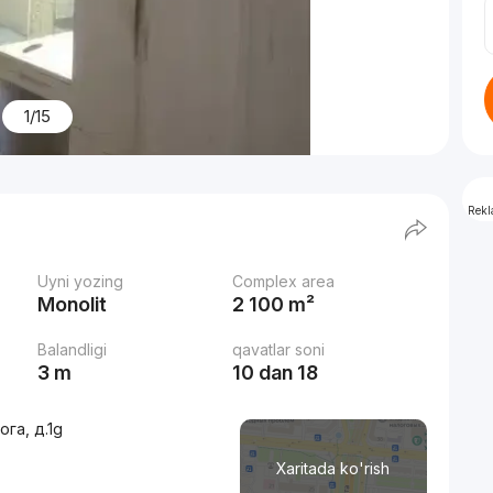
1/15
Rek
Uyni yozing
Complex area
Monolit
2 100 m²
Balandligi
qavatlar soni
3 m
10 dan 18
га, д.1g
Xaritada ko'rish