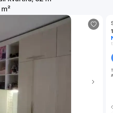
2 m²
1
T
д