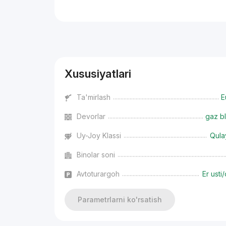
Reklama
Xususiyatlari
Ta'mirlash
E
Devorlar
gaz bl
Uy-Joy Klassi
Qula
Binolar soni
Avtoturargoh
Er usti/
Parametrlarni ko'rsatish