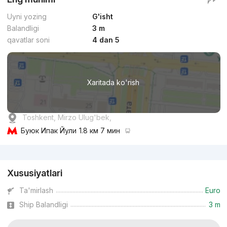
Uyni yozing
G'isht
Balandligi
3 m
qavatlar soni
4 dan 5
Xaritada ko'rish
Toshkent, Mirzo Ulug'bek,
Буюк Ипак Йули
1.8 км 7 мин
Reklama
Xususiyatlari
Ta'mirlash
Euro
Ship Balandligi
3 m