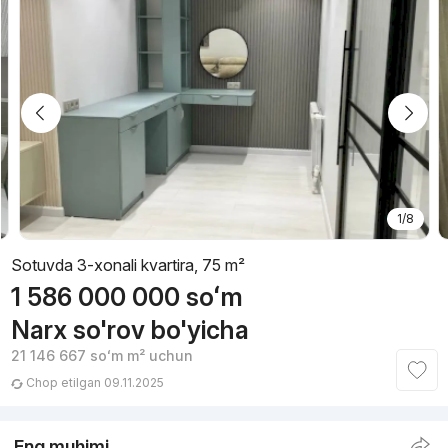
1/8
Sotuvda 3-xonali kvartira, 75 m²
1 586 000 000
soʻm
Narx so'rov bo'yicha
21 146 667
soʻm
m² uchun
Chop etilgan 09.11.2025
Eng muhimi