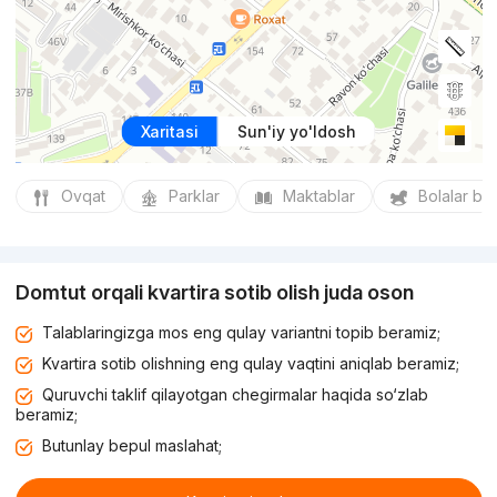
Xaritasi
Sun'iy yo'ldosh
Ovqat
Parklar
Maktablar
Bolalar bo
Domtut orqali kvartira sotib olish juda oson
Talablaringizga mos eng qulay variantni topib beramiz;
Kvartira sotib olishning eng qulay vaqtini aniqlab beramiz;
Quruvchi taklif qilayotgan chegirmalar haqida so‘zlab
beramiz;
Butunlay bepul maslahat;