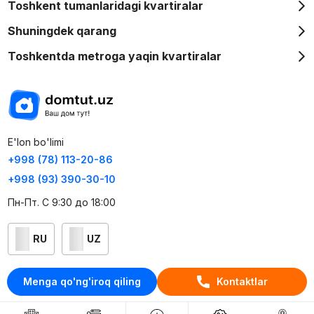
Toshkent tumanlaridagi kvartiralar
Shuningdek qarang
Toshkentda metroga yaqin kvartiralar
E'lon bo'limi
+998 (78) 113-20-86
+998 (93) 390-30-10
Пн-Пт. С 9:30 до 18:00
RU
UZ
Kontaktlar
Menga qo'ng'iroq qiling
Kontaktlar
loyiha haqida