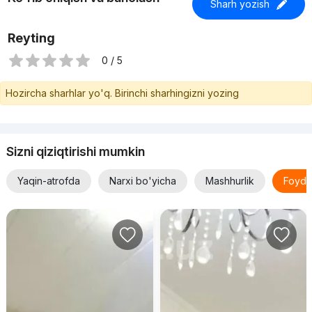
Sharh yozish
Reyting
0 / 5
Hozircha sharhlar yo'q. Birinchi sharhingizni yozing
Sizni qiziqtirishi mumkin
Yaqin-atrofda
Narxi bo'yicha
Mashhurlik
Foyda