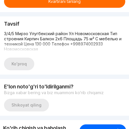
Kvartirani tanlang
Tavsif
3/4/5 Мирзо Улугбекский район Ул Новомосковская Тип
строения Кирпич Балкон 2х6 Площадь 75 м² С мебелью и
техникой Цена 130 000 Телефон +998974002933
Новомосковская
Ko'proq
E'lon noto'g'ri to'ldirilganmi?
Bizga xabar bering va biz muammoni ko‘rib chiqamiz
Shikoyat qiling
Ko'rib chiqish va baholash