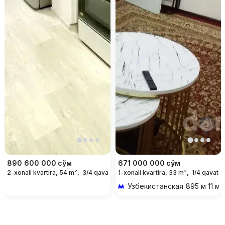
890 600 000
сўм
671 000 000
сўм
2-xonali kvartira, 54 m²,
3/4 qavat
1-xonali kvartira, 33 m²,
1/4 qavat
Узбекистанская
895 м 11 ми