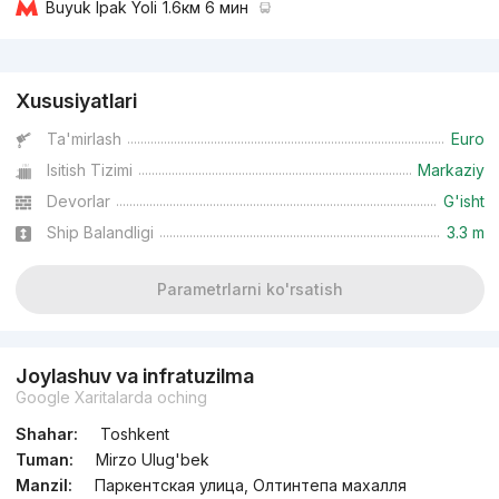
Buyuk Ipak Yoli
1.6км 6 мин
Reklama
Xususiyatlari
Ta'mirlash
Euro
Isitish Tizimi
Markaziy
Devorlar
G'isht
Ship Balandligi
3.3 m
Parametrlarni ko'rsatish
Joylashuv va infratuzilma
Google Xaritalarda oching
Shahar:
Toshkent
Tuman:
Mirzo Ulug'bek
Manzil:
Паркентская улица, Олтинтепа махалля