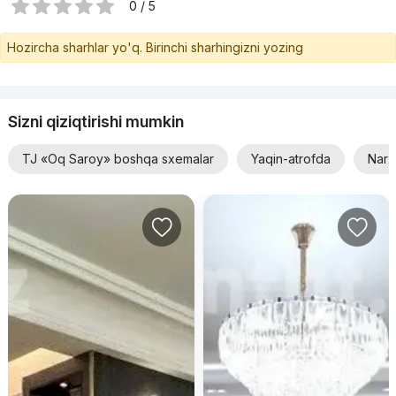
0 / 5
Hozircha sharhlar yo'q. Birinchi sharhingizni yozing
Sizni qiziqtirishi mumkin
TJ «Oq Saroy» boshqa sxemalar
Yaqin-atrofda
Narx