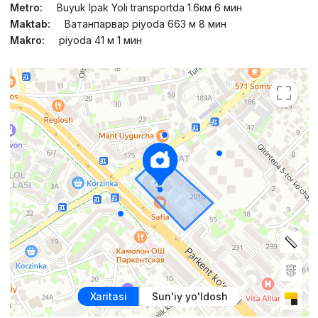
Metro:
Buyuk Ipak Yoli transportda 1.6км 6 мин
Maktab:
Ватанпарвар piyoda 663 м 8 мин
Makro:
piyoda 41 м 1 мин
Xaritasi
Sun'iy yo'ldosh