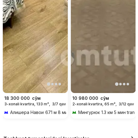
18 300 000
сўм
10 980 000
сўм
3-xonali kvartira, 133 m²,
3/7 qavat
2-xonali kvartira, 65 m²,
3/12 qavat
For days
Алишера Навои
671 м 8 мин piyoda
Мингурюк
1.3 км 5 мин trans