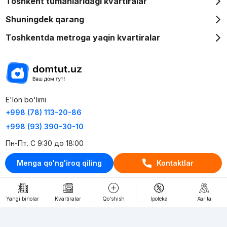
Toshkent tumanlaridagi kvartiralar
Shuningdek qarang
Toshkentda metroga yaqin kvartiralar
E'lon bo'limi
+998 (78) 113-20-86
+998 (93) 390-30-10
Пн-Пт. С 9:30 до 18:00
Menga qo'ng'iroq qiling
Kontaktlar
RU
UZ
Kontaktlar
Yangi binolar
Kvartiralar
Qo'shish
Ipoteka
Xarita
loyiha haqida