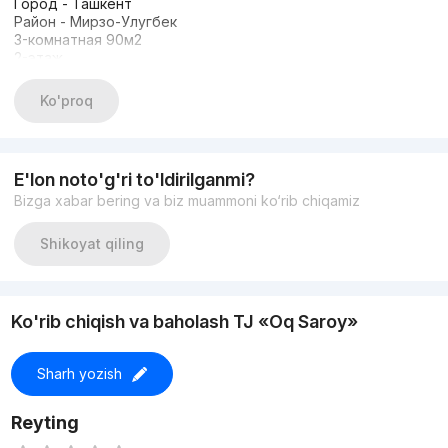
Город - Ташкент
Район - Мирзо-Улугбек
3-комнатная 90м2
2-этаж
8-этажка
есть предоплата и депозит
Ko'proq
Услуги 5️⃣0️⃣ % с первого месяца от стоимости квартиры
E'lon noto'g'ri to'ldirilganmi?
Bizga xabar bering va biz muammoni ko‘rib chiqamiz
Shikoyat qiling
Ko'rib chiqish va baholash TJ «Oq Saroy»
Sharh yozish
Reyting