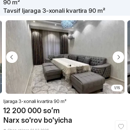
90 m²
Tavsif Ijaraga 3-xonali kvartira 90 m²
1/15
Ijaraga 3-xonali kvartira 90 m²
12 200 000
soʻm
Narx so'rov bo'yicha