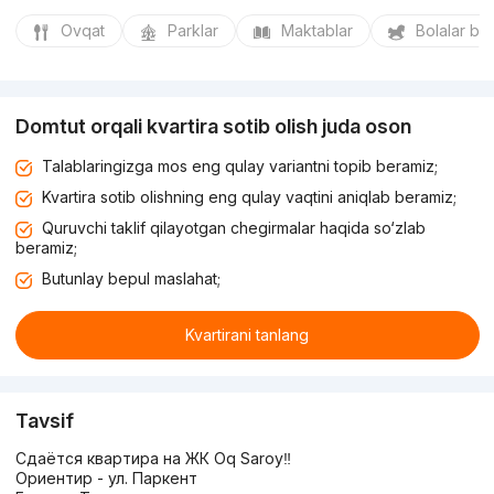
Ovqat
Parklar
Maktablar
Bolalar bo
Domtut orqali kvartira sotib olish juda oson
Talablaringizga mos eng qulay variantni topib beramiz;
Kvartira sotib olishning eng qulay vaqtini aniqlab beramiz;
Quruvchi taklif qilayotgan chegirmalar haqida so‘zlab
beramiz;
Butunlay bepul maslahat;
Kvartirani tanlang
Tavsif
Сдаётся квартира на ЖК Oq Saroy‼️
Ориентир - ул. Паркент