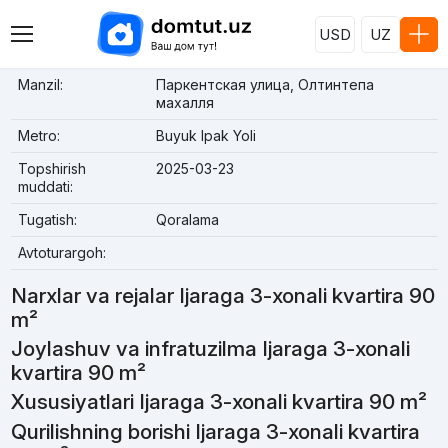
USD
UZ
Manzil:
Паркентская улица, Олтинтепа
махалля
Metro:
Buyuk Ipak Yoli
Topshirish
2025-03-23
muddati:
Tugatish:
Qoralama
Avtoturargoh:
Narxlar va rejalar Ijaraga 3-xonali kvartira 90
m²
Joylashuv va infratuzilma Ijaraga 3-xonali
kvartira 90 m²
Xususiyatlari Ijaraga 3-xonali kvartira 90 m²
Qurilishning borishi Ijaraga 3-xonali kvartira