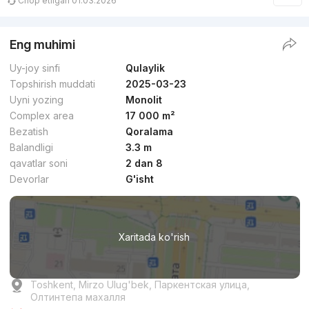
Chop etilgan 01.03.2026
Eng muhimi
Uy-joy sinfi
Qulaylik
Topshirish muddati
2025-03-23
Uyni yozing
Monolit
Complex area
17 000 m²
Bezatish
Qoralama
Balandligi
3.3 m
qavatlar soni
2 dan 8
Devorlar
G'isht
Xaritada ko'rish
Toshkent, Mirzo Ulug'bek, Паркентская улица,
Олтинтепа махалля