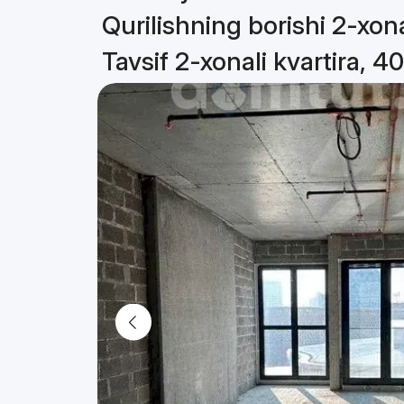
Qurilishning borishi 2-xona
Tavsif 2-xonali kvartira, 4