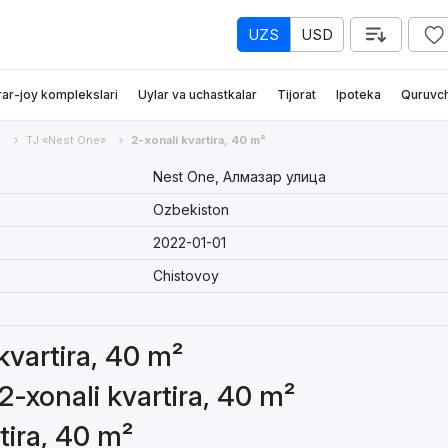
UZS
USD
rar-joy komplekslari
Uylar va uchastkalar
Tijorat
Ipoteka
Quruvch
р
TJ «Nest One»
2-xonali kvartira, 40 m²
Nest One, Алмазар улица
Ozbekiston
2022-01-01
Chistovoy
 kvartira, 40 m²
2-xonali kvartira, 40 m²
tira, 40 m²