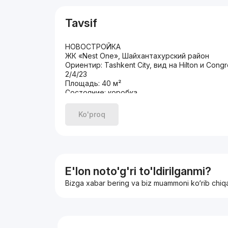
Tavsif
НОВОСТРОЙКА
ЖК «Nest One», Шайхантахурский район
Ориентир: Tashkent City, вид на Hilton и Cong
2/4/23
Площадь: 40 м²
Состояние: коробка
Балкон
Цена: 118.500 у.е
Ko'proq
Тел:
E'lon noto'g'ri to'ldirilganmi?
Bizga xabar bering va biz muammoni ko‘rib chiq