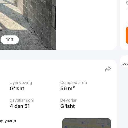
1/13
Rek
Uyni yozing
Complex area
G'isht
56 m²
qavatlar soni
Devorlar
4 dan 51
G'isht
ар улица