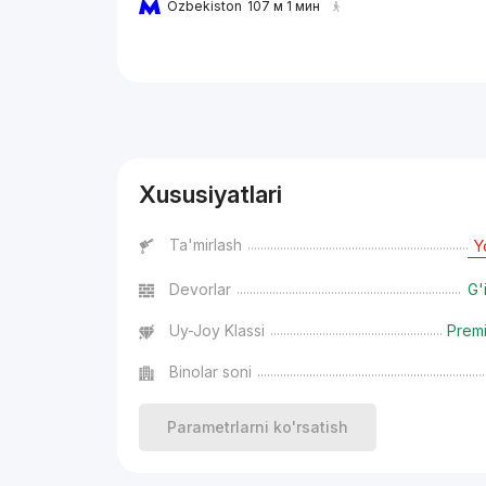
Ozbekiston
107 м 1 мин
Reklama
Xususiyatlari
Ta'mirlash
Y
Devorlar
G'
Uy-Joy Klassi
Prem
Binolar soni
Parametrlarni ko'rsatish