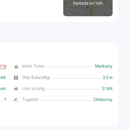
Xaritada ko'rish
o'q
Isitish Tizimi
Markaziy
isht
Ship Balandligi
3.2 m
ium
Uyni yozing
G'isht
1
Tugatish
Chistovoy