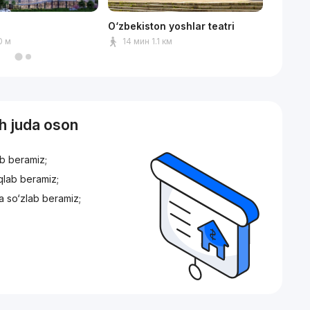
O‘zbekiston yoshlar teatri
Humo a
0 м
14 мин 1.1 км
11 ми
sh juda oson
ib beramiz;
iqlab beramiz;
a so‘zlab beramiz;