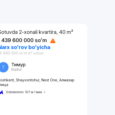
Sotuvda 2-xonali kvartira, 40 m²
1 439 600 000
soʻm
Narx so'rov bo'yicha
35 990 000
soʻm
m² uchun
Тимур
Т
Rieltor
oshkent, Shayxontohur, Nest One, Алмазар
улица
Ozbekiston
107 м 1 мин