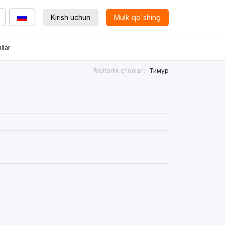
Kirish uchun
Mulk qo'shing
ilar
Rieltorlik e'lonlari:
Тимур