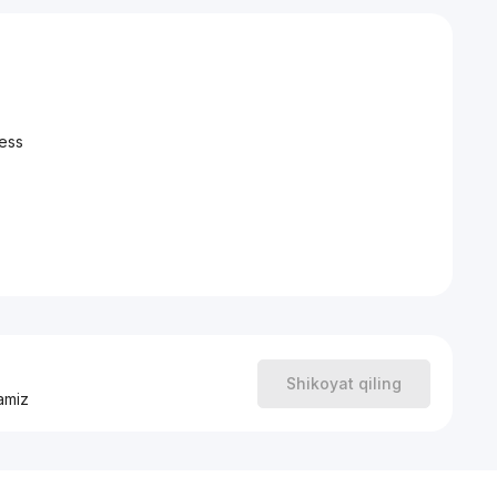
ress
Shikoyat qiling
amiz