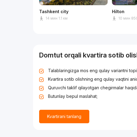
Tashkent city
Hilton
14 мин 1.1 км
10 мин 85
Domtut orqali kvartira sotib oli
Talablaringizga mos eng qulay variantni top
Kvartira sotib olishning eng qulay vaqtini an
Quruvchi taklif qilayotgan chegirmalar haqid
Butunlay bepul maslahat;
Kvartirani tanlang