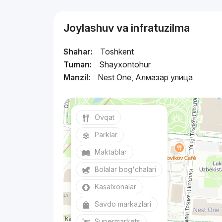
Joylashuv va infratuzilma
Shahar:
Toshkent
Tuman:
Shayxontohur
Manzil:
Nest One, Алмазар улица
Ovqat
Parklar
Maktablar
Bolalar bog'chalari
Kasalxonalar
Savdo markazlari
Supermarkets