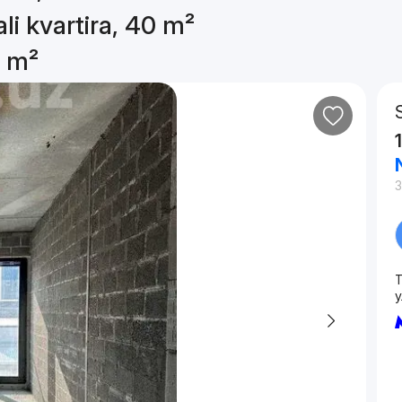
li kvartira, 40 m²
0 m²
T