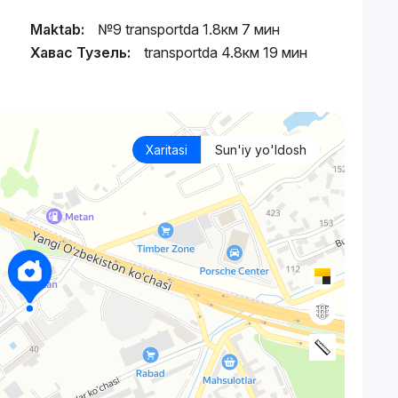
Maktab:
№9 transportda 1.8км 7 мин
Хавас Тузель:
transportda 4.8км 19 мин
Xaritasi
Sun'iy yo'ldosh