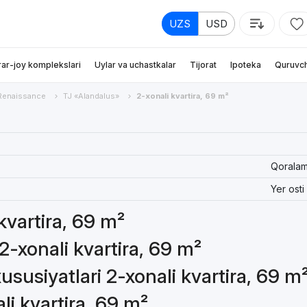
UZS
USD
rar-joy komplekslari
Uylar va uchastkalar
Tijorat
Ipoteka
Quruvch
Renaissance
TJ «Alandalus»
2-xonali kvartira, 69 m²
Qorala
Yer osti
 kvartira, 69 m²
2-xonali kvartira, 69 m²
susiyatlari 2-xonali kvartira, 69 m
li kvartira, 69 m²