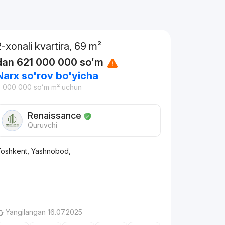
2-xonali kvartira, 69 m²
dan
621 000 000
soʻm
Narx so'rov bo'yicha
9 000 000
soʻm
m² uchun
Renaissance
Quruvchi
oshkent, Yashnobod,
Yangilangan 16.07.2025