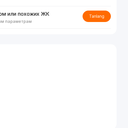
ом или похожих ЖК
Tanlang
им параметрам