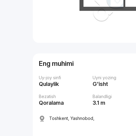
Eng muhimi
Uy-joy sinfi
Uyni yozing
Qulaylik
G'isht
Bezatish
Balandligi
Qoralama
3.1 m
Toshkent, Yashnobod,