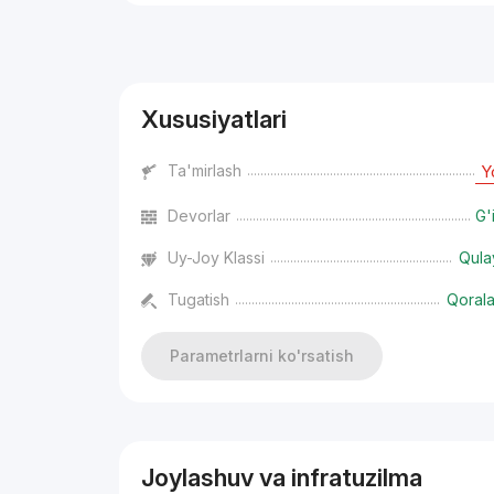
Reklama
Xususiyatlari
Ta'mirlash
Y
Devorlar
G'
Uy-Joy Klassi
Qula
Tugatish
Qoral
Parametrlarni ko'rsatish
Joylashuv va infratuzilma