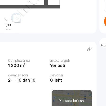
1/10
Rek
Complex area
avtoturargoh
1 200 m²
Yer osti
qavatlar soni
Devorlar
2 — 10 dan 10
G'isht
Xaritada ko'rish