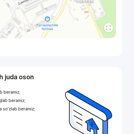
sh juda oson
ib beramiz;
iqlab beramiz;
a so‘zlab beramiz;