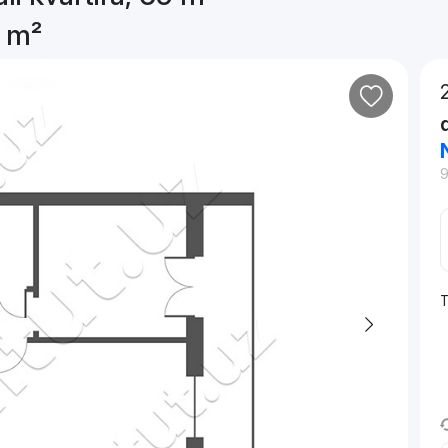
9 m²
T