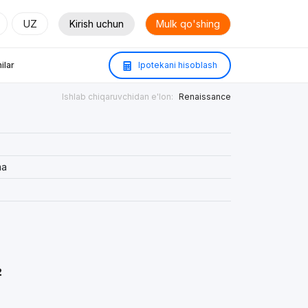
UZ
Kirish uchun
Mulk qo'shing
ilar
Ipotekani hisoblash
Ishlab chiqaruvchidan e'lon:
Renaissance
ma
²