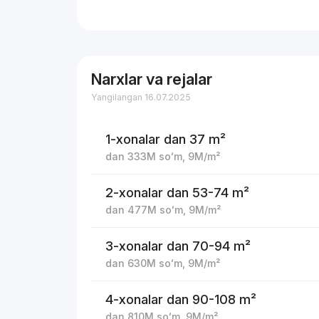
Narxlar va rejalar
Yangilangan 16.07.2025
1-xonalar
dan 37 m²
dan
333M
soʻm
,
9M
/m²
2-xonalar
dan 53-74 m²
dan
477M
soʻm
,
9M
/m²
3-xonalar
dan 70-94 m²
dan
630M
soʻm
,
9M
/m²
4-xonalar
dan 90-108 m²
dan
810M
soʻm
,
9M
/m²