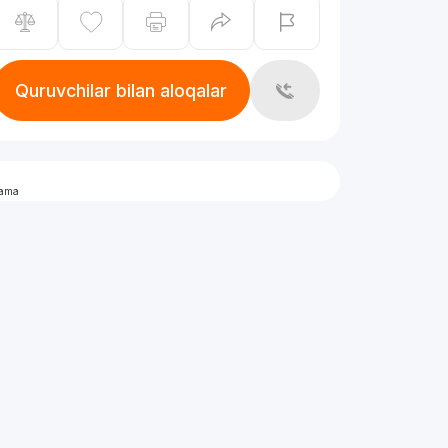
Quruvchilar bilan aloqalar
lama