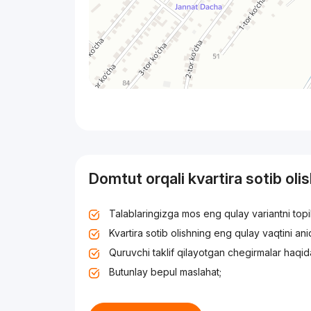
Domtut orqali kvartira sotib oli
Talablaringizga mos eng qulay variantni top
Kvartira sotib olishning eng qulay vaqtini an
Quruvchi taklif qilayotgan chegirmalar haqid
Butunlay bepul maslahat;