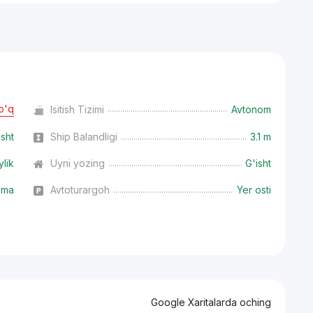
o'q
Isitish Tizimi
Avtonom
isht
Ship Balandligi
3.1 m
ylik
Uyni yozing
G'isht
ama
Avtoturargoh
Yer osti
Google Xaritalarda oching