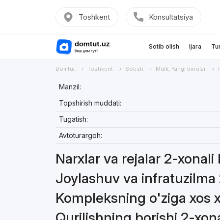
Toshkent
Konsultatsiya
Sotib olish
Ijara
Tu
Domtut
Toshkent
Sotish
Mulk, Yangi binolar
Manzil:
Topshirish muddati:
Tugatish:
Avtoturargoh:
Narxlar va rejalar 2-xonali
Joylashuv va infratuzilma 
Kompleksning o'ziga xos xu
Qurilishning borishi 2-xona