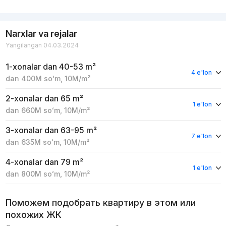
Narxlar va rejalar
Yangilangan 04.03.2024
1-xonalar
dan 40-53 m²
4 e'lon
dan
400M
soʻm
,
10M
/m²
2-xonalar
dan 65 m²
1 e'lon
dan
660M
soʻm
,
10M
/m²
3-xonalar
dan 63-95 m²
7 e'lon
dan
635M
soʻm
,
10M
/m²
4-xonalar
dan 79 m²
1 e'lon
dan
800M
soʻm
,
10M
/m²
Поможем подобрать квартиру в этом или
похожих ЖК