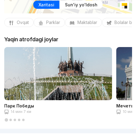
Xaritasi
Sun'iy yo'ldosh
Ovqat
Parklar
Maktablar
Bolalar bo
Yaqin atrofdagi joylar
Парк Победы
Мечеть 
14 мин 7 км
10 мин 