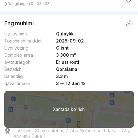
Yangilangan 04.03.2024
Eng muhimi
Uy-joy sinfi
Qulaylik
Topshirish muddati
2025-09-02
Uyni yozing
G'isht
Complex area
3 300 m²
avtoturargoh
Er usti/osti
Bezatish
Qoralama
Balandligi
3.3 m
qavatlar soni
3 — 12 dan 12
Xaritada ko'rish
Toshkent, Shayxontohur, 7, Abu Ali ibn Sino-1 daxasi, Абу
Али ибн Сина-1