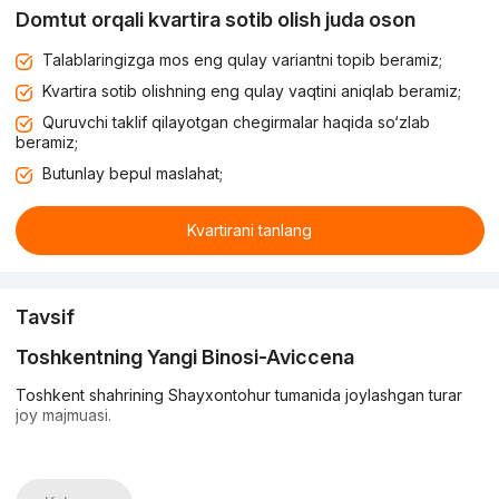
Domtut orqali kvartira sotib olish juda oson
Talablaringizga mos eng qulay variantni topib beramiz;
Kvartira sotib olishning eng qulay vaqtini aniqlab beramiz;
Quruvchi taklif qilayotgan chegirmalar haqida so‘zlab
beramiz;
Butunlay bepul maslahat;
Kvartirani tanlang
Tavsif
Toshkentning Yangi Binosi-Aviccena
Toshkent shahrining Shayxontohur tumanida joylashgan turar
joy majmuasi.
Majmua uchta 12 qavatli binolardan iborat. Bino zamonaviy va
qadimiy yozuvlarni birlashtirgan noyob dizaynga ega. Masalan,