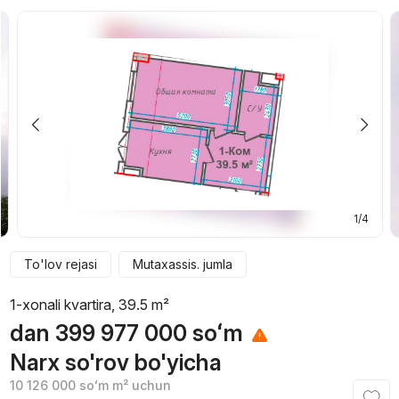
1/4
To'lov rejasi
Mutaxassis. jumla
1-xonali kvartira, 39.5 m²
dan
399 977 000
soʻm
Narx so'rov bo'yicha
10 126 000
soʻm
m² uchun