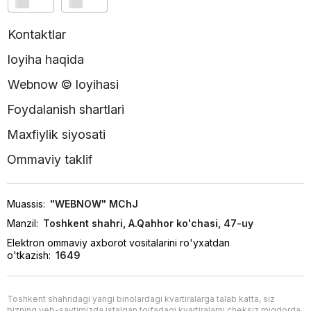
Kontaktlar
loyiha haqida
Webnow © loyihasi
Foydalanish shartlari
Maxfiylik siyosati
Ommaviy taklif
Muassis:
"WEBNOW" MChJ
Manzil:
Toshkent shahri, A.Qahhor ko'chasi, 47-uy
Elektron ommaviy axborot vositalarini ro'yxatdan
o'tkazish:
1649
Toshkent shahridagi yangi binolardagi kvartiralarga talab katta, siz
bizning veb-saytimizda istalgan toifadagi kvartiralarni cheksiz miqdorda