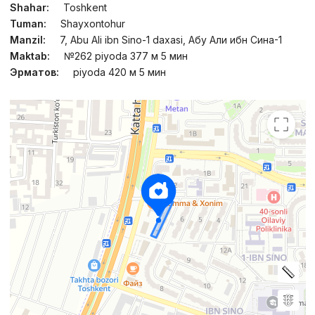
Shahar:
Toshkent
Tuman:
Shayxontohur
Manzil:
7, Abu Ali ibn Sino-1 daxasi, Абу Али ибн Сина-1
Maktab:
№262 piyoda 377 м 5 мин
Эрматов:
piyoda 420 м 5 мин