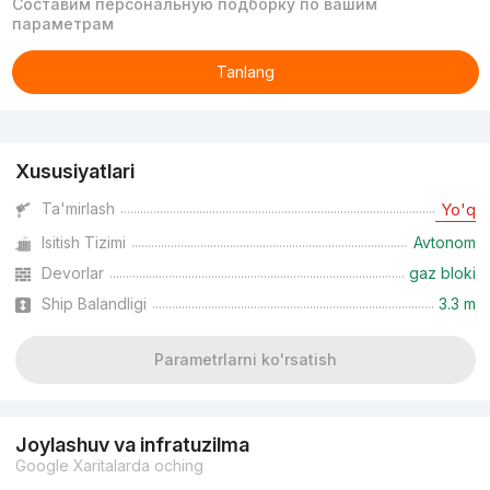
Составим персональную подборку по вашим
параметрам
Tanlang
Reklama
Xususiyatlari
Ta'mirlash
Yo'q
Isitish Tizimi
Avtonom
Devorlar
gaz bloki
Ship Balandligi
3.3 m
Parametrlarni ko'rsatish
Joylashuv va infratuzilma
Google Xaritalarda oching