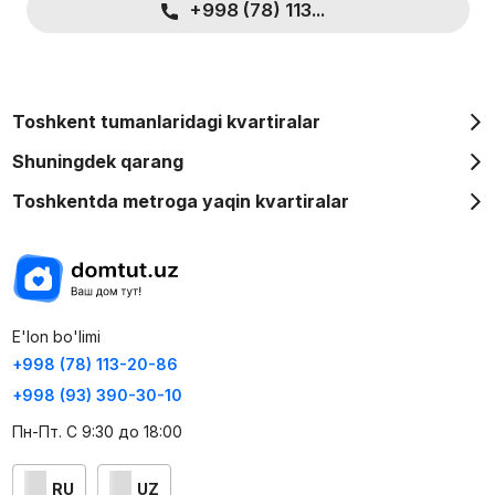
+998 (78) 113...
kam narx 653 634 960 so'mga teng.
4 kompant xonadonlar 79 kv. m. boshlang'ich narxi 823 559
200 so'mdan.
Toshkent tumanlaridagi kvartiralar
Batafsil ma'lumot olish yoki tafsilotlarni aniqlashtirish uchun
ishlab chiquvchi bilan bog'lanish kerak.
Shuningdek qarang
Toshkentda metroga yaqin kvartiralar
E'lon bo'limi
+998 (78) 113-20-86
+998 (93) 390-30-10
Пн-Пт. С 9:30 до 18:00
RU
UZ