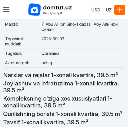
USD
UZ
Manzil:
7, Abu Ali ibn Sino-1 daxasi, Абу Али ибн
Сина-1
Topshirish
2025-09-02
muddati:
Tugatish:
Qoralama
Avtoturargoh:
ochiq
Narxlar va rejalar 1-xonali kvartira, 39.5 m²
Joylashuv va infratuzilma 1-xonali kvartira,
39.5 m²
Kompleksning o'ziga xos xususiyatlari 1-
xonali kvartira, 39.5 m²
Qurilishning borishi 1-xonali kvartira, 39.5 m²
Tavsif 1-xonali kvartira, 39.5 m²