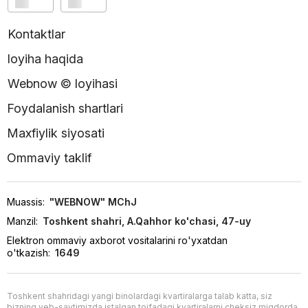
Kontaktlar
loyiha haqida
Webnow © loyihasi
Foydalanish shartlari
Maxfiylik siyosati
Ommaviy taklif
Muassis:
"WEBNOW" MChJ
Manzil:
Toshkent shahri, A.Qahhor ko'chasi, 47-uy
Elektron ommaviy axborot vositalarini ro'yxatdan
o'tkazish:
1649
Toshkent shahridagi yangi binolardagi kvartiralarga talab katta, siz
bizning veb-saytimizda istalgan toifadagi kvartiralarni cheksiz miqdorda