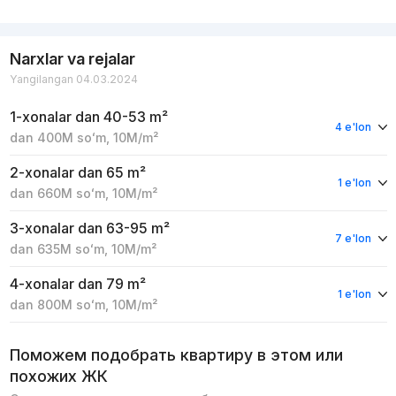
Narxlar va rejalar
Yangilangan 04.03.2024
1-xonalar
dan 40-53 m²
4 e'lon
dan
400M
soʻm
,
10M
/m²
2-xonalar
dan 65 m²
1 e'lon
dan
660M
soʻm
,
10M
/m²
3-xonalar
dan 63-95 m²
7 e'lon
dan
635M
soʻm
,
10M
/m²
4-xonalar
dan 79 m²
1 e'lon
dan
800M
soʻm
,
10M
/m²
Поможем подобрать квартиру в этом или
похожих ЖК