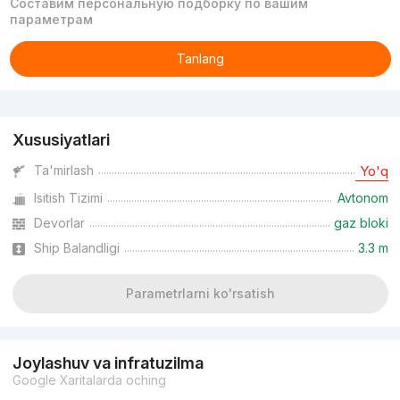
Составим персональную подборку по вашим
параметрам
Tanlang
Reklama
Xususiyatlari
Ta'mirlash
Yo'q
Isitish Tizimi
Avtonom
Devorlar
gaz bloki
Ship Balandligi
3.3 m
Parametrlarni ko'rsatish
Joylashuv va infratuzilma
Google Xaritalarda oching