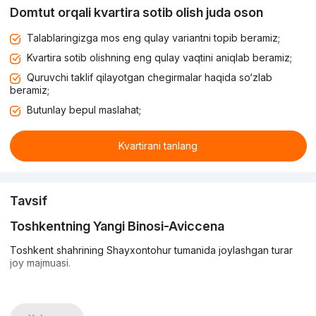
Domtut orqali kvartira sotib olish juda oson
Talablaringizga mos eng qulay variantni topib beramiz;
Kvartira sotib olishning eng qulay vaqtini aniqlab beramiz;
Quruvchi taklif qilayotgan chegirmalar haqida so‘zlab
beramiz;
Butunlay bepul maslahat;
Kvartirani tanlang
Tavsif
Toshkentning Yangi Binosi-Aviccena
Toshkent shahrining Shayxontohur tumanida joylashgan turar
joy majmuasi.
Majmua uchta 12 qavatli binolardan iborat. Bino zamonaviy va
qadimiy yozuvlarni birlashtirgan noyob dizaynga ega. Masalan,