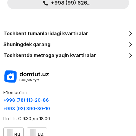
+998 (99) 626...
kam narx 653 634 960 so'mga teng.
4 kompant xonadonlar 79 kv. m. boshlang'ich narxi 823 559
200 so'mdan.
Toshkent tumanlaridagi kvartiralar
Batafsil ma'lumot olish yoki tafsilotlarni aniqlashtirish uchun
ishlab chiquvchi bilan bog'lanish kerak.
Shuningdek qarang
Toshkentda metroga yaqin kvartiralar
E'lon bo'limi
+998 (78) 113-20-86
+998 (93) 390-30-10
Пн-Пт. С 9:30 до 18:00
RU
UZ