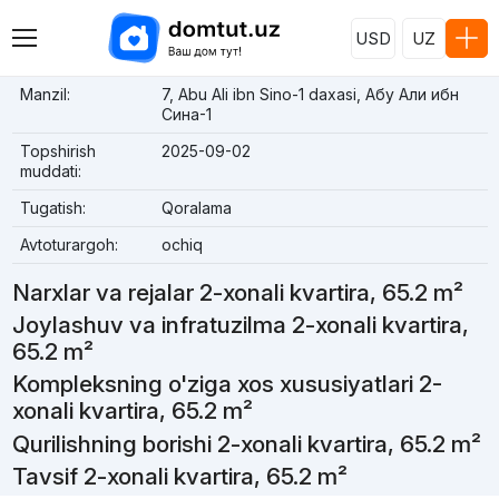
USD
UZ
Manzil:
7, Abu Ali ibn Sino-1 daxasi, Абу Али ибн
Сина-1
Topshirish
2025-09-02
muddati:
Tugatish:
Qoralama
Avtoturargoh:
ochiq
Narxlar va rejalar 2-xonali kvartira, 65.2 m²
Joylashuv va infratuzilma 2-xonali kvartira,
65.2 m²
Kompleksning o'ziga xos xususiyatlari 2-
xonali kvartira, 65.2 m²
Qurilishning borishi 2-xonali kvartira, 65.2 m²
Tavsif 2-xonali kvartira, 65.2 m²