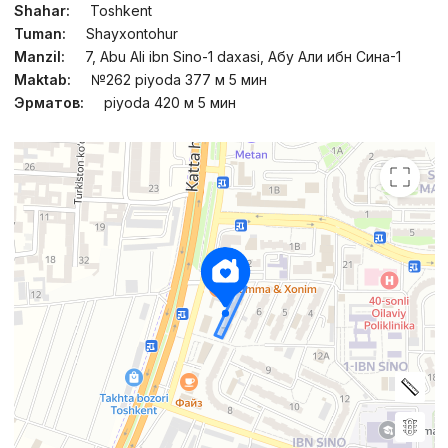
Shahar:
Toshkent
Tuman:
Shayxontohur
Manzil:
7, Abu Ali ibn Sino-1 daxasi, Абу Али ибн Сина-1
Maktab:
№262 piyoda 377 м 5 мин
Эрматов:
piyoda 420 м 5 мин