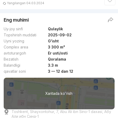
Yangilangan 04.03.2024
Eng muhimi
Uy-joy sinfi
Qulaylik
Topshirish muddati
2025-09-02
Uyni yozing
G'isht
Complex area
3 300 m²
avtoturargoh
Er usti/osti
Bezatish
Qoralama
Balandligi
3.3 m
qavatlar soni
3 — 12 dan 12
Xaritada ko'rish
Toshkent, Shayxontohur, 7, Abu Ali ibn Sino-1 daxasi, Абу
Али ибн Сина-1