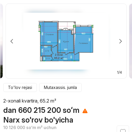
1/4
To'lov rejasi
Mutaxassis. jumla
2-xonali kvartira, 65.2 m²
dan
660 215 200
soʻm
Narx so'rov bo'yicha
10 126 000
soʻm
m² uchun