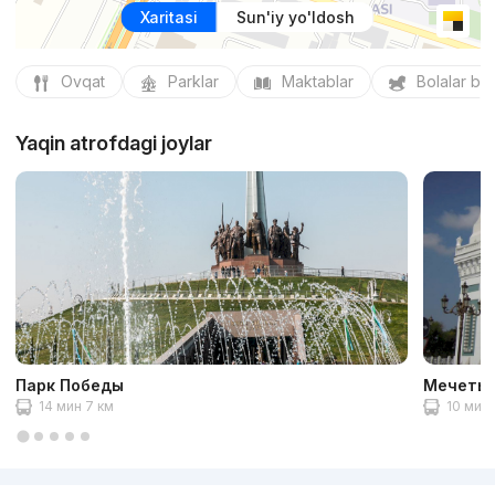
Xaritasi
Sun'iy yo'ldosh
Ovqat
Parklar
Maktablar
Bolalar bo
Yaqin atrofdagi joylar
Парк Победы
Мечеть 
14 мин 7 км
10 мин 