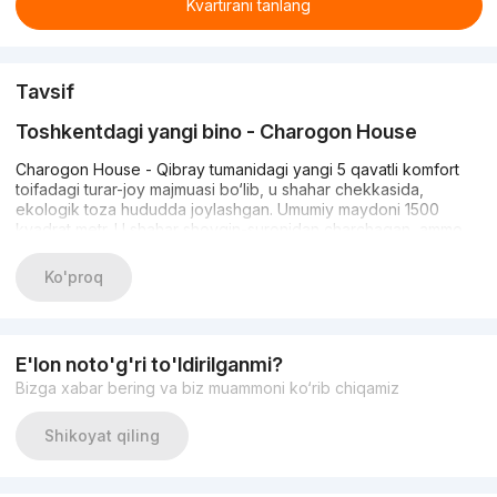
Kvartirani tanlang
Tavsif
Toshkentdagi yangi bino - Charogon House
Charogon House - Qibray tumanidagi yangi 5 qavatli komfort
toifadagi turar-joy majmuasi bo‘lib, u shahar chekkasida,
ekologik toza hududda joylashgan. Umumiy maydoni 1500
kvadrat metr. U shahar shovqin-suronidan charchagan, ammo
zamonaviy infratuzilmaga ega bo‘lgan joydan turar joy
izlayotganlar uchun yaratilgan.
Ko'proq
Barcha xonalar bo‘lajak egalarini ta’mirlash uchun tayyor
bo‘lgan xomaki pardozga ega. Aholi avtomobillarini uy oldidagi
ochiq avtoturargohda qoldirishi mumkin.
E'lon noto'g'ri to'ldirilganmi?
Bizga xabar bering va biz muammoni ko‘rib chiqamiz
Xavfsizlikni ta’minlash maqsadida hududda videokuzatuv
kameralari o‘rnatilgan, shuningdek, 24 soatlik qo‘riqlash xizmati
Shikoyat qiling
ishlamoqda.