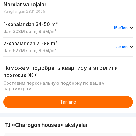
Narxlar va rejalar
Yangilangan 28.11.2025
1-xonalar
dan 34-50 m²
15 e'lon
dan
303M
soʻm
,
8.9M
/m²
2-xonalar
dan 71-99 m²
2 e'lon
dan
627M
soʻm
,
8.9M
/m²
Поможем подобрать квартиру в этом или
похожих ЖК
Составим персональную подборку по вашим
параметрам
Tanlang
TJ «Charogon houses» aksiyalar