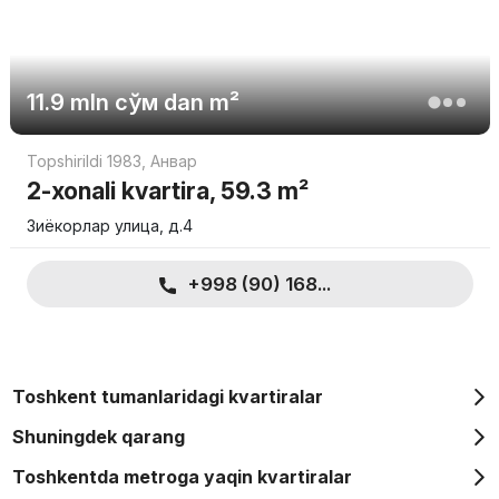
11.9 mln
сўм
dan m²
Topshirildi 1983
,
Анвар
2-xonali kvartira, 59.3 m²
Зиёкорлар улица, д.4
+998 (90) 168...
Toshkent tumanlaridagi kvartiralar
Shuningdek qarang
Toshkentda metroga yaqin kvartiralar