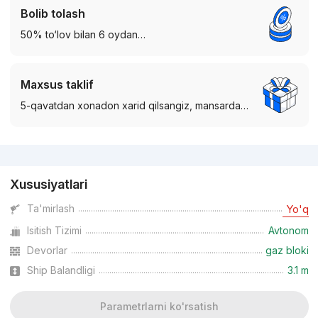
Bolib tolash
50% to‘lov bilan 6 oydan…
Maxsus taklif
5-qavatdan xonadon xarid qilsangiz, mansarda…
Reklama
Xususiyatlari
Ta'mirlash
Yo'q
Isitish Tizimi
Avtonom
Devorlar
gaz bloki
Ship Balandligi
3.1 m
Parametrlarni ko'rsatish