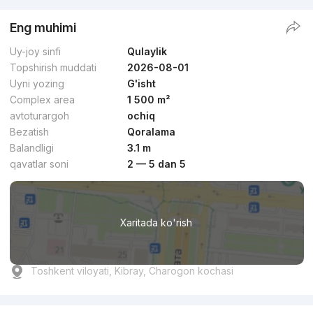
Eng muhimi
Uy-joy sinfi
Qulaylik
Topshirish muddati
2026-08-01
Uyni yozing
G'isht
Complex area
1 500 m²
avtoturargoh
ochiq
Bezatish
Qoralama
Balandligi
3.1 m
qavatlar soni
2 — 5 dan 5
Xaritada ko'rish
Toshkent viloyati, Kibray, Charogon kochasi