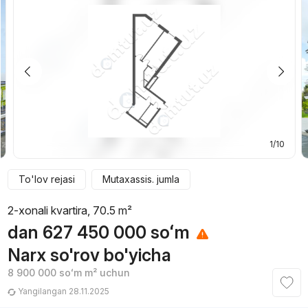
1/10
To'lov rejasi
Mutaxassis. jumla
2-xonali kvartira, 70.5 m²
dan
627 450 000
soʻm
Narx so'rov bo'yicha
8 900 000
soʻm
m² uchun
Yangilangan 28.11.2025