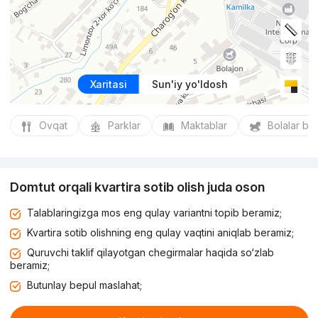
Xaritasi
Sun'iy yo'ldosh
Ovqat
Parklar
Maktablar
Bolalar bo
Domtut orqali kvartira sotib olish juda oson
Talablaringizga mos eng qulay variantni topib beramiz;
Kvartira sotib olishning eng qulay vaqtini aniqlab beramiz;
Quruvchi taklif qilayotgan chegirmalar haqida so‘zlab
beramiz;
Butunlay bepul maslahat;