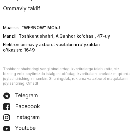
Ommaviy taklif
Muassis:
"WEBNOW" MChJ
Manzil:
Toshkent shahri, A.Qahhor ko'chasi, 47-uy
Elektron ommaviy axborot vositalarini ro'yxatdan
o'tkazish:
1649
Toshkent shahridagi yangi binolardagi kvartiralarga talab katta, siz
bizning veb-saytimizda istalgan toifadagi kvartiralarni cheksiz miqdorda
joylashtirishingiz mumkin. Shuningdek, reklama va axborot maqolalarini
joylashtiring. Omad!
Telegram
Facebook
Instagram
Youtube