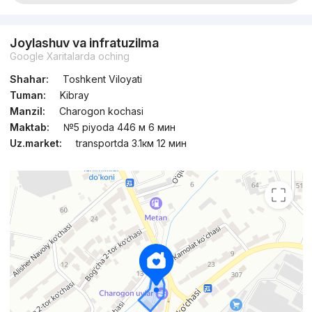
Joylashuv va infratuzilma
Google Xaritalarda oching
Shahar:
Toshkent Viloyati
Tuman:
Kibray
Manzil:
Charogon kochasi
Maktab:
№5 piyoda 446 м 6 мин
Uz.market:
transportda 3.1км 12 мин