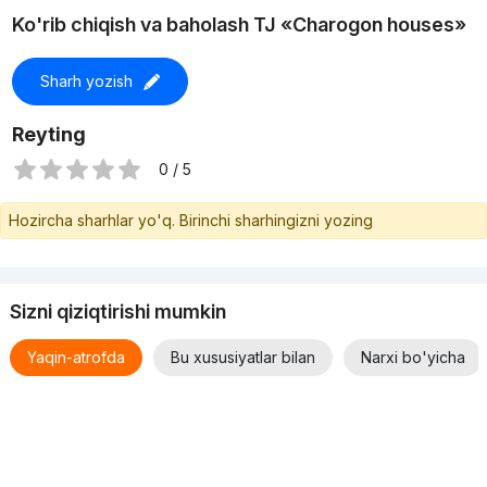
Infratuzilma
Ko'rib chiqish va baholash TJ «Charogon houses»
Yangi bino tinch va yashil hududda joylashgan. Majmuaning
Sharh yozish
asosiy afzalliklaridan biri uning shahar markaziga yaqinligidir.
Asosiy yo‘l bo‘yida qulay joylashuv shaharga tez yetib borish,
Reyting
shuningdek, avtomobilda qulay yurish imkonini beradi.
0 / 5
Eng yaqin metro bekati Turkiston 5.4 km uzoqlikda joylashgan.
Hozircha sharhlar yo'q. Birinchi sharhingizni yozing
Transportda borish uchun 22 daqiqa vaqt ketadi.
Sizni qiziqtirishi mumkin
Yaqin-atrofda
Bu xususiyatlar bilan
Narxi bo'yicha