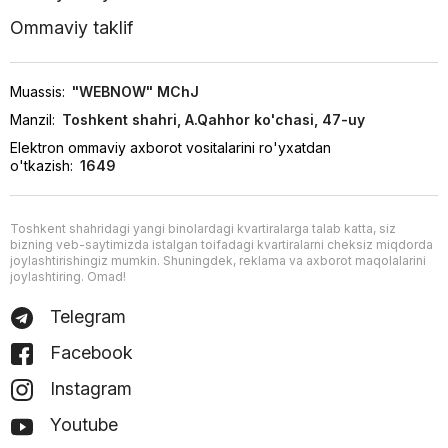
Ommaviy taklif
Muassis:
"WEBNOW" MChJ
Manzil:
Toshkent shahri, A.Qahhor ko'chasi, 47-uy
Elektron ommaviy axborot vositalarini ro'yxatdan
o'tkazish:
1649
Toshkent shahridagi yangi binolardagi kvartiralarga talab katta, siz
bizning veb-saytimizda istalgan toifadagi kvartiralarni cheksiz miqdorda
joylashtirishingiz mumkin. Shuningdek, reklama va axborot maqolalarini
joylashtiring. Omad!
Telegram
Facebook
Instagram
Youtube