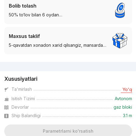
Bolib tolash
50% to‘lov bilan 6 oydan…
Maxsus taklif
5-qavatdan xonadon xarid qilsangiz, mansarda…
Reklama
Xususiyatlari
Ta'mirlash
Yo'q
Isitish Tizimi
Avtonom
Devorlar
gaz bloki
Ship Balandligi
3.1 m
Parametrlarni ko'rsatish