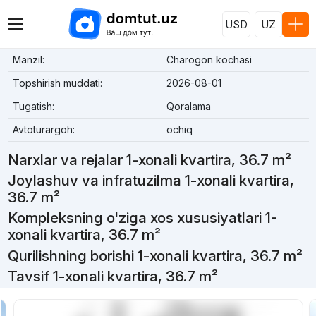
USD
UZ
Manzil:
Charogon kochasi
Topshirish muddati:
2026-08-01
Tugatish:
Qoralama
Avtoturargoh:
ochiq
Narxlar va rejalar 1-xonali kvartira, 36.7 m²
Joylashuv va infratuzilma 1-xonali kvartira,
36.7 m²
Kompleksning o'ziga xos xususiyatlari 1-
xonali kvartira, 36.7 m²
Qurilishning borishi 1-xonali kvartira, 36.7 m²
Tavsif 1-xonali kvartira, 36.7 m²