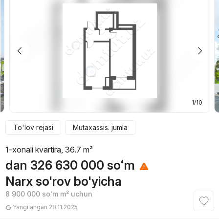
1/10
To'lov rejasi
Mutaxassis. jumla
1-xonali kvartira, 36.7 m²
dan
326 630 000
soʻm
Narx so'rov bo'yicha
8 900 000
soʻm
m² uchun
Yangilangan 28.11.2025