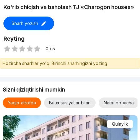
Infratuzilma
Ko'rib chiqish va baholash TJ «Charogon houses»
Yangi bino tinch va yashil hududda joylashgan. Majmuaning
Sharh yozish
asosiy afzalliklaridan biri uning shahar markaziga yaqinligidir.
Asosiy yo‘l bo‘yida qulay joylashuv shaharga tez yetib borish,
Reyting
shuningdek, avtomobilda qulay yurish imkonini beradi.
0 / 5
Eng yaqin metro bekati Turkiston 5.4 km uzoqlikda joylashgan.
Hozircha sharhlar yo'q. Birinchi sharhingizni yozing
Transportda borish uchun 22 daqiqa vaqt ketadi.
Sizni qiziqtirishi mumkin
Yaqin-atrofda
Bu xususiyatlar bilan
Narxi bo'yicha
Qulaylik