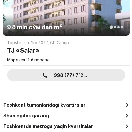
9.8 mln
сўм
dan m²
Topshirilishi 1kv 2027
,
GP Group
TJ «Salar»
Марджан 1-й проезд
+998 (77) 712...
Toshkent tumanlaridagi kvartiralar
Shuningdek qarang
Toshkentda metroga yaqin kvartiralar