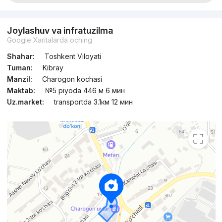
Joylashuv va infratuzilma
Google Xaritalarda oching
Shahar:
Toshkent Viloyati
Tuman:
Kibray
Manzil:
Charogon kochasi
Maktab:
№5 piyoda 446 м 6 мин
Uz.market:
transportda 3.1км 12 мин