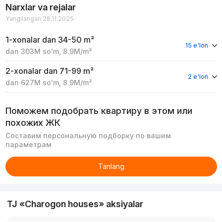
Narxlar va rejalar
Yangilangan 28.11.2025
1-xonalar
dan 34-50 m²
15 e'lon
dan
303M
soʻm
,
8.9M
/m²
2-xonalar
dan 71-99 m²
2 e'lon
dan
627M
soʻm
,
8.9M
/m²
Поможем подобрать квартиру в этом или
похожих ЖК
Составим персональную подборку по вашим
параметрам
Tanlang
TJ «Charogon houses» aksiyalar