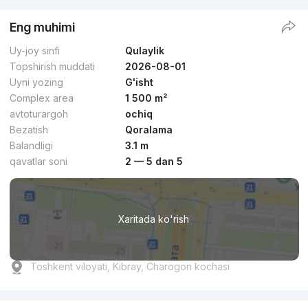
Eng muhimi
Uy-joy sinfi
Qulaylik
Topshirish muddati
2026-08-01
Uyni yozing
G'isht
Complex area
1 500 m²
avtoturargoh
ochiq
Bezatish
Qoralama
Balandligi
3.1 m
qavatlar soni
2 — 5 dan 5
Xaritada ko'rish
Toshkent viloyati, Kibray, Charogon kochasi