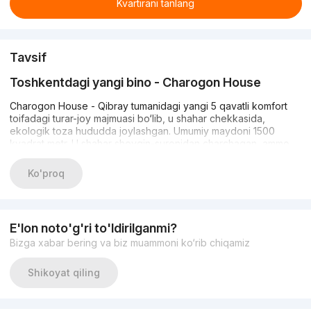
Kvartirani tanlang
Tavsif
Toshkentdagi yangi bino - Charogon House
Charogon House - Qibray tumanidagi yangi 5 qavatli komfort
toifadagi turar-joy majmuasi bo‘lib, u shahar chekkasida,
ekologik toza hududda joylashgan. Umumiy maydoni 1500
kvadrat metr. U shahar shovqin-suronidan charchagan, ammo
zamonaviy infratuzilmaga ega bo‘lgan joydan turar joy
izlayotganlar uchun yaratilgan.
Ko'proq
Barcha xonalar bo‘lajak egalarini ta’mirlash uchun tayyor
bo‘lgan xomaki pardozga ega. Aholi avtomobillarini uy oldidagi
ochiq avtoturargohda qoldirishi mumkin.
E'lon noto'g'ri to'ldirilganmi?
Bizga xabar bering va biz muammoni ko‘rib chiqamiz
Xavfsizlikni ta’minlash maqsadida hududda videokuzatuv
kameralari o‘rnatilgan, shuningdek, 24 soatlik qo‘riqlash xizmati
Shikoyat qiling
ishlamoqda.