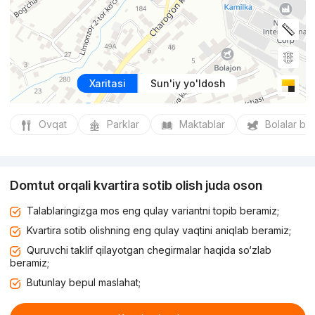
Xaritasi
Sun'iy yo'ldosh
Ovqat
Parklar
Maktablar
Bolalar bo
Domtut orqali kvartira sotib olish juda oson
Talablaringizga mos eng qulay variantni topib beramiz;
Kvartira sotib olishning eng qulay vaqtini aniqlab beramiz;
Quruvchi taklif qilayotgan chegirmalar haqida so‘zlab
beramiz;
Butunlay bepul maslahat;