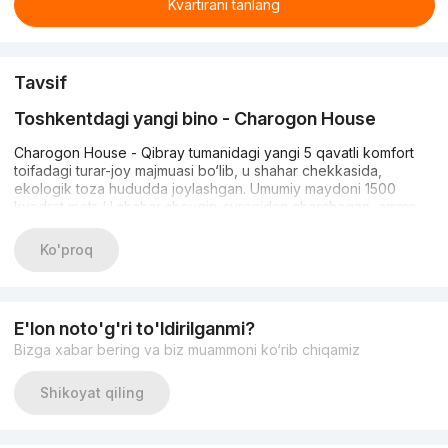
Kvartirani tanlang
Tavsif
Toshkentdagi yangi bino - Charogon House
Charogon House - Qibray tumanidagi yangi 5 qavatli komfort
toifadagi turar-joy majmuasi bo‘lib, u shahar chekkasida,
ekologik toza hududda joylashgan. Umumiy maydoni 1500
kvadrat metr. U shahar shovqin-suronidan charchagan, ammo
zamonaviy infratuzilmaga ega bo‘lgan joydan turar joy
izlayotganlar uchun yaratilgan.
Ko'proq
Barcha xonalar bo‘lajak egalarini ta’mirlash uchun tayyor
bo‘lgan xomaki pardozga ega. Aholi avtomobillarini uy oldidagi
ochiq avtoturargohda qoldirishi mumkin.
E'lon noto'g'ri to'ldirilganmi?
Bizga xabar bering va biz muammoni ko‘rib chiqamiz
Xavfsizlikni ta’minlash maqsadida hududda videokuzatuv
kameralari o‘rnatilgan, shuningdek, 24 soatlik qo‘riqlash xizmati
Shikoyat qiling
ishlamoqda.