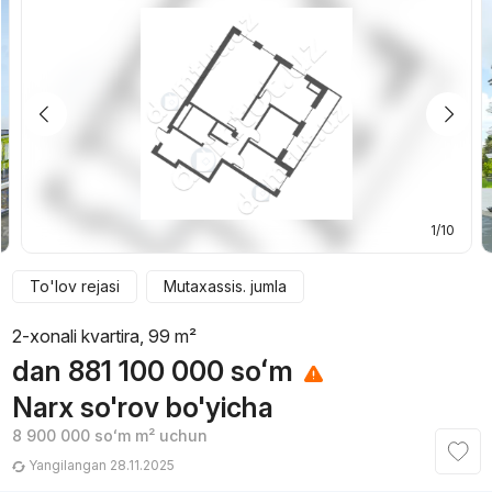
1/10
To'lov rejasi
Mutaxassis. jumla
2-xonali kvartira, 99 m²
dan
881 100 000
soʻm
Narx so'rov bo'yicha
8 900 000
soʻm
m² uchun
Yangilangan 28.11.2025