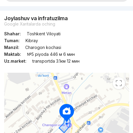
Joylashuv va infratuzilma
Google Xaritalarda oching
Shahar:
Toshkent Viloyati
Tuman:
Kibray
Manzil:
Charogon kochasi
Maktab:
№5 piyoda 446 м 6 мин
Uz.market:
transportda 3.1км 12 мин