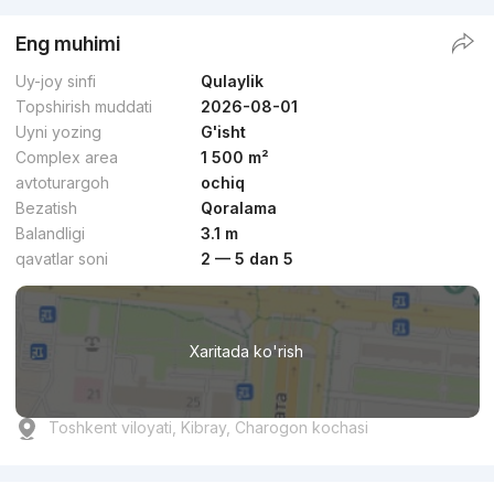
Eng muhimi
Uy-joy sinfi
Qulaylik
Topshirish muddati
2026-08-01
Uyni yozing
G'isht
Complex area
1 500 m²
avtoturargoh
ochiq
Bezatish
Qoralama
Balandligi
3.1 m
qavatlar soni
2 — 5 dan 5
Xaritada ko'rish
Toshkent viloyati, Kibray, Charogon kochasi