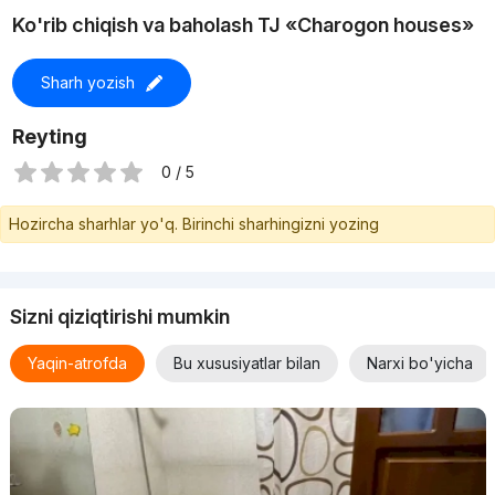
Infratuzilma
Ko'rib chiqish va baholash TJ «Charogon houses»
Yangi bino tinch va yashil hududda joylashgan. Majmuaning
Sharh yozish
asosiy afzalliklaridan biri uning shahar markaziga yaqinligidir.
Asosiy yo‘l bo‘yida qulay joylashuv shaharga tez yetib borish,
Reyting
shuningdek, avtomobilda qulay yurish imkonini beradi.
0 / 5
Eng yaqin metro bekati Turkiston 5.4 km uzoqlikda joylashgan.
Hozircha sharhlar yo'q. Birinchi sharhingizni yozing
Transportda borish uchun 22 daqiqa vaqt ketadi.
Sizni qiziqtirishi mumkin
Yaqin-atrofda
Bu xususiyatlar bilan
Narxi bo'yicha