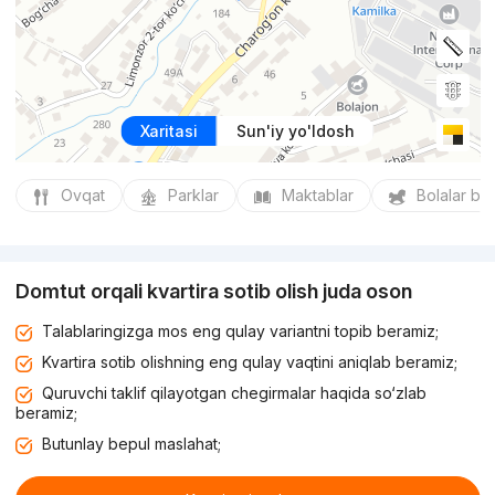
Xaritasi
Sun'iy yo'ldosh
Ovqat
Parklar
Maktablar
Bolalar bo
Domtut orqali kvartira sotib olish juda oson
Talablaringizga mos eng qulay variantni topib beramiz;
Kvartira sotib olishning eng qulay vaqtini aniqlab beramiz;
Quruvchi taklif qilayotgan chegirmalar haqida so‘zlab
beramiz;
Butunlay bepul maslahat;