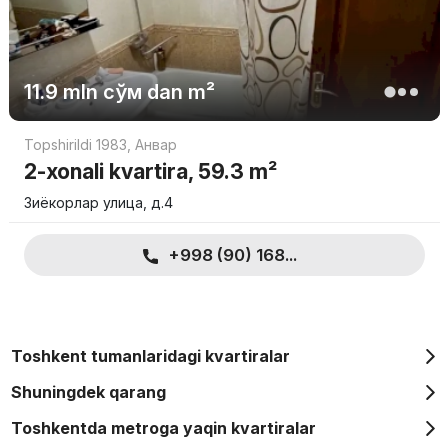
11.9 mln
сўм
dan m²
Topshirildi 1983
,
Анвар
2-xonali kvartira, 59.3 m²
Зиёкорлар улица, д.4
+998 (90) 168...
Toshkent tumanlaridagi kvartiralar
Shuningdek qarang
Toshkentda metroga yaqin kvartiralar