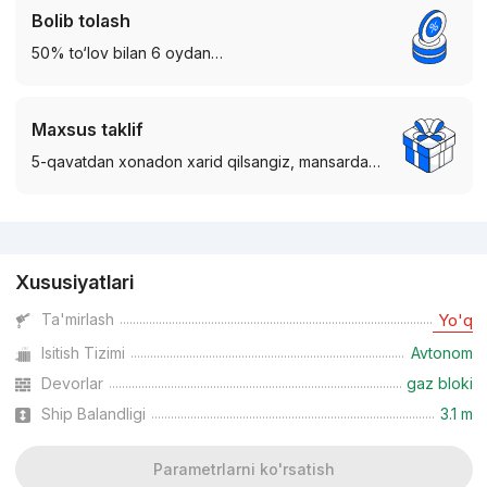
Bolib tolash
50% to‘lov bilan 6 oydan…
Maxsus taklif
5-qavatdan xonadon xarid qilsangiz, mansarda…
Reklama
Xususiyatlari
Ta'mirlash
Yo'q
Isitish Tizimi
Avtonom
Devorlar
gaz bloki
Ship Balandligi
3.1 m
Parametrlarni ko'rsatish