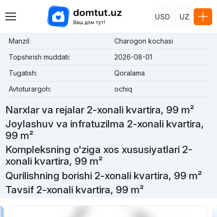
USD
UZ
Manzil:
Charogon kochasi
Topshirish muddati:
2026-08-01
Tugatish:
Qoralama
Avtoturargoh:
ochiq
Narxlar va rejalar 2-xonali kvartira, 99 m²
Joylashuv va infratuzilma 2-xonali kvartira,
99 m²
Kompleksning o'ziga xos xususiyatlari 2-
xonali kvartira, 99 m²
Qurilishning borishi 2-xonali kvartira, 99 m²
Tavsif 2-xonali kvartira, 99 m²