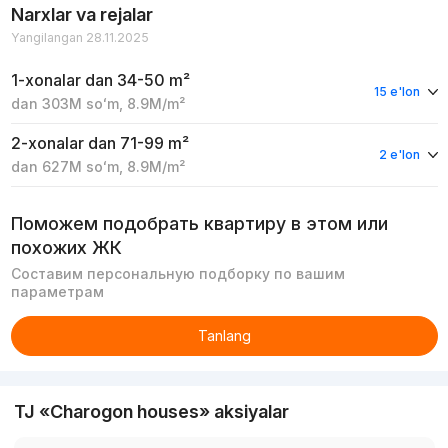
Narxlar va rejalar
Yangilangan 28.11.2025
1-xonalar
dan 34-50 m²
15 e'lon
dan
303M
soʻm
,
8.9M
/m²
2-xonalar
dan 71-99 m²
2 e'lon
dan
627M
soʻm
,
8.9M
/m²
Поможем подобрать квартиру в этом или
похожих ЖК
Составим персональную подборку по вашим
параметрам
Tanlang
TJ «Charogon houses» aksiyalar