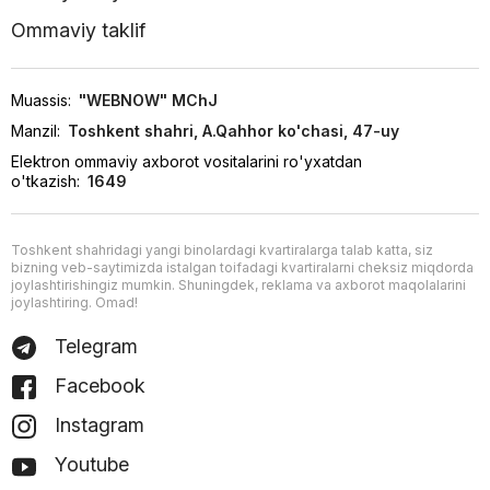
Ommaviy taklif
Muassis:
"WEBNOW" MChJ
Manzil:
Toshkent shahri, A.Qahhor ko'chasi, 47-uy
Elektron ommaviy axborot vositalarini ro'yxatdan
o'tkazish:
1649
Toshkent shahridagi yangi binolardagi kvartiralarga talab katta, siz
bizning veb-saytimizda istalgan toifadagi kvartiralarni cheksiz miqdorda
joylashtirishingiz mumkin. Shuningdek, reklama va axborot maqolalarini
joylashtiring. Omad!
Telegram
Facebook
Instagram
Youtube