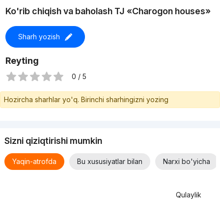
Infratuzilma
Ko'rib chiqish va baholash TJ «Charogon houses»
Yangi bino tinch va yashil hududda joylashgan. Majmuaning
Sharh yozish
asosiy afzalliklaridan biri uning shahar markaziga yaqinligidir.
Asosiy yo‘l bo‘yida qulay joylashuv shaharga tez yetib borish,
Reyting
shuningdek, avtomobilda qulay yurish imkonini beradi.
0 / 5
Eng yaqin metro bekati Turkiston 5.4 km uzoqlikda joylashgan.
Hozircha sharhlar yo'q. Birinchi sharhingizni yozing
Transportda borish uchun 22 daqiqa vaqt ketadi.
Sizni qiziqtirishi mumkin
Yaqin-atrofda
Bu xususiyatlar bilan
Narxi bo'yicha
Qulaylik