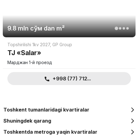
9.8 mln
сўм
dan m²
Topshirilishi 1kv 2027
,
GP Group
TJ «Salar»
Марджан 1-й проезд
+998 (77) 712...
Toshkent tumanlaridagi kvartiralar
Shuningdek qarang
Toshkentda metroga yaqin kvartiralar