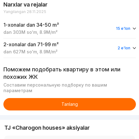
Narxlar va rejalar
Yangilangan 28.11.2025
1-xonalar
dan 34-50 m²
15 e'lon
dan
303M
soʻm
,
8.9M
/m²
2-xonalar
dan 71-99 m²
2 e'lon
dan
627M
soʻm
,
8.9M
/m²
Поможем подобрать квартиру в этом или
похожих ЖК
Составим персональную подборку по вашим
параметрам
Tanlang
TJ «Charogon houses» aksiyalar