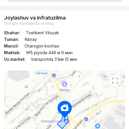
Joylashuv va infratuzilma
Google Xaritalarda oching
Shahar:
Toshkent Viloyati
Tuman:
Kibray
Manzil:
Charogon kochasi
Maktab:
№5 piyoda 446 м 6 мин
Uz.market:
transportda 3.1км 12 мин