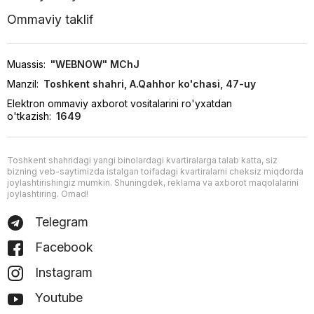
Ommaviy taklif
Muassis:
"WEBNOW" MChJ
Manzil:
Toshkent shahri, A.Qahhor ko'chasi, 47-uy
Elektron ommaviy axborot vositalarini ro'yxatdan
o'tkazish:
1649
Toshkent shahridagi yangi binolardagi kvartiralarga talab katta, siz
bizning veb-saytimizda istalgan toifadagi kvartiralarni cheksiz miqdorda
joylashtirishingiz mumkin. Shuningdek, reklama va axborot maqolalarini
joylashtiring. Omad!
Telegram
Facebook
Instagram
Youtube