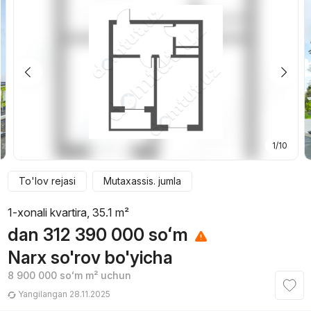
1/10
To'lov rejasi
Mutaxassis. jumla
1-xonali kvartira, 35.1 m²
dan
312 390 000
soʻm
Narx so'rov bo'yicha
8 900 000
soʻm
m² uchun
Yangilangan 28.11.2025