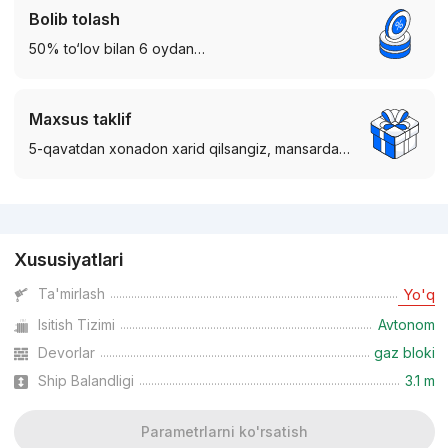
Bolib tolash
50% to‘lov bilan 6 oydan…
Maxsus taklif
5-qavatdan xonadon xarid qilsangiz, mansarda…
Reklama
Xususiyatlari
Ta'mirlash
Yo'q
Isitish Tizimi
Avtonom
Devorlar
gaz bloki
Ship Balandligi
3.1 m
Parametrlarni ko'rsatish