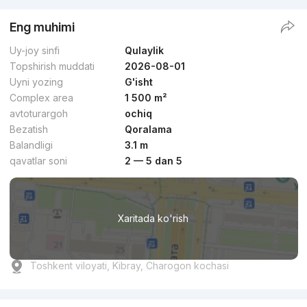
Eng muhimi
Uy-joy sinfi
Qulaylik
Topshirish muddati
2026-08-01
Uyni yozing
G'isht
Complex area
1 500 m²
avtoturargoh
ochiq
Bezatish
Qoralama
Balandligi
3.1 m
qavatlar soni
2 — 5 dan 5
Xaritada ko'rish
Toshkent viloyati, Kibray, Charogon kochasi