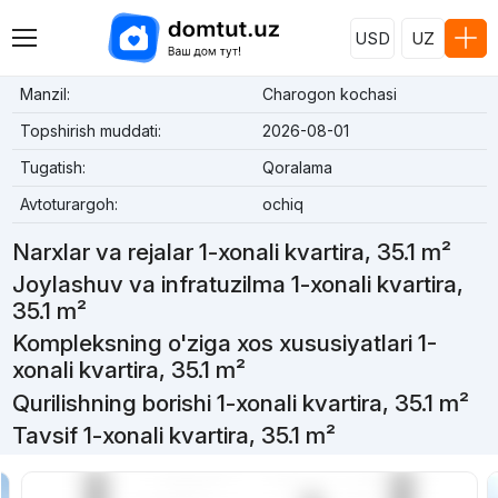
USD
UZ
Manzil:
Charogon kochasi
Topshirish muddati:
2026-08-01
Tugatish:
Qoralama
Avtoturargoh:
ochiq
Narxlar va rejalar 1-xonali kvartira, 35.1 m²
Joylashuv va infratuzilma 1-xonali kvartira,
35.1 m²
Kompleksning o'ziga xos xususiyatlari 1-
xonali kvartira, 35.1 m²
Qurilishning borishi 1-xonali kvartira, 35.1 m²
Tavsif 1-xonali kvartira, 35.1 m²