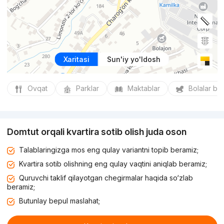
Xaritasi
Sun'iy yo'ldosh
Ovqat
Parklar
Maktablar
Bolalar bo
Domtut orqali kvartira sotib olish juda oson
Talablaringizga mos eng qulay variantni topib beramiz;
Kvartira sotib olishning eng qulay vaqtini aniqlab beramiz;
Quruvchi taklif qilayotgan chegirmalar haqida so‘zlab
beramiz;
Butunlay bepul maslahat;