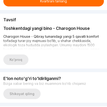
Kvartirani tanlang
Tavsif
Toshkentdagi yangi bino - Charogon House
Charogon House - Qibray tumanidagi yangi 5 qavatli komfort
toifadagi turar-joy majmuasi bo‘lib, u shahar chekkasida,
ekologik toza hududda joylashgan. Umumiy maydoni 1500
kvadrat metr. U shahar shovqin-suronidan charchagan, ammo
zamonaviy infratuzilmaga ega bo‘lgan joydan turar joy
izlayotganlar uchun yaratilgan.
Ko'proq
Barcha xonalar bo‘lajak egalarini ta’mirlash uchun tayyor
bo‘lgan xomaki pardozga ega. Aholi avtomobillarini uy oldidagi
ochiq avtoturargohda qoldirishi mumkin.
E'lon noto'g'ri to'ldirilganmi?
Bizga xabar bering va biz muammoni ko‘rib chiqamiz
Xavfsizlikni ta’minlash maqsadida hududda videokuzatuv
kameralari o‘rnatilgan, shuningdek, 24 soatlik qo‘riqlash xizmati
Shikoyat qiling
ishlamoqda.